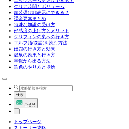
ニックネーム変更はできる？
クリア時間とボリューム
頭装備は非表示にできる？
課金要素まとめ
特殊な加護の受け方
好感度の上げ方とメリット
グリフィンの巣への行き方
エルフ語(森語)を読む方法
娼館の行き方と効果
温泉の効果と行き方
牢獄から出る方法
染色のやり方と場所
検索
ご意見
トップページ
ストーリー攻略