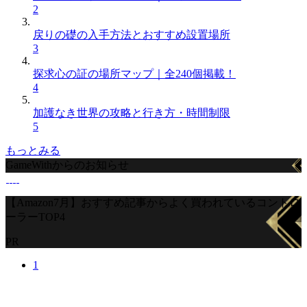
2
戻りの礎の入手方法とおすすめ設置場所
3
探求心の証の場所マップ｜全240個掲載！
4
加護なき世界の攻略と行き方・時間制限
5
もっとみる
GameWithからのお知らせ
【Amazon7月】おすすめ記事からよく買われているコントロ
ーラーTOP4
PR
1