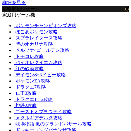
詳細を見る
攻略取扱いゲーム
家庭用ゲーム機
ポケモンチャンピオンズ攻略
ぽこあポケモン攻略
スプラレイダース攻略
時のオカリナ攻略
ペルソナ4ゴールデン攻略
トモコレ攻略
バイオレクイエム攻略
紅の砂漠攻略
デイモン&ベイビー攻略
ポケモンZA攻略
ドラクエ7攻略
仁王3攻略
ドラクエ1・2攻略
桃鉄2攻略
ゴーストオブヨウテイ攻略
メタルギアデルタ攻略
牧場物語 風のグランドバザール攻略
ドンキーコングバナンザ攻略