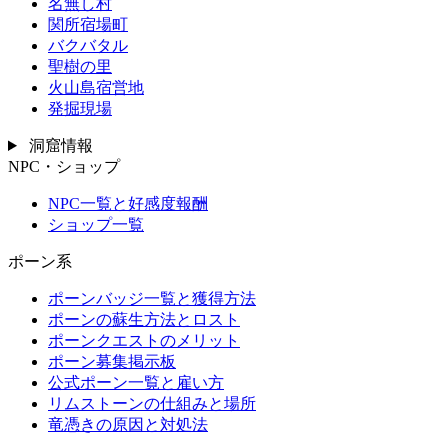
名無し村
関所宿場町
バクバタル
聖樹の里
火山島宿営地
発掘現場
洞窟情報
NPC・ショップ
NPC一覧と好感度報酬
ショップ一覧
ポーン系
ポーンバッジ一覧と獲得方法
ポーンの蘇生方法とロスト
ポーンクエストのメリット
ポーン募集掲示板
公式ポーン一覧と雇い方
リムストーンの仕組みと場所
竜憑きの原因と対処法