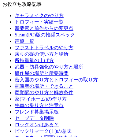
お役立ち攻略記事
キャラメイクのやり方
トロフィー・実績一覧
新要素と前作からの変更点
Steam(PC)版の推奨スペック
声優一覧
ファストトラベルのやり方
戻りの礎の使い方と場所
所持重量の上げ方
武器・防具強化のやり方と場所
贋作屋の場所と所要時間
密入国のやり方とトロフィーの取り方
竜識者の場所・できること
竜覚醒のやり方と解放条件
家(マイホーム)の作り方
牛車の乗り方と注意点
フレンド募集掲示板
セーブデータ削除
ロックオンはある？
ビックリマーク(！)の意味