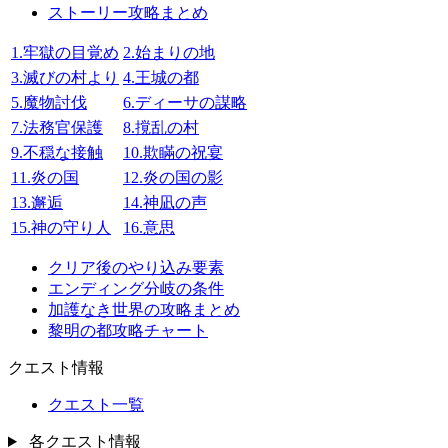
ストーリー攻略まとめ
1.牢獄の目覚め
2.始まりの地
3.滅びの村より
4.王城の都
5.魔物討伐
6.ディーサの謀略
7.法務官保護
8.撹乱の村
9.不穏な接触
10.欺瞞の祝宴
11.炎の国
12.炎の国の影
13.邂逅
14.神凪の声
15.神の守り人
16.意思
クリア後のやり込み要素
エンディング分岐の条件
加護なき世界の攻略まとめ
黎明の都攻略チャート
クエスト情報
クエスト一覧
各クエスト情報