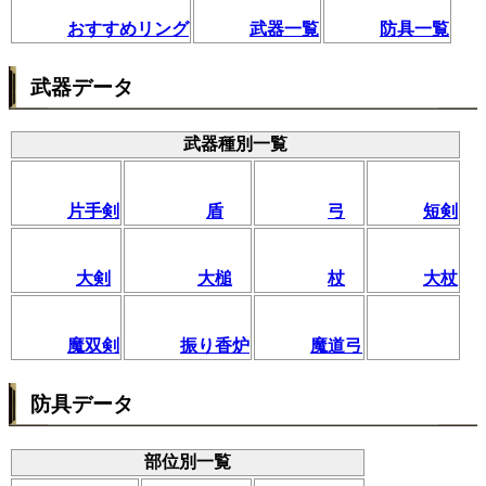
おすすめリング
武器一覧
防具一覧
武器データ
武器種別一覧
片手剣
盾
弓
短剣
大剣
大槌
杖
大杖
魔双剣
振り香炉
魔道弓
防具データ
部位別一覧