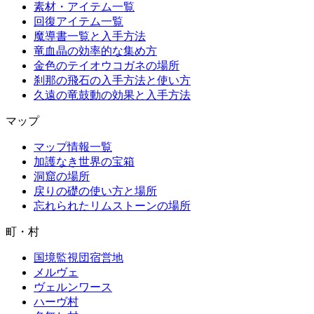
素材・アイテム一覧
回復アイテム一覧
魔導書一覧と入手方法
竜血晶の効率的な集め方
金色のテイオウコガネの場所
刹那の飛石の入手方法と使い方
久遠の竜鼓動の効果と入手方法
マップ
マップ情報一覧
加護なき世界の宝箱
洞窟の場所
戻りの礎の使い方と場所
忘れられたリムストーンの場所
町・村
国境監視団宿営地
メルヴェ
ヴェルンワース
ハーヴ村