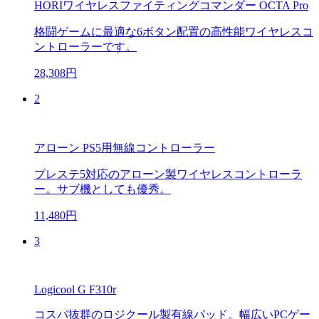
HORIワイヤレスファイティングコマンダー OCTA Pro
格闘ゲームに最適な6ボタン配置の高性能ワイヤレスコ
ントローラーです。
28,308円
2
アローン PS5用無線コントローラー
プレステ5対応のアローン製ワイヤレスコントローラ
ー。サブ機としても優秀。
11,480円
3
Logicool G F310r
コスパ抜群のロジクール製有線パッド。幅広いPCゲー