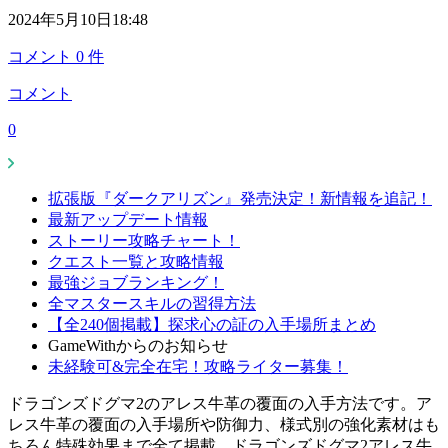
2024年5月10日18:48
コメント
0
件
コメント
0
拡張版『ダークアリズン』発売決定！新情報を追記！
最新アップデート情報
ストーリー攻略チャート！
クエスト一覧と攻略情報
最強ジョブランキング！
全マスタースキルの習得方法
【全240個掲載】探求心の証の入手場所まとめ
GameWithからのお知らせ
未経験可&完全在宅！攻略ライター募集！
ドラゴンズドグマ2のアレス牛革の覆面の入手方法です。ア
レス牛革の覆面の入手場所や防御力、様式別の強化素材はも
ちろん特殊効果まで全て掲載。ドラゴンズドグマ2アレス牛