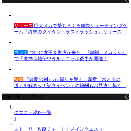
リリース
巨大メカで撃ちまくる爽快シューティングゲ
ーム『終末のタイタン：ラストラッシュ』リリース！
コラボ
ついに虎王＆影虎が来た！『鋼嵐 - メカラシ』
で「魔神英雄伝ワタル」コラボ後半が開催！
特集
『鈴蘭の剣』が2周年を迎え、新章「氷と血の
道」を解禁ッ！記念イベントの報酬もお見逃し無く！
攻略記事ランキング
クエスト攻略一覧
1
ストーリー攻略チャート｜メインクエスト