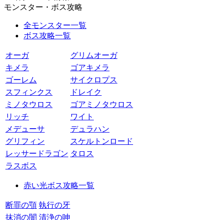
モンスター・ボス攻略
全モンスター一覧
ボス攻略一覧
オーガ
グリムオーガ
キメラ
ゴアキメラ
ゴーレム
サイクロプス
スフィンクス
ドレイク
ミノタウロス
ゴアミノタウロス
リッチ
ワイト
メデューサ
デュラハン
グリフィン
スケルトンロード
レッサードラゴン
タロス
ラスボス
赤い光ボス攻略一覧
断罪の顎
執行の牙
抹消の闇
清浄の呻