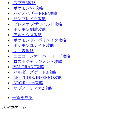
スプラ3攻略
ポケモンSV攻略
バイオハザードRE4攻略
サンブレイク攻略
ブレスオブザワイルド攻略
ポケモン剣盾攻略
アルセウス攻略
ポケモンダイパリメイク攻略
ポケモンユナイト攻略
あつ森攻略
ユニコーンオーバーロード攻略
ロストジャッジメント攻略
VALORANT攻略
バルダーズゲート3攻略
LET IT DIE: INFERNO攻略
ARC Raiders攻略
サブノーティカ2攻略
一覧を見る
スマホゲーム