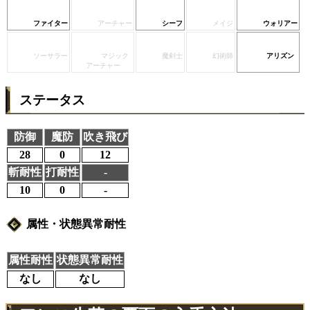
ファイター
アーチャー
シーフ
メイジ
ウォリアー
ソーサラー
マジック
魔剣士
幻術師
アリズン
アーチャー
ステータス
防御
魔防
吹き飛び
28
0
12
斬耐性
打耐性
-
10
0
-
属性・状態異常耐性
属性耐性
状態異常耐性
なし
なし