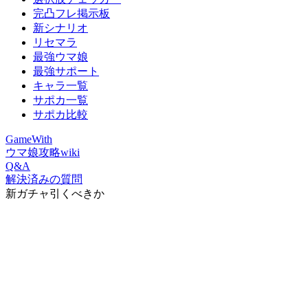
完凸フレ掲示板
新シナリオ
リセマラ
最強ウマ娘
最強サポート
キャラ一覧
サポカ一覧
サポカ比較
GameWith
ウマ娘攻略wiki
Q&A
解決済みの質問
新ガチャ引くべきか