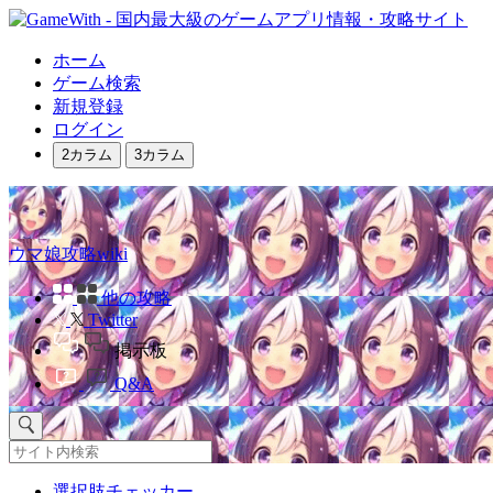
ホーム
ゲーム検索
新規登録
ログイン
2カラム
3カラム
ウマ娘攻略wiki
他の攻略
Twitter
掲示板
Q&A
選択肢チェッカー