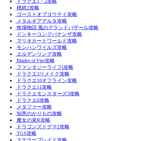
ドラクエ1・2攻略
桃鉄2攻略
ゴーストオブヨウテイ攻略
メタルギアデルタ攻略
牧場物語 風のグランドバザール攻略
ドンキーコングバナンザ攻略
マリオカートワールド攻略
モンハンワイルズ攻略
エルデンリング攻略
Blades of Fire攻略
ファンタジーライフi攻略
ドラクエ3リメイク攻略
ドラクエ10オフライン攻略
ドラクエ11攻略
ドラクエモンスターズ3攻略
ドラクエ6攻略
メタファー攻略
知恵のかりもの攻略
魔女の泉R攻略
ドラゴンズドグマ2攻略
TGS攻略
ステラーブレイド攻略