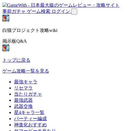
事前ガチャ
ゲーム検索
ログイン
白猫プロジェクト攻略wiki
掲示板Q&A
トップに戻る
ゲーム攻略一覧を見る
最強キャラ
リセマラ
当たりガチャ
最強武器
武器交換
星4キャラ一覧
パーティー編成
神進化おすすめ
サマービーチ当たり