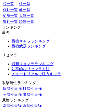
弓一覧
杖一覧
双剣一覧
竜一覧
変身一覧
大剣一覧
輝剣一覧
鎖剣一覧
ランキング
最強
最強キャラランキング
最強武器ランキング
リセマラ
最新リセマラランキング
効率的なリセマラ方法
チュートリアルで狙うキャラ
攻撃属性ランキング
斬属性最強
打属性最強
突属性最強
魔属性最強
属性ランキング
炎属性最強
水属性最強