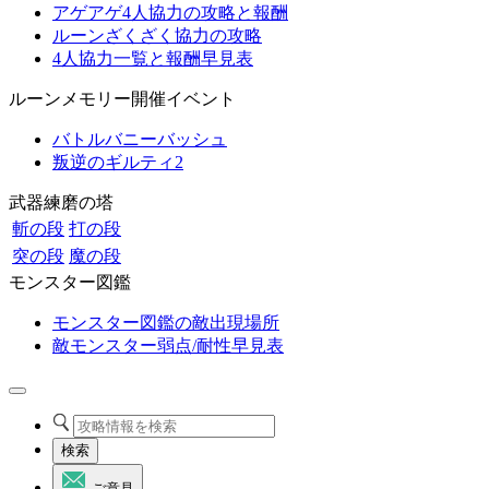
アゲアゲ4人協力の攻略と報酬
ルーンざくざく協力の攻略
4人協力一覧と報酬早見表
ルーンメモリー開催イベント
バトルバニーバッシュ
叛逆のギルティ2
武器練磨の塔
斬の段
打の段
突の段
魔の段
モンスター図鑑
モンスター図鑑の敵出現場所
敵モンスター弱点/耐性早見表
検索
ご意見