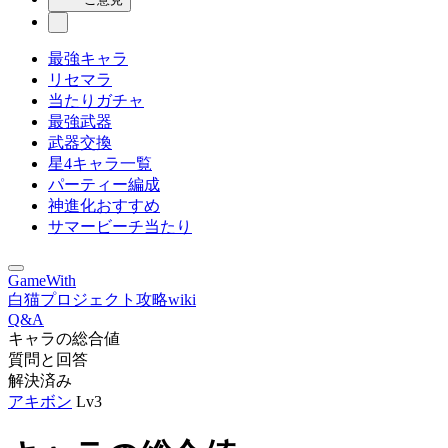
最強キャラ
リセマラ
当たりガチャ
最強武器
武器交換
星4キャラ一覧
パーティー編成
神進化おすすめ
サマービーチ当たり
GameWith
白猫プロジェクト攻略wiki
Q&A
キャラの総合値
質問と回答
解決済み
アキボン
Lv3