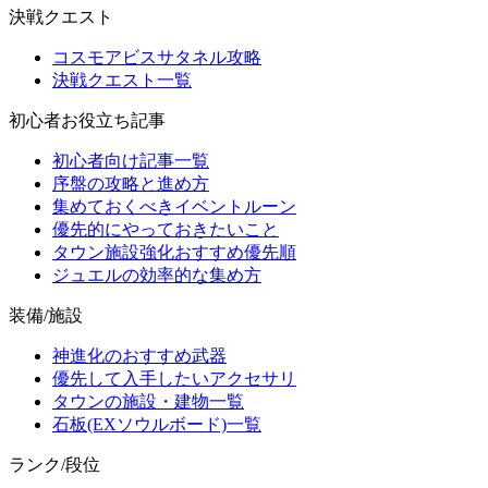
決戦クエスト
コスモアビスサタネル攻略
決戦クエスト一覧
初心者お役立ち記事
初心者向け記事一覧
序盤の攻略と進め方
集めておくべきイベントルーン
優先的にやっておきたいこと
タウン施設強化おすすめ優先順
ジュエルの効率的な集め方
装備/施設
神進化のおすすめ武器
優先して入手したいアクセサリ
タウンの施設・建物一覧
石板(EXソウルボード)一覧
ランク/段位