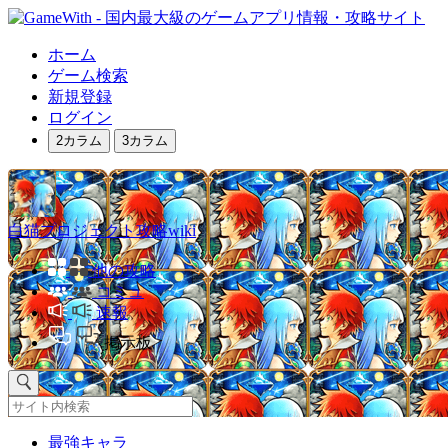
ホーム
ゲーム検索
新規登録
ログイン
2カラム
3カラム
白猫プロジェクト攻略wiki
他の攻略
コミュ
速報
掲示板
最強キャラ