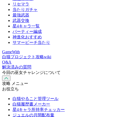
リセマラ
当たりガチャ
最強武器
武器交換
星4キャラ一覧
パーティー編成
神進化おすすめ
サマービーチ当たり
GameWith
白猫プロジェクト攻略wiki
Q&A
解決済みの質問
今回の巫女チャレンジについて
攻略 メニュー
お役立ち
白猫やること管理ツール
白猫履歴書メーカー
星4キャラ所持率チェッカー
ジュエルの月間配布量