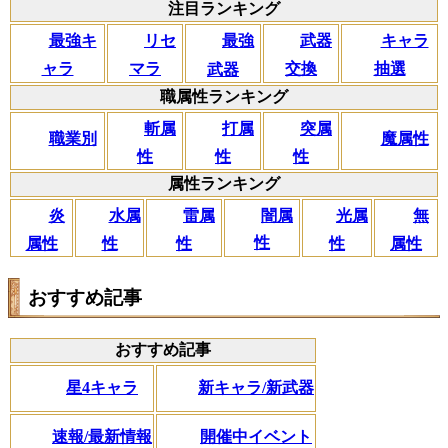
注目ランキング
リセ
最強キ
武器
キャラ
最強
マラ
ャラ
交換
抽選
武器
職属性ランキング
斬属
打属
突属
職業別
魔属性
性
性
性
属性ランキング
闇属
炎
水属
雷属
光属
無
性
属性
性
性
性
属性
おすすめ記事
おすすめ記事
星4キャラ
新キャラ/新武器
速報/最新情報
開催中イベント