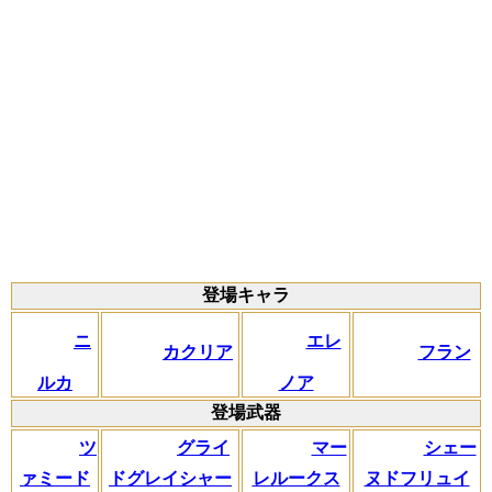
登場キャラ
ニ
エレ
カクリア
フラン
ルカ
ノア
登場武器
ツ
グライ
マー
シェー
ァミード
ドグレイシャー
レルークス
ヌドフリュイ