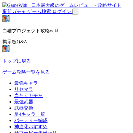
事前ガチャ
ゲーム検索
ログイン
白猫プロジェクト攻略wiki
掲示板Q&A
トップに戻る
ゲーム攻略一覧を見る
最強キャラ
リセマラ
当たりガチャ
最強武器
武器交換
星4キャラ一覧
パーティー編成
神進化おすすめ
サマービーチ当たり