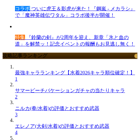
コラボ
ついに虎王＆影虎が来た！『鋼嵐 - メカラシ』
で「魔神英雄伝ワタル」コラボ後半が開催！
特集
『鈴蘭の剣』が2周年を迎え、新章「氷と血の
道」を解禁ッ！記念イベントの報酬もお見逃し無く！
攻略記事ランキング
最強キャラランキング【水着2026キャラ順位確定！】
1
サマービーチバケーションガチャの当たりキャラ
2
ニルカ(拳/水着)の評価とおすすめ武器
3
エレノア(大剣/水着)の評価とおすすめ武器
4