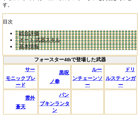
す。
目次
総合評価
オート/武器スキル
基本情報
フォースター4thで登場した武器
サー
ルー
ドリ
黒呪
モニックブレ
ンチェーンソ
ルスティンガ
ノ拳
ード
ー
ー
パン
雲外
プキンランタ
蒼天
ン