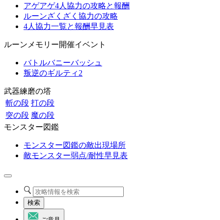
アゲアゲ4人協力の攻略と報酬
ルーンざくざく協力の攻略
4人協力一覧と報酬早見表
ルーンメモリー開催イベント
バトルバニーバッシュ
叛逆のギルティ2
武器練磨の塔
斬の段
打の段
突の段
魔の段
モンスター図鑑
モンスター図鑑の敵出現場所
敵モンスター弱点/耐性早見表
検索
ご意見