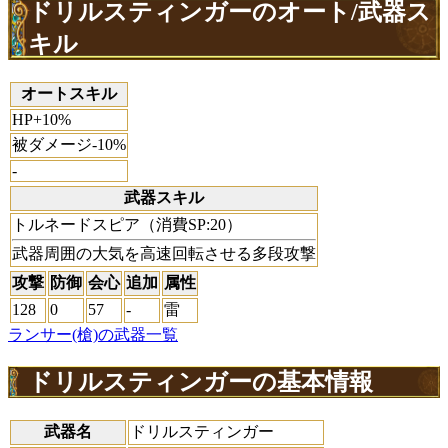
ドリルスティンガーのオート/武器ス
キル
オートスキル
HP+10%
被ダメージ-10%
-
武器スキル
トルネードスピア（消費SP:20）
武器周囲の大気を高速回転させる多段攻撃
攻撃
防御
会心
追加
属性
128
0
57
-
雷
ランサー(槍)の武器一覧
ドリルスティンガーの基本情報
武器名
ドリルスティンガー