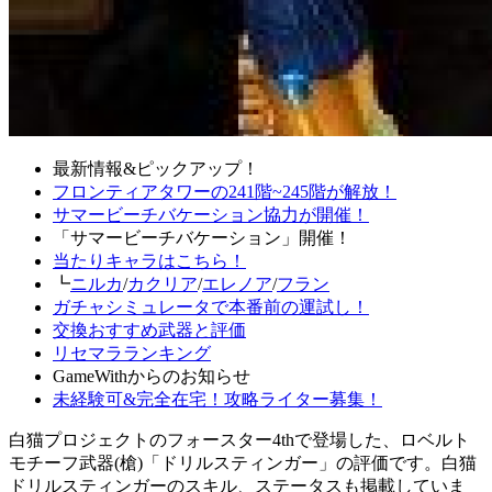
最新情報&ピックアップ！
フロンティアタワーの241階~245階が解放！
サマービーチバケーション協力が開催！
「サマービーチバケーション」開催！
当たりキャラはこちら！
┗
ニルカ
/
カクリア
/
エレノア
/
フラン
ガチャシミュレータで本番前の運試し！
交換おすすめ武器と評価
リセマラランキング
GameWithからのお知らせ
未経験可&完全在宅！攻略ライター募集！
白猫プロジェクトのフォースター4thで登場した、ロベルト
モチーフ武器(槍)「ドリルスティンガー」の評価です。白猫
ドリルスティンガーのスキル、ステータスも掲載していま