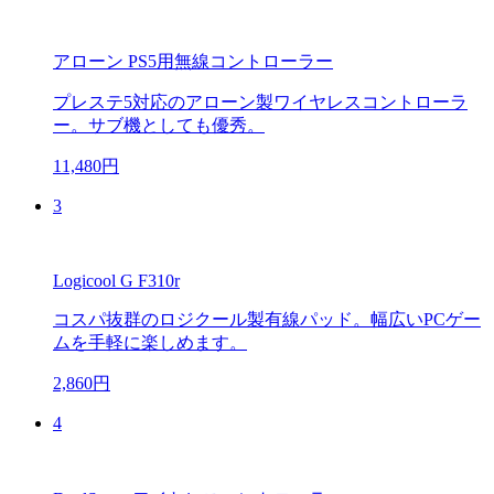
アローン PS5用無線コントローラー
プレステ5対応のアローン製ワイヤレスコントローラ
ー。サブ機としても優秀。
11,480円
3
Logicool G F310r
コスパ抜群のロジクール製有線パッド。幅広いPCゲー
ムを手軽に楽しめます。
2,860円
4