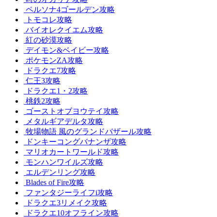
ペルソナ4ゴールデン攻略
トモコレ攻略
バイオレクイエム攻略
紅の砂漠攻略
デイモン&ベイビー攻略
ポケモンZA攻略
ドラクエ7攻略
仁王3攻略
ドラクエ1・2攻略
桃鉄2攻略
ゴーストオブヨウテイ攻略
メタルギアデルタ攻略
牧場物語 風のグランドバザール攻略
ドンキーコングバナンザ攻略
マリオカートワールド攻略
モンハンワイルズ攻略
エルデンリング攻略
Blades of Fire攻略
ファンタジーライフi攻略
ドラクエ3リメイク攻略
ドラクエ10オフライン攻略