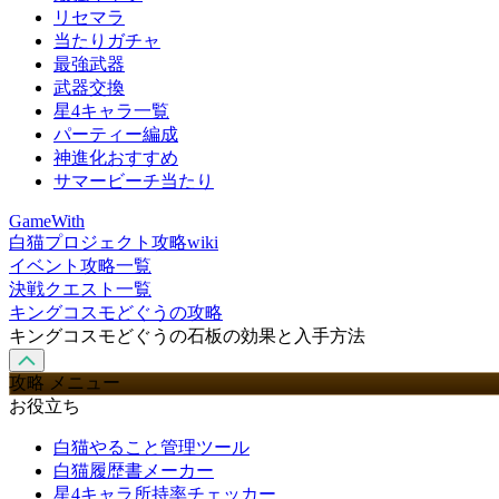
リセマラ
当たりガチャ
最強武器
武器交換
星4キャラ一覧
パーティー編成
神進化おすすめ
サマービーチ当たり
GameWith
白猫プロジェクト攻略wiki
イベント攻略一覧
決戦クエスト一覧
キングコスモどぐうの攻略
キングコスモどぐうの石板の効果と入手方法
攻略 メニュー
お役立ち
白猫やること管理ツール
白猫履歴書メーカー
星4キャラ所持率チェッカー