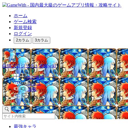
ホーム
ゲーム検索
新規登録
ログイン
2カラム
3カラム
白猫プロジェクト攻略wiki
他の攻略
コミュ
速報
掲示板
最強キャラ