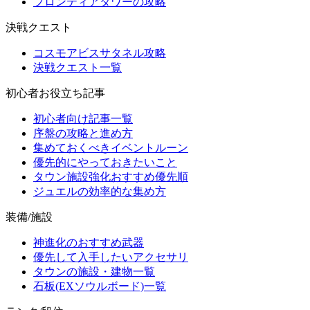
フロンティアタワーの攻略
決戦クエスト
コスモアビスサタネル攻略
決戦クエスト一覧
初心者お役立ち記事
初心者向け記事一覧
序盤の攻略と進め方
集めておくべきイベントルーン
優先的にやっておきたいこと
タウン施設強化おすすめ優先順
ジュエルの効率的な集め方
装備/施設
神進化のおすすめ武器
優先して入手したいアクセサリ
タウンの施設・建物一覧
石板(EXソウルボード)一覧