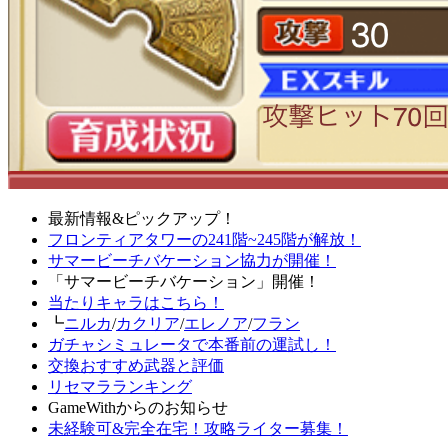
最新情報&ピックアップ！
フロンティアタワーの241階~245階が解放！
サマービーチバケーション協力が開催！
「サマービーチバケーション」開催！
当たりキャラはこちら！
┗
ニルカ
/
カクリア
/
エレノア
/
フラン
ガチャシミュレータで本番前の運試し！
交換おすすめ武器と評価
リセマラランキング
GameWithからのお知らせ
未経験可&完全在宅！攻略ライター募集！