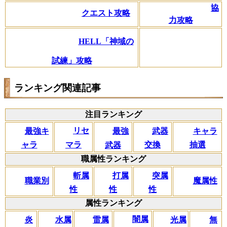
協
クエスト攻略
力攻略
HELL「神域の
試練」攻略
ランキング関連記事
注目ランキング
リセ
最強キ
武器
キャラ
最強
マラ
ャラ
交換
抽選
武器
職属性ランキング
斬属
打属
突属
職業別
魔属性
性
性
性
属性ランキング
闇属
炎
水属
雷属
光属
無