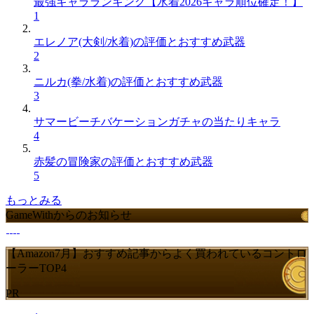
最強キャラランキング【水着2026キャラ順位確定！】
1
エレノア(大剣/水着)の評価とおすすめ武器
2
ニルカ(拳/水着)の評価とおすすめ武器
3
サマービーチバケーションガチャの当たりキャラ
4
赤髪の冒険家の評価とおすすめ武器
5
もっとみる
GameWithからのお知らせ
【Amazon7月】おすすめ記事からよく買われているコントロ
ーラーTOP4
PR