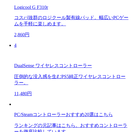
Logicool G F310r
コスパ抜群のロジクール製有線パッド。幅広いPCゲー
ムを手軽に楽しめます。
2,860円
4
DualSense ワイヤレスコントローラー
圧倒的な没入感を生むPS5純正ワイヤレスコントロー
ラー。
11,480円
PC/Steamコントローラーおすすめ20選はこちら
ランキングの元記事はこちら。おすすめコントローラ
ーを徹底比較しています