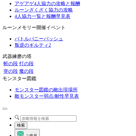
アゲアゲ4人協力の攻略と報酬
ルーンざくざく協力の攻略
4人協力一覧と報酬早見表
ルーンメモリー開催イベント
バトルバニーバッシュ
叛逆のギルティ2
武器練磨の塔
斬の段
打の段
突の段
魔の段
モンスター図鑑
モンスター図鑑の敵出現場所
敵モンスター弱点/耐性早見表
検索
ご意見