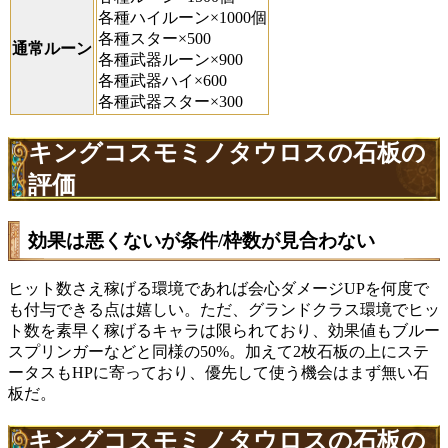
各種ハイルーン×1000個
各種スター×500
通常ルーン
各種武器ルーン×900
各種武器ハイ×600
各種武器スター×300
キングコスモミノタウロスの石板の
評価
効果は悪くないが条件/枠数が見合わない
ヒット数さえ稼げる環境であれば会心ダメージUPを何度で
も付与できる点は嬉しい。ただ、グランドクラス環境でヒッ
ト数を素早く稼げるキャラは限られており、効果値もブルー
スプリンガーなどと同様の50%。加えて2枚石板の上にステ
ータスもHPに寄っており、優先して使う機会はまず無い石
板だ。
キングコスモミノタウロスの石板の