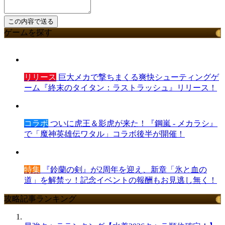
ゲームを探す
リリース
巨大メカで撃ちまくる爽快シューティングゲ
ーム『終末のタイタン：ラストラッシュ』リリース！
コラボ
ついに虎王＆影虎が来た！『鋼嵐 - メカラシ』
で「魔神英雄伝ワタル」コラボ後半が開催！
特集
『鈴蘭の剣』が2周年を迎え、新章「氷と血の
道」を解禁ッ！記念イベントの報酬もお見逃し無く！
攻略記事ランキング