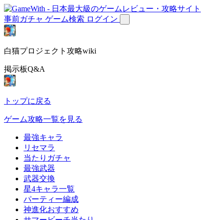
事前ガチャ
ゲーム検索
ログイン
白猫プロジェクト攻略wiki
掲示板Q&A
トップに戻る
ゲーム攻略一覧を見る
最強キャラ
リセマラ
当たりガチャ
最強武器
武器交換
星4キャラ一覧
パーティー編成
神進化おすすめ
サマービーチ当たり