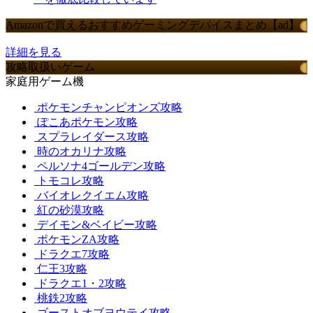
Amazonで買えるおすすめゲーミングデバイスまとめ【ad】
詳細を見る
攻略取扱いゲーム
家庭用ゲーム機
ポケモンチャンピオンズ攻略
ぽこあポケモン攻略
スプラレイダース攻略
時のオカリナ攻略
ペルソナ4ゴールデン攻略
トモコレ攻略
バイオレクイエム攻略
紅の砂漠攻略
デイモン&ベイビー攻略
ポケモンZA攻略
ドラクエ7攻略
仁王3攻略
ドラクエ1・2攻略
桃鉄2攻略
ゴーストオブヨウテイ攻略