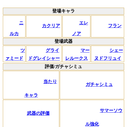
登場キャラ
ニ
エレ
カクリア
フラン
ルカ
ノア
登場武器
ツ
グライ
マー
シェー
ァミード
ドグレイシャー
レルークス
ヌドフリュイ
評価/ガチャシミュ
当たり
ガチャシミュ
キャラ
サマーソウ
武器の評価
ル強化