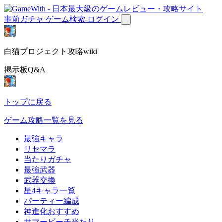
事前ガチャ
ゲーム検索
ログイン
白猫プロジェクト攻略wiki
掲示板Q&A
トップに戻る
ゲーム攻略一覧を見る
最強キャラ
リセマラ
当たりガチャ
最強武器
武器交換
星4キャラ一覧
パーティー編成
神進化おすすめ
サマービーチ当たり