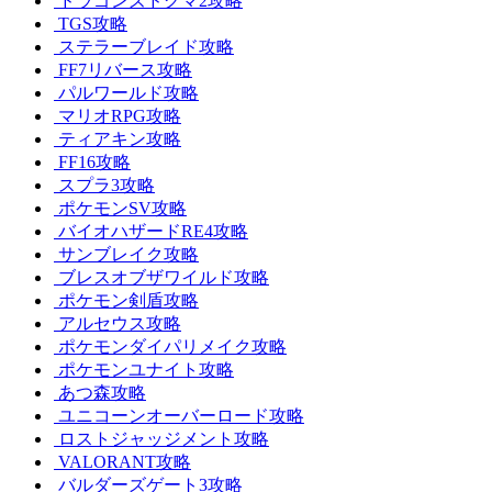
ドラゴンズドグマ2攻略
TGS攻略
ステラーブレイド攻略
FF7リバース攻略
パルワールド攻略
マリオRPG攻略
ティアキン攻略
FF16攻略
スプラ3攻略
ポケモンSV攻略
バイオハザードRE4攻略
サンブレイク攻略
ブレスオブザワイルド攻略
ポケモン剣盾攻略
アルセウス攻略
ポケモンダイパリメイク攻略
ポケモンユナイト攻略
あつ森攻略
ユニコーンオーバーロード攻略
ロストジャッジメント攻略
VALORANT攻略
バルダーズゲート3攻略