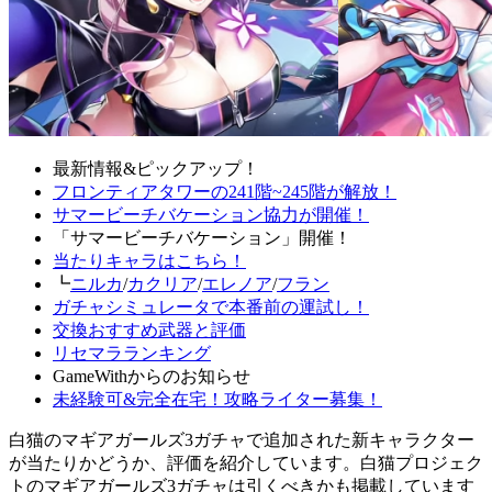
最新情報&ピックアップ！
フロンティアタワーの241階~245階が解放！
サマービーチバケーション協力が開催！
「サマービーチバケーション」開催！
当たりキャラはこちら！
┗
ニルカ
/
カクリア
/
エレノア
/
フラン
ガチャシミュレータで本番前の運試し！
交換おすすめ武器と評価
リセマラランキング
GameWithからのお知らせ
未経験可&完全在宅！攻略ライター募集！
白猫のマギアガールズ3ガチャで追加された新キャラクター
が当たりかどうか、評価を紹介しています。白猫プロジェク
トのマギアガールズ3ガチャは引くべきかも掲載しています