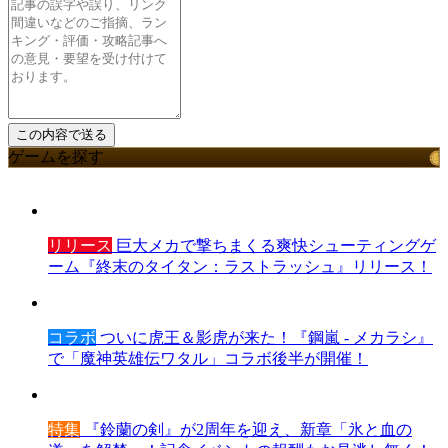
ゲームを探す
リリース
巨大メカで撃ちまくる爽快シューティングゲ
ーム『終末のタイタン：ラストラッシュ』リリース！
コラボ
ついに虎王＆影虎が来た！『鋼嵐 - メカラシ』
で「魔神英雄伝ワタル」コラボ後半が開催！
特集
『鈴蘭の剣』が2周年を迎え、新章「氷と血の