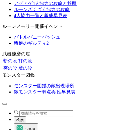
アゲアゲ4人協力の攻略と報酬
ルーンざくざく協力の攻略
4人協力一覧と報酬早見表
ルーンメモリー開催イベント
バトルバニーバッシュ
叛逆のギルティ2
武器練磨の塔
斬の段
打の段
突の段
魔の段
モンスター図鑑
モンスター図鑑の敵出現場所
敵モンスター弱点/耐性早見表
検索
ご意見