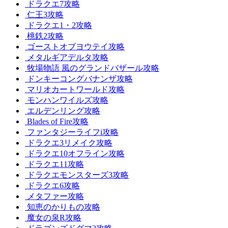
ドラクエ7攻略
仁王3攻略
ドラクエ1・2攻略
桃鉄2攻略
ゴーストオブヨウテイ攻略
メタルギアデルタ攻略
牧場物語 風のグランドバザール攻略
ドンキーコングバナンザ攻略
マリオカートワールド攻略
モンハンワイルズ攻略
エルデンリング攻略
Blades of Fire攻略
ファンタジーライフi攻略
ドラクエ3リメイク攻略
ドラクエ10オフライン攻略
ドラクエ11攻略
ドラクエモンスターズ3攻略
ドラクエ6攻略
メタファー攻略
知恵のかりもの攻略
魔女の泉R攻略