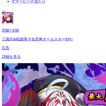
サマービーチ当たり
恋姫†大戦
三国志&戦国美少女武将オールスターRPG
広告
詳細を見る