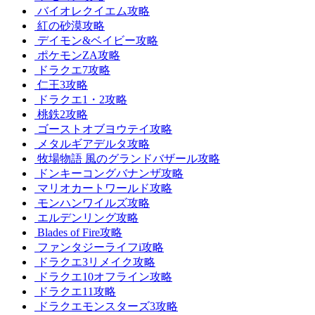
バイオレクイエム攻略
紅の砂漠攻略
デイモン&ベイビー攻略
ポケモンZA攻略
ドラクエ7攻略
仁王3攻略
ドラクエ1・2攻略
桃鉄2攻略
ゴーストオブヨウテイ攻略
メタルギアデルタ攻略
牧場物語 風のグランドバザール攻略
ドンキーコングバナンザ攻略
マリオカートワールド攻略
モンハンワイルズ攻略
エルデンリング攻略
Blades of Fire攻略
ファンタジーライフi攻略
ドラクエ3リメイク攻略
ドラクエ10オフライン攻略
ドラクエ11攻略
ドラクエモンスターズ3攻略