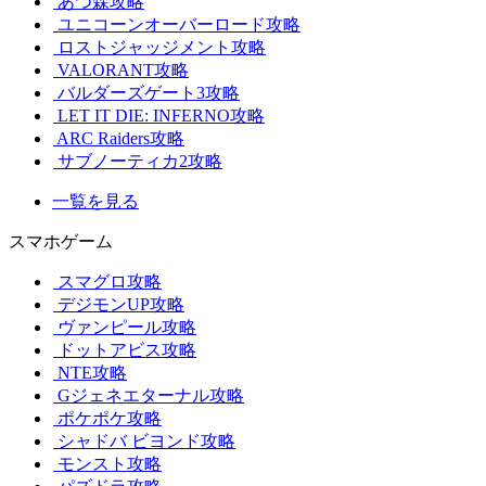
あつ森攻略
ユニコーンオーバーロード攻略
ロストジャッジメント攻略
VALORANT攻略
バルダーズゲート3攻略
LET IT DIE: INFERNO攻略
ARC Raiders攻略
サブノーティカ2攻略
一覧を見る
スマホゲーム
スマグロ攻略
デジモンUP攻略
ヴァンピール攻略
ドットアビス攻略
NTE攻略
Gジェネエターナル攻略
ポケポケ攻略
シャドバ ビヨンド攻略
モンスト攻略