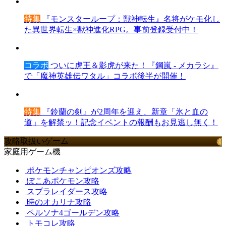
特集
『モンスターループ：獣神転生』名将がケモ化し
た異世界転生×獣神進化RPG。事前登録受付中！
コラボ
ついに虎王＆影虎が来た！『鋼嵐 - メカラシ』
で「魔神英雄伝ワタル」コラボ後半が開催！
特集
『鈴蘭の剣』が2周年を迎え、新章「氷と血の
道」を解禁ッ！記念イベントの報酬もお見逃し無く！
攻略取扱いゲーム
家庭用ゲーム機
ポケモンチャンピオンズ攻略
ぽこあポケモン攻略
スプラレイダース攻略
時のオカリナ攻略
ペルソナ4ゴールデン攻略
トモコレ攻略