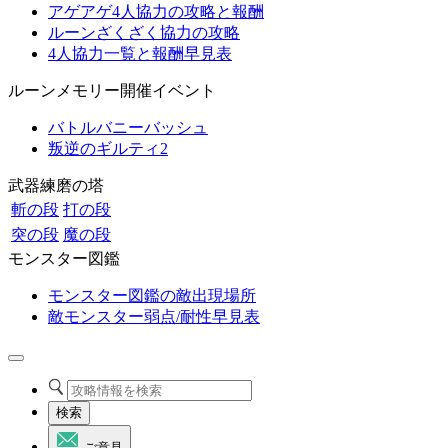
アゲアゲ4人協力の攻略と報酬
ルーンざくざく協力の攻略
4人協力一覧と報酬早見表
ルーンメモリー開催イベント
バトルバニーバッシュ
叛逆のギルティ2
武器練磨の塔
斬の段
打の段
突の段
魔の段
モンスター図鑑
モンスター図鑑の敵出現場所
敵モンスター弱点/耐性早見表
検索
ご意見