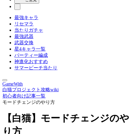
最強キャラ
リセマラ
当たりガチャ
最強武器
武器交換
星4キャラ一覧
パーティー編成
神進化おすすめ
サマービーチ当たり
GameWith
白猫プロジェクト攻略wiki
初心者向け記事一覧
モードチェンジのやり方
【白猫】モードチェンジのや
り方