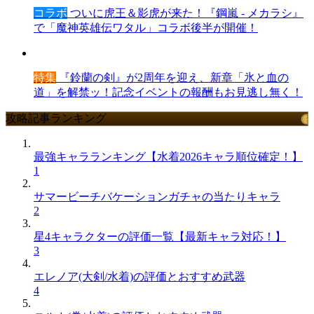
コラボ
ついに虎王＆影虎が来た！『鋼嵐 - メカラシ』
で「魔神英雄伝ワタル」コラボ後半が開催！
特集
『鈴蘭の剣』が2周年を迎え、新章「氷と血の
道」を解禁ッ！記念イベントの報酬もお見逃し無く！
攻略記事ランキング
最強キャラランキング【水着2026キャラ順位確定！】
1
サマービーチバケーションガチャの当たりキャラ
2
星4キャラクターの評価一覧【最新キャラ対応！】
3
エレノア(大剣/水着)の評価とおすすめ武器
4