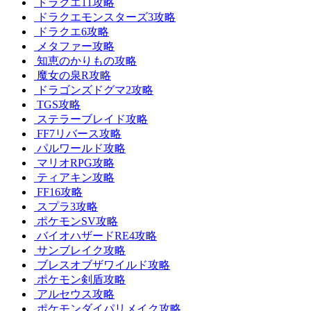
ドラクエ11攻略
ドラクエモンスターズ3攻略
ドラクエ6攻略
メタファー攻略
知恵のかりもの攻略
魔女の泉R攻略
ドラゴンズドグマ2攻略
TGS攻略
ステラーブレイド攻略
FF7リバース攻略
パルワールド攻略
マリオRPG攻略
ティアキン攻略
FF16攻略
スプラ3攻略
ポケモンSV攻略
バイオハザードRE4攻略
サンブレイク攻略
ブレスオブザワイルド攻略
ポケモン剣盾攻略
アルセウス攻略
ポケモンダイパリメイク攻略