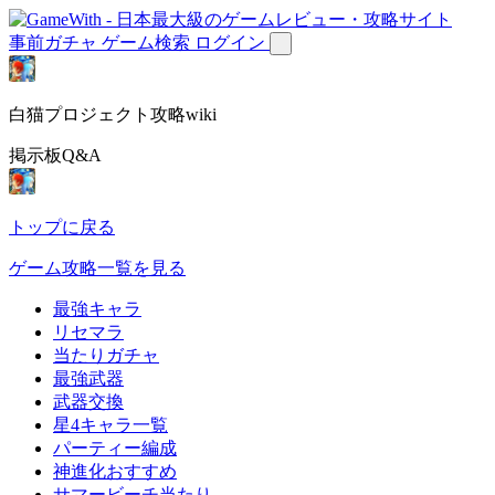
事前ガチャ
ゲーム検索
ログイン
白猫プロジェクト攻略wiki
掲示板Q&A
トップに戻る
ゲーム攻略一覧を見る
最強キャラ
リセマラ
当たりガチャ
最強武器
武器交換
星4キャラ一覧
パーティー編成
神進化おすすめ
サマービーチ当たり