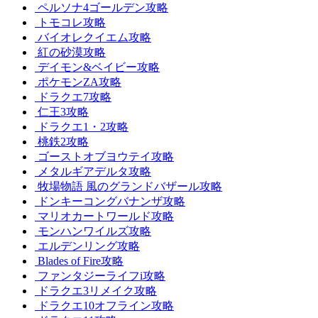
ペルソナ4ゴールデン攻略
トモコレ攻略
バイオレクイエム攻略
紅の砂漠攻略
デイモン&ベイビー攻略
ポケモンZA攻略
ドラクエ7攻略
仁王3攻略
ドラクエ1・2攻略
桃鉄2攻略
ゴーストオブヨウテイ攻略
メタルギアデルタ攻略
牧場物語 風のグランドバザール攻略
ドンキーコングバナンザ攻略
マリオカートワールド攻略
モンハンワイルズ攻略
エルデンリング攻略
Blades of Fire攻略
ファンタジーライフi攻略
ドラクエ3リメイク攻略
ドラクエ10オフライン攻略