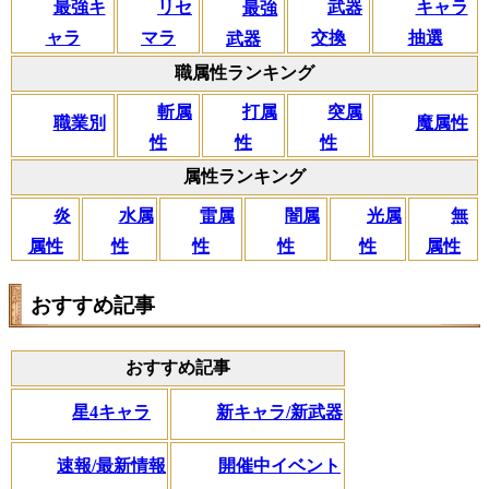
リセ
最強キ
武器
キャラ
最強
マラ
ャラ
交換
抽選
武器
職属性ランキング
斬属
打属
突属
職業別
魔属性
性
性
性
属性ランキング
闇属
炎
水属
雷属
光属
無
性
属性
性
性
性
属性
おすすめ記事
おすすめ記事
星4キャラ
新キャラ/新武器
速報/最新情報
開催中イベント