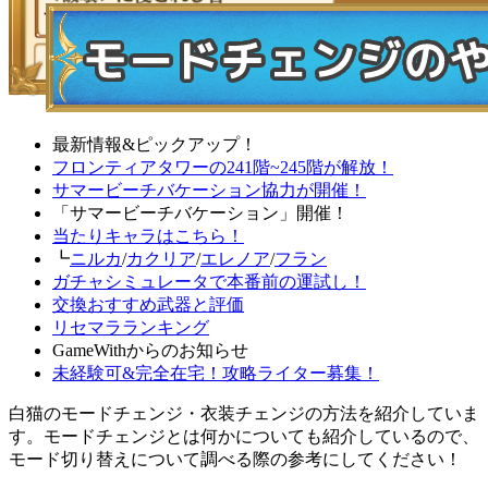
最新情報&ピックアップ！
フロンティアタワーの241階~245階が解放！
サマービーチバケーション協力が開催！
「サマービーチバケーション」開催！
当たりキャラはこちら！
┗
ニルカ
/
カクリア
/
エレノア
/
フラン
ガチャシミュレータで本番前の運試し！
交換おすすめ武器と評価
リセマラランキング
GameWithからのお知らせ
未経験可&完全在宅！攻略ライター募集！
白猫のモードチェンジ・衣装チェンジの方法を紹介していま
す。モードチェンジとは何かについても紹介しているので、
モード切り替えについて調べる際の参考にしてください！