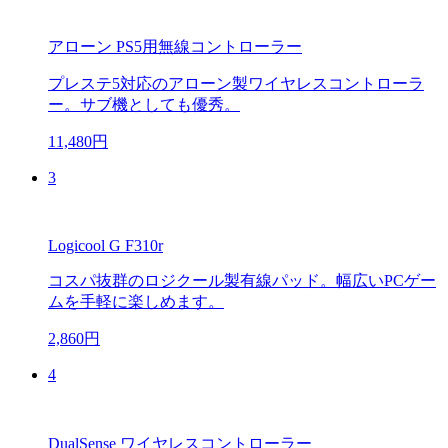
アローン PS5用無線コントローラー
プレステ5対応のアローン製ワイヤレスコントローラ
ー。サブ機としても優秀。
11,480円
3
Logicool G F310r
コスパ抜群のロジクール製有線パッド。幅広いPCゲー
ムを手軽に楽しめます。
2,860円
4
DualSense ワイヤレスコントローラー