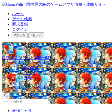
ホーム
ゲーム検索
新規登録
ログイン
2カラム
3カラム
白猫プロジェクト攻略wiki
他の攻略
コミュ
速報
掲示板
最強キャラ