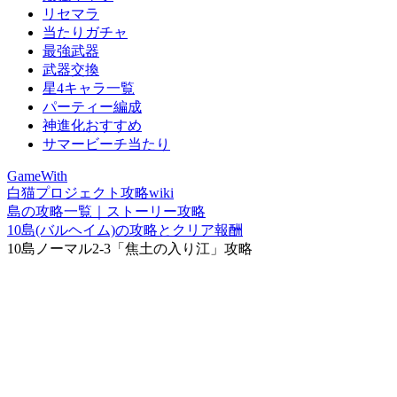
リセマラ
当たりガチャ
最強武器
武器交換
星4キャラ一覧
パーティー編成
神進化おすすめ
サマービーチ当たり
GameWith
白猫プロジェクト攻略wiki
島の攻略一覧｜ストーリー攻略
10島(バルヘイム)の攻略とクリア報酬
10島ノーマル2-3「焦土の入り江」攻略