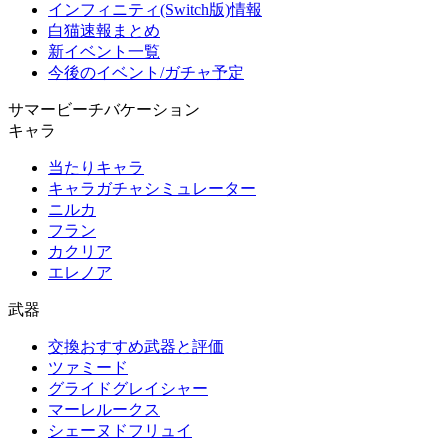
インフィニティ(Switch版)情報
白猫速報まとめ
新イベント一覧
今後のイベント/ガチャ予定
サマービーチバケーション
キャラ
当たりキャラ
キャラガチャシミュレーター
ニルカ
フラン
カクリア
エレノア
武器
交換おすすめ武器と評価
ツァミード
グライドグレイシャー
マーレルークス
シェーヌドフリュイ