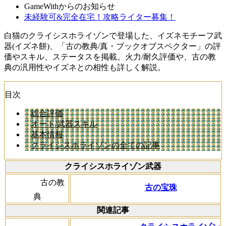
GameWithからのお知らせ
未経験可&完全在宅！攻略ライター募集！
白猫のクライシスホライゾンで登場した、イズネモチーフ武
器(イズネ餅)、「古の教典/真・ブックオブスペクター」の評
価やスキル、ステータスを掲載。火力/耐久評価や、古の教
典の汎用性やイズネとの相性も詳しく解説。
目次
総合評価
オート/武器スキル
基本情報
クライシスホライゾンの全ての記事
クライシスホライゾン武器
古の教
古の宝珠
典
関連記事