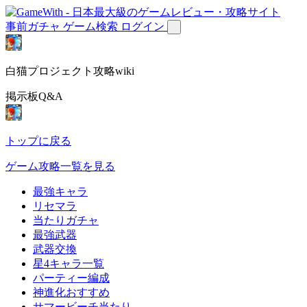
事前ガチャ
ゲーム検索
ログイン
白猫プロジェクト攻略wiki
掲示板Q&A
トップに戻る
ゲーム攻略一覧を見る
最強キャラ
リセマラ
当たりガチャ
最強武器
武器交換
星4キャラ一覧
パーティー編成
神進化おすすめ
サマービーチ当たり