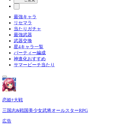
最強キャラ
リセマラ
当たりガチャ
最強武器
武器交換
星4キャラ一覧
パーティー編成
神進化おすすめ
サマービーチ当たり
恋姫†大戦
三国志&戦国美少女武将オールスターRPG
広告