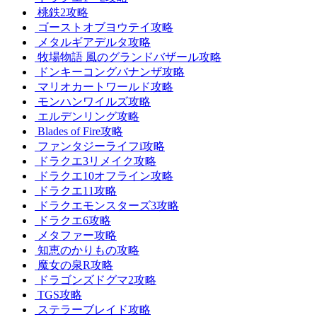
桃鉄2攻略
ゴーストオブヨウテイ攻略
メタルギアデルタ攻略
牧場物語 風のグランドバザール攻略
ドンキーコングバナンザ攻略
マリオカートワールド攻略
モンハンワイルズ攻略
エルデンリング攻略
Blades of Fire攻略
ファンタジーライフi攻略
ドラクエ3リメイク攻略
ドラクエ10オフライン攻略
ドラクエ11攻略
ドラクエモンスターズ3攻略
ドラクエ6攻略
メタファー攻略
知恵のかりもの攻略
魔女の泉R攻略
ドラゴンズドグマ2攻略
TGS攻略
ステラーブレイド攻略