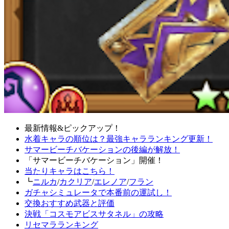
最新情報&ピックアップ！
水着キャラの順位は？最強キャラランキング更新！
サマービーチバケーションの後編が解放！
「サマービーチバケーション」開催！
当たりキャラはこちら！
┗
ニルカ
/
カクリア
/
エレノア
/
フラン
ガチャシミュレータで本番前の運試し！
交換おすすめ武器と評価
決戦「コスモアビスサタネル」の攻略
リセマラランキング