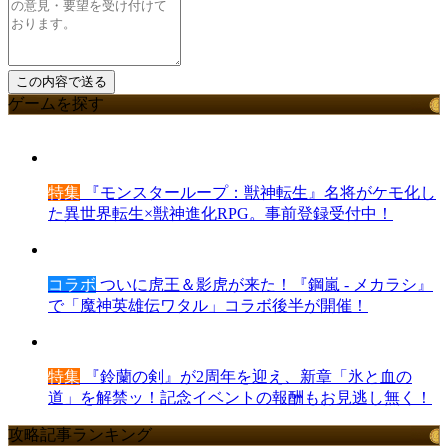
ゲームを探す
特集
『モンスターループ：獣神転生』名将がケモ化し
た異世界転生×獣神進化RPG。事前登録受付中！
コラボ
ついに虎王＆影虎が来た！『鋼嵐 - メカラシ』
で「魔神英雄伝ワタル」コラボ後半が開催！
特集
『鈴蘭の剣』が2周年を迎え、新章「氷と血の
道」を解禁ッ！記念イベントの報酬もお見逃し無く！
攻略記事ランキング