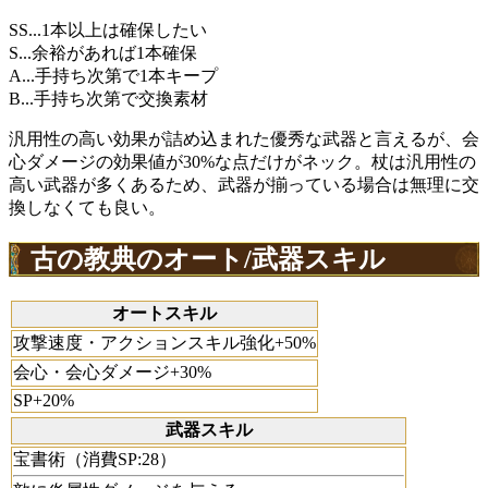
SS...1本以上は確保したい
S...余裕があれば1本確保
A...手持ち次第で1本キープ
B...手持ち次第で交換素材
汎用性の高い効果が詰め込まれた優秀な武器と言えるが、会
心ダメージの効果値が30%な点だけがネック。杖は汎用性の
高い武器が多くあるため、武器が揃っている場合は無理に交
換しなくても良い。
古の教典のオート/武器スキル
オートスキル
攻撃速度・アクションスキル強化+50%
会心・会心ダメージ+30%
SP+20%
武器スキル
宝書術（消費SP:28）