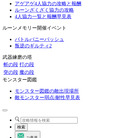
アゲアゲ4人協力の攻略と報酬
ルーンざくざく協力の攻略
4人協力一覧と報酬早見表
ルーンメモリー開催イベント
バトルバニーバッシュ
叛逆のギルティ2
武器練磨の塔
斬の段
打の段
突の段
魔の段
モンスター図鑑
モンスター図鑑の敵出現場所
敵モンスター弱点/耐性早見表
検索
ご意見