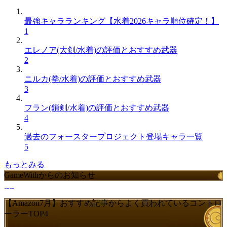
最強キャラランキング【水着2026キャラ順位確定！】
1
エレノア(大剣/水着)の評価とおすすめ武器
2
ニルカ(拳/水着)の評価とおすすめ武器
3
フラン(鎖剣/水着)の評価とおすすめ武器
4
過去のフォースタープロジェクト登場キャラ一覧
5
もっとみる
GameWithからのお知らせ
【Amazon7月】おすすめ記事からよく買われているコントロ
ーラーTOP4