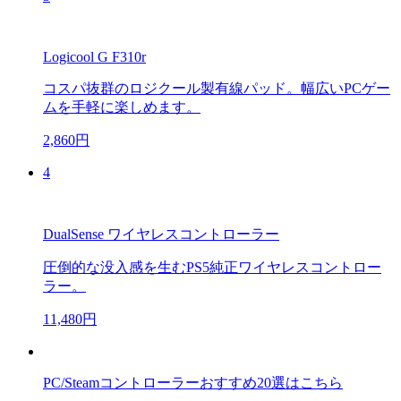
Logicool G F310r
コスパ抜群のロジクール製有線パッド。幅広いPCゲー
ムを手軽に楽しめます。
2,860円
4
DualSense ワイヤレスコントローラー
圧倒的な没入感を生むPS5純正ワイヤレスコントロー
ラー。
11,480円
PC/Steamコントローラーおすすめ20選はこちら