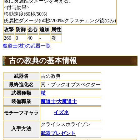
敵に炎属性ダメージを与える。
<付与効果>
移動速度(60秒/50%)
炎属性ダメージ(60秒/200%/クラスチェンジ後のみ)
攻撃
防御
会心
追加
属性
260
0
40
-
炎
魔道士(杖)の武器一覧
古の教典の基本情報
武器名
古の教典
最終進化名
真・ブックオブスペクター
武器種類
杖
装備職業
魔道士/大魔道士
イズネ
モチーフキャラ
クライシスホライゾン
入手方法
武器プレゼント