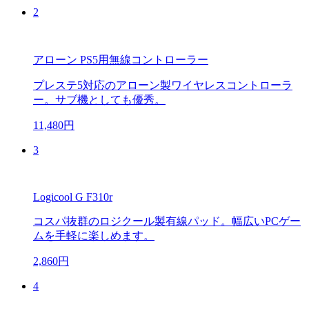
2
アローン PS5用無線コントローラー
プレステ5対応のアローン製ワイヤレスコントローラ
ー。サブ機としても優秀。
11,480円
3
Logicool G F310r
コスパ抜群のロジクール製有線パッド。幅広いPCゲー
ムを手軽に楽しめます。
2,860円
4