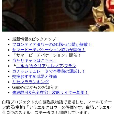
最新情報&ピックアップ！
フロンティアタワーの241階~245階が解放！
サマービーチバケーション協力が開催！
「サマービーチバケーション」開催！
当たりキャラはこちら！
┗
ニルカ
/
カクリア
/
エレノア
/
フラン
ガチャシミュレータで本番前の運試し！
交換おすすめ武器と評価
リセマラランキング
GameWithからのお知らせ
未経験可&完全在宅！攻略ライター募集！
白猫プロジェクトの白猫温泉物語で登場した、マールモチー
フ武器(竜槍)「アラエルクロウ」の評価です。白猫アラエル
クロウのスキル、ステータスも掲載しています。