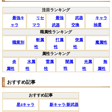
注目ランキング
リセ
最強キ
武器
キャラ
最強
マラ
ャラ
交換
抽選
武器
職属性ランキング
斬属
打属
突属
職業別
魔属性
性
性
性
属性ランキング
闇属
炎
水属
雷属
光属
無
性
属性
性
性
性
属性
おすすめ記事
おすすめ記事
星4キャラ
新キャラ/新武器