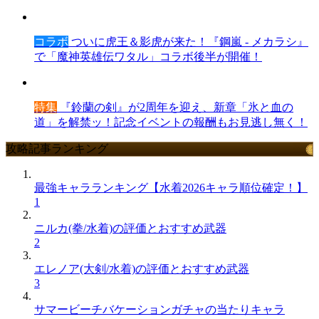
コラボ
ついに虎王＆影虎が来た！『鋼嵐 - メカラシ』
で「魔神英雄伝ワタル」コラボ後半が開催！
特集
『鈴蘭の剣』が2周年を迎え、新章「氷と血の
道」を解禁ッ！記念イベントの報酬もお見逃し無く！
攻略記事ランキング
最強キャラランキング【水着2026キャラ順位確定！】
1
ニルカ(拳/水着)の評価とおすすめ武器
2
エレノア(大剣/水着)の評価とおすすめ武器
3
サマービーチバケーションガチャの当たりキャラ