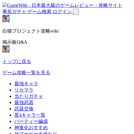
事前ガチャ
ゲーム検索
ログイン
白猫プロジェクト攻略wiki
掲示板Q&A
トップに戻る
ゲーム攻略一覧を見る
最強キャラ
リセマラ
当たりガチャ
最強武器
武器交換
星4キャラ一覧
パーティー編成
神進化おすすめ
サマービーチ当たり