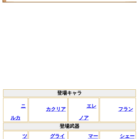
登場キャラ
ニ
エレ
カクリア
フラン
ルカ
ノア
登場武器
ツ
グライ
マー
シェー