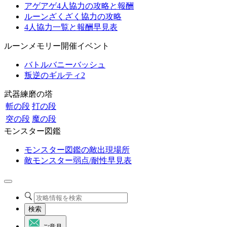
アゲアゲ4人協力の攻略と報酬
ルーンざくざく協力の攻略
4人協力一覧と報酬早見表
ルーンメモリー開催イベント
バトルバニーバッシュ
叛逆のギルティ2
武器練磨の塔
斬の段
打の段
突の段
魔の段
モンスター図鑑
モンスター図鑑の敵出現場所
敵モンスター弱点/耐性早見表
検索
ご意見