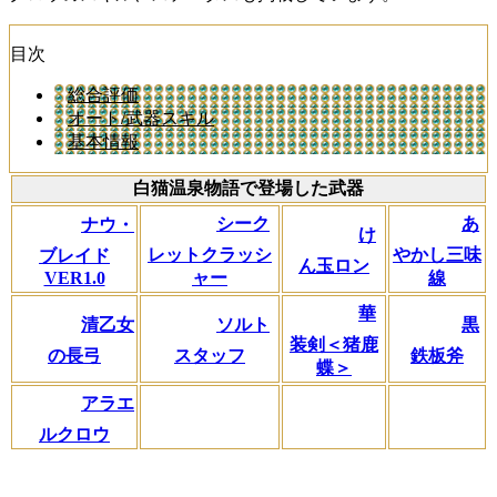
目次
総合評価
オート/武器スキル
基本情報
白猫温泉物語で登場した武器
シーク
あ
ナウ・
け
レットクラッシ
やかし三味
ブレイド
ん玉ロン
VER1.0
ャー
線
華
清乙女
ソルト
黒
装剣＜猪鹿
の長弓
スタッフ
鉄板斧
蝶＞
アラエ
ルクロウ