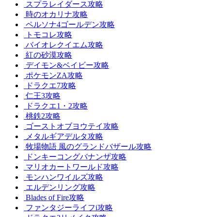
スプラレイダース攻略
時のオカリナ攻略
ペルソナ4ゴールデン攻略
トモコレ攻略
バイオレクイエム攻略
紅の砂漠攻略
デイモン&ベイビー攻略
ポケモンZA攻略
ドラクエ7攻略
仁王3攻略
ドラクエ1・2攻略
桃鉄2攻略
ゴーストオブヨウテイ攻略
メタルギアデルタ攻略
牧場物語 風のグランドバザール攻略
ドンキーコングバナンザ攻略
マリオカートワールド攻略
モンハンワイルズ攻略
エルデンリング攻略
Blades of Fire攻略
ファンタジーライフi攻略