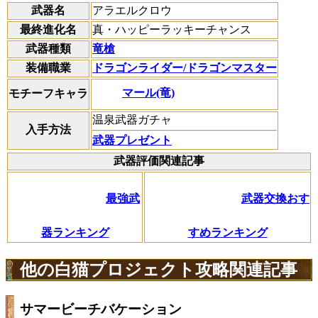
武器名
アラエルクロウ
最終進化名
真・ハッピーラッキーチャンス
武器種類
竜槍
装備職業
ドラゴンライダー/ドラゴンマスター
マール(竜)
モチーフキャラ
温泉武器ガチャ
入手方法
武器プレゼント
武器評価関連記事
最強武
武器交換おす
器ランキング
すめランキング
他の白猫プロジェクト攻略関連記事
サマービーチバケーション