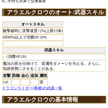
B...手持ち次第で交換素材
アラエルクロウのオート/武器スキル
オートスキル
敵撃破時に攻撃速度+2%(上限15体)
HP80%以上で消費SP-10%
-
武器スキル
-（消費SP:20）
魔法の罠を仕掛けて、雷属性ダメージを与える。さらに、
気絶状態にさせることがある。
攻撃
防御
会心
追加
属性
141
-
雷
ドラゴンライダー(竜槍)の武器一覧
アラエルクロウの基本情報