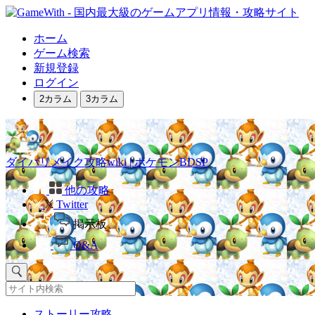
ホーム
ゲーム検索
新規登録
ログイン
2カラム
3カラム
ダイパリメイク攻略wiki | ポケモンBDSP
他の攻略
Twitter
掲示板
Q&A
ストーリー攻略