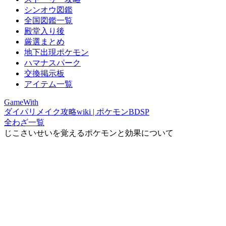
シンオウ図鑑
全国図鑑一覧
殿堂入り後
厳選まとめ
地下出現ポケモン
ハマナスパーク
交換掲示板
アイテム一覧
GameWith
ダイパリメイク攻略wiki | ポケモンBDSP
全わざ一覧
じこさいせいを覚えるポケモンと効果について