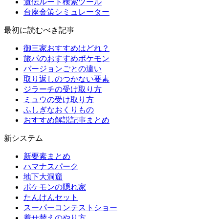
遺伝ルート検索ツール
台座金策シミュレーター
最初に読むべき記事
御三家おすすめはどれ？
旅パのおすすめポケモン
バージョンごとの違い
取り返しのつかない要素
ジラーチの受け取り方
ミュウの受け取り方
ふしぎなおくりもの
おすすめ解説記事まとめ
新システム
新要素まとめ
ハマナスパーク
地下大洞窟
ポケモンの隠れ家
たんけんセット
スーパーコンテストショー
着せ替えのやり方