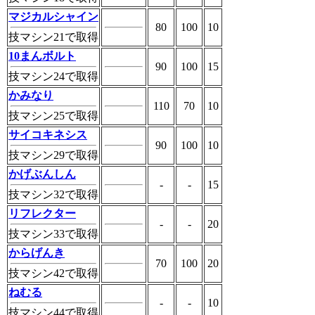
マジカルシャイン
80
100
10
技マシン21で取得
10まんボルト
90
100
15
技マシン24で取得
かみなり
110
70
10
技マシン25で取得
サイコキネシス
90
100
10
技マシン29で取得
かげぶんしん
-
-
15
技マシン32で取得
リフレクター
-
-
20
技マシン33で取得
からげんき
70
100
20
技マシン42で取得
ねむる
-
-
10
技マシン44で取得