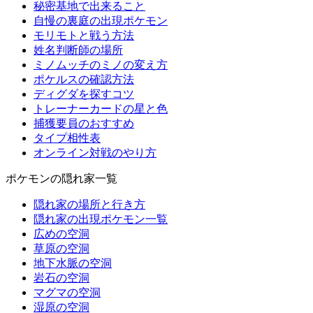
秘密基地で出来ること
自慢の裏庭の出現ポケモン
モリモトと戦う方法
姓名判断師の場所
ミノムッチのミノの変え方
ポケルスの確認方法
ディグダを探すコツ
トレーナーカードの星と色
捕獲要員のおすすめ
タイプ相性表
オンライン対戦のやり方
ポケモンの隠れ家一覧
隠れ家の場所と行き方
隠れ家の出現ポケモン一覧
広めの空洞
草原の空洞
地下水脈の空洞
岩石の空洞
マグマの空洞
湿原の空洞