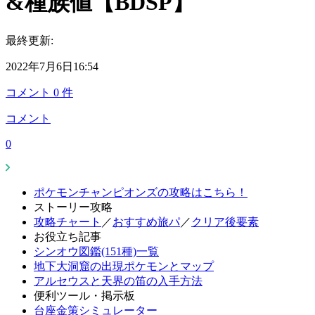
&種族値【BDSP】
最終更新:
2022年7月6日16:54
コメント
0
件
コメント
0
ポケモンチャンピオンズの攻略はこちら！
ストーリー攻略
攻略チャート
／
おすすめ旅パ
／
クリア後要素
お役立ち記事
シンオウ図鑑(151種)一覧
地下大洞窟の出現ポケモンとマップ
アルセウスと天界の笛の入手方法
便利ツール・掲示板
台座金策シミュレーター