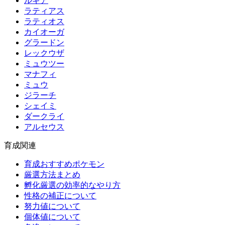
ルギア
ラティアス
ラティオス
カイオーガ
グラードン
レックウザ
ミュウツー
マナフィ
ミュウ
ジラーチ
シェイミ
ダークライ
アルセウス
育成関連
育成おすすめポケモン
厳選方法まとめ
孵化厳選の効率的なやり方
性格の補正について
努力値について
個体値について