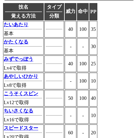
技名
タイプ
威力
命中
PP
覚える方法
分類
たいあたり
40
100
35
基本
かたくなる
-
-
30
基本
みずでっぽう
40
100
25
Lv4で取得
あやしいひかり
-
100
10
Lv8で取得
こうそくスピン
50
100
40
Lv12で取得
ちいさくなる
-
-
10
Lv16で取得
スピードスター
60
-
20
Lv20で取得