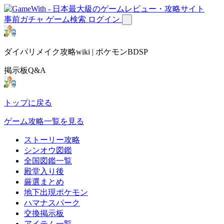
事前ガチャ
ゲーム検索
ログイン
ダイパリメイク攻略wiki | ポケモンBDSP
掲示板Q&A
トップに戻る
ゲーム攻略一覧を見る
ストーリー攻略
シンオウ図鑑
全国図鑑一覧
殿堂入り後
厳選まとめ
地下出現ポケモン
ハマナスパーク
交換掲示板
アイテム一覧