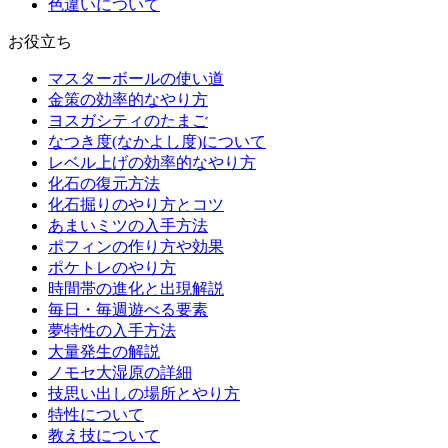
色違いについて
お役立ち
マスターボールの使い道
金策の効率的なやり方
ヨスガシティのたまご
なつき度(なかよし度)について
レベル上げの効率的なやり方
化石の復元方法
化石掘りのやり方とコツ
あまいミツの入手方法
ポフィンの作り方や効果
ポケトレのやり方
時間帯の進化と出現解説
毎日・毎週遊べる要素
夢特性の入手方法
大量発生の解説
ノモセ大湿原の詳細
技思い出しの場所とやり方
特性について
教え技について