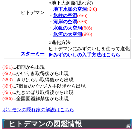
○地下大洞窟(隠れ家)
・
地下水脈の空洞
(※6)
ヒトデマン
・
氷柱の空洞
(※6)
・
河岸の空洞
(※6)
・
水鏡の大空洞
(※6)
・
氷河の大空洞
(※6)
○進化方法
ヒトデマンにみずのいしを使って進化
スターミー
▶みずのいしの入手方法はこちら
(※1)
...初期から出現
(※2)
...かいりき取得後から出現
(※3)
...きりばらい取得後から出現
(※4)
...7個目のバッジ入手以降から出現
(※5)
...たきのぼり取得後から出現
(※6)
...全国図鑑解禁後から出現
ポケモンの隠れ家の解説はこちら
ヒトデマンの図鑑情報