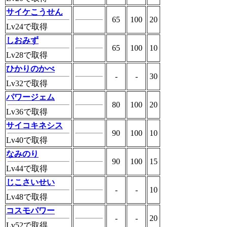
サイケこうせん
65
100
20
Lv24で取得
しおみず
65
100
10
Lv28で取得
ひかりのかべ
-
-
30
Lv32で取得
パワージェム
80
100
20
Lv36で取得
サイコキネシス
90
100
10
Lv40で取得
なみのり
90
100
15
Lv44で取得
じこさいせい
-
-
10
Lv48で取得
コスモパワー
-
-
20
Lv52で取得