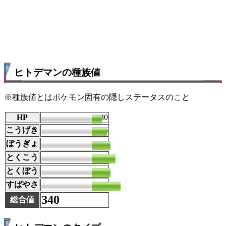
ヒトデマンの種族値
※種族値とはポケモン固有の隠しステータスのこと
HP
30
こうげき
45
ぼうぎょ
55
とくこう
70
とくぼう
55
すばやさ
85
340
総合値