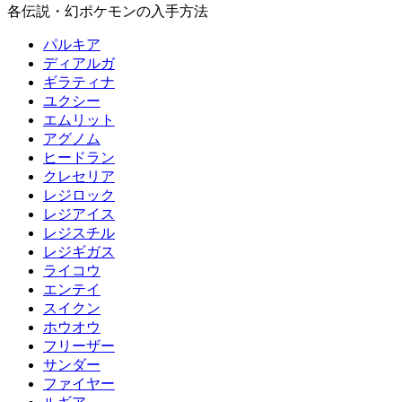
各伝説・幻ポケモンの入手方法
パルキア
ディアルガ
ギラティナ
ユクシー
エムリット
アグノム
ヒードラン
クレセリア
レジロック
レジアイス
レジスチル
レジギガス
ライコウ
エンテイ
スイクン
ホウオウ
フリーザー
サンダー
ファイヤー