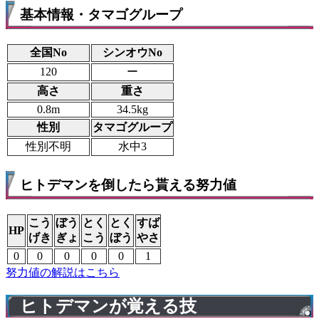
基本情報・タマゴグループ
全国No
シンオウNo
120
ー
高さ
重さ
0.8m
34.5kg
性別
タマゴグループ
性別不明
水中3
ヒトデマンを倒したら貰える努力値
こう
ぼう
とく
とく
すば
HP
げき
ぎょ
こう
ぼう
やさ
0
0
0
0
0
1
努力値の解説はこちら
ヒトデマンが覚える技