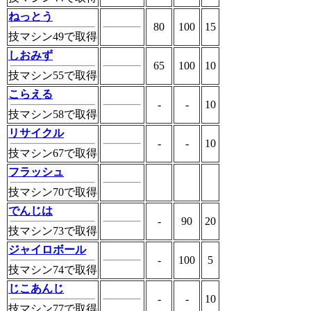
ねっとう
80
100
15
技マシン49で取得
しおみず
65
100
10
技マシン55で取得
こらえる
-
-
10
技マシン58で取得
リサイクル
-
-
10
技マシン67で取得
フラッシュ
技マシン70で取得
でんじは
-
90
20
技マシン73で取得
ジャイロボール
-
100
5
技マシン74で取得
じこあんじ
-
-
10
技マシン77で取得