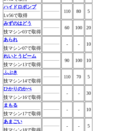
ハイドロポンプ
110
80
5
Lv56で取得
みずのはどう
60
100
20
技マシン03で取得
あられ
-
-
10
技マシン07で取得
れいとうビーム
90
100
10
技マシン13で取得
ふぶき
110
70
5
技マシン14で取得
ひかりのかべ
-
-
30
技マシン16で取得
まもる
-
-
10
技マシン17で取得
あまごい
-
-
5
技マシン18で取得