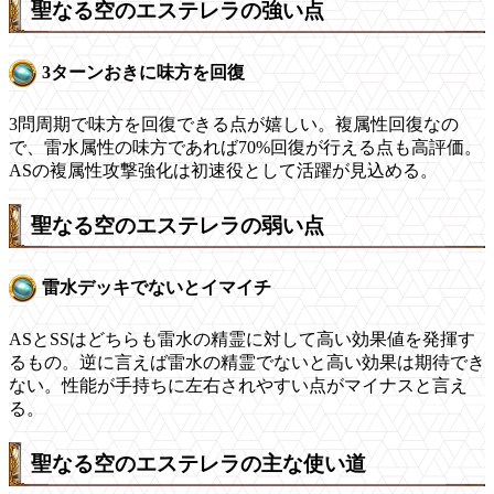
聖なる空のエステレラの強い点
3ターンおきに味方を回復
3問周期で味方を回復できる点が嬉しい。複属性回復なの
で、雷水属性の味方であれば70%回復が行える点も高評価。
ASの複属性攻撃強化は初速役として活躍が見込める。
聖なる空のエステレラの弱い点
雷水デッキでないとイマイチ
ASとSSはどちらも雷水の精霊に対して高い効果値を発揮す
るもの。逆に言えば雷水の精霊でないと高い効果は期待でき
ない。性能が手持ちに左右されやすい点がマイナスと言え
る。
聖なる空のエステレラの主な使い道