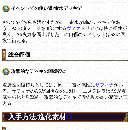
イベントでの使い道/雷水デッキで
ASとSSどちらも活かすために、雷水が軸のデッキで使お
う。ASのダメージを3倍にする
ヴィクトリア
とは特に相性が
良く、AS火力を底上げした上に自傷のデメリットはSSの回
復で補える。
総合評価
攻撃的なデッキの回復役に
複属性回復持ちとしては、同じく雷水属性に
サフィナ
がい
る。サフィナのASが回復なのに対し、エステレラはASが複
属性強化と攻撃的。攻撃的なデッキで優先度が高い精霊と言
える。
入手方法/進化素材
11