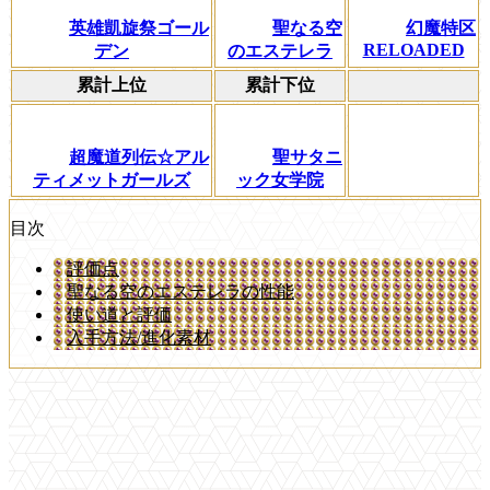
英雄凱旋祭ゴール
聖なる空
幻魔特区
RELOADED
デン
のエステレラ
累計上位
累計下位
超魔道列伝☆アル
聖サタニ
ティメットガールズ
ック女学院
目次
評価点
聖なる空のエステレラの性能
使い道と評価
入手方法/進化素材