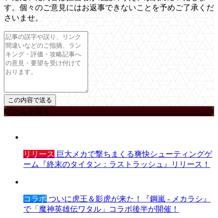
す。個々のご意見にはお返事できないことを予めご了承くだ
さいませ。
ゲームを探す
リリース
巨大メカで撃ちまくる爽快シューティングゲ
ーム『終末のタイタン：ラストラッシュ』リリース！
コラボ
ついに虎王＆影虎が来た！『鋼嵐 - メカラシ』
で「魔神英雄伝ワタル」コラボ後半が開催！