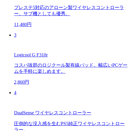
プレステ5対応のアローン製ワイヤレスコントローラ
ー。サブ機としても優秀。
11,480円
3
Logicool G F310r
コスパ抜群のロジクール製有線パッド。幅広いPCゲー
ムを手軽に楽しめます。
2,860円
4
DualSense ワイヤレスコントローラー
圧倒的な没入感を生むPS5純正ワイヤレスコントロー
ラー。