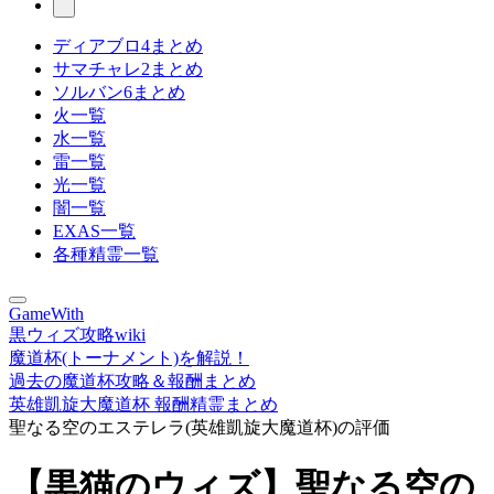
ディアブロ4まとめ
サマチャレ2まとめ
ソルバン6まとめ
火一覧
水一覧
雷一覧
光一覧
闇一覧
EXAS一覧
各種精霊一覧
GameWith
黒ウィズ攻略wiki
魔道杯(トーナメント)を解説！
過去の魔道杯攻略＆報酬まとめ
英雄凱旋大魔道杯 報酬精霊まとめ
聖なる空のエステレラ(英雄凱旋大魔道杯)の評価
【黒猫のウィズ】聖なる空の