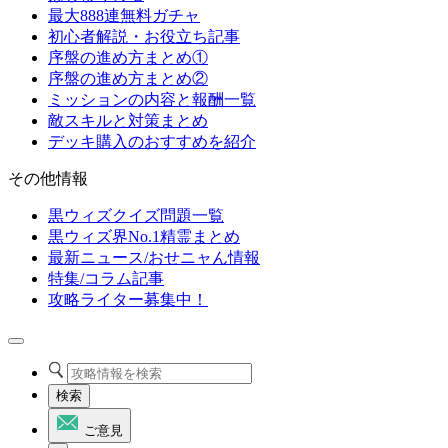
最大888連無料ガチャ
初心者解説・お役立ち記事
序盤の進め方まとめ①
序盤の進め方まとめ②
ミッションの内容と報酬一覧
敵スキルと対策まとめ
デッキ購入のおすすめを紹介
その他情報
黒ウィズクイズ問題一覧
黒ウィズ界No.1精霊まとめ
最新ニュース/おせニャん情報
特集/コラム記事
攻略ライター募集中！
検索
ご意見