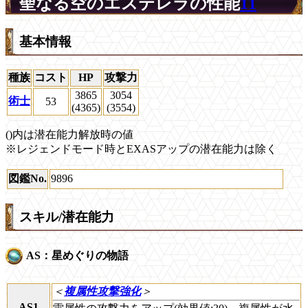
聖なる空のエステレラの性能
11
基本情報
種族
コスト
HP
攻撃力
3865
3054
術士
53
(4365)
(3554)
()内は潜在能力解放時の値
※レジェンドモード時とEXASアップの潜在能力は除く
図鑑No.
9896
スキル/潜在能力
AS：星めぐりの物語
＜
複属性攻撃強化
＞
AS1