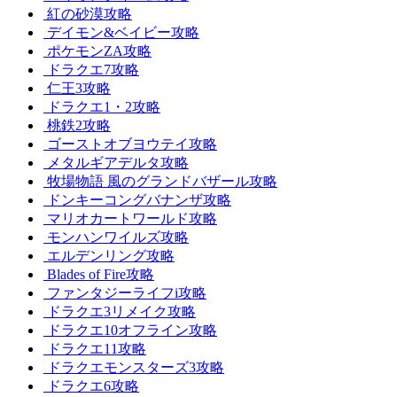
紅の砂漠攻略
デイモン&ベイビー攻略
ポケモンZA攻略
ドラクエ7攻略
仁王3攻略
ドラクエ1・2攻略
桃鉄2攻略
ゴーストオブヨウテイ攻略
メタルギアデルタ攻略
牧場物語 風のグランドバザール攻略
ドンキーコングバナンザ攻略
マリオカートワールド攻略
モンハンワイルズ攻略
エルデンリング攻略
Blades of Fire攻略
ファンタジーライフi攻略
ドラクエ3リメイク攻略
ドラクエ10オフライン攻略
ドラクエ11攻略
ドラクエモンスターズ3攻略
ドラクエ6攻略