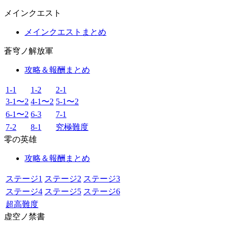
メインクエスト
メインクエストまとめ
蒼穹ノ解放軍
攻略＆報酬まとめ
1-1
1-2
2-1
3-1〜2
4-1〜2
5-1〜2
6-1〜2
6-3
7-1
7-2
8-1
究極難度
零の英雄
攻略＆報酬まとめ
ステージ1
ステージ2
ステージ3
ステージ4
ステージ5
ステージ6
超高難度
虚空ノ禁書