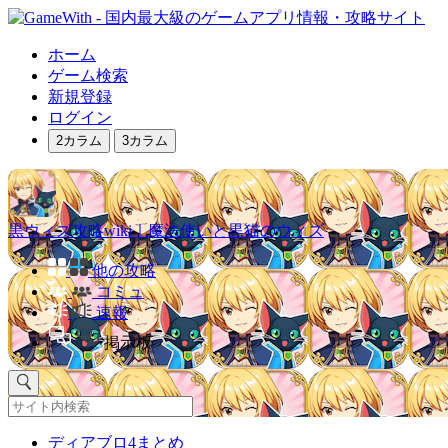
ホーム
ゲーム検索
新規登録
ログイン
2カラム
3カラム
黒ウィズ攻略wiki｜魔法使いと黒猫のウィズ
他の攻略
コミュ
速報
掲示板
ディアブロ4まとめ