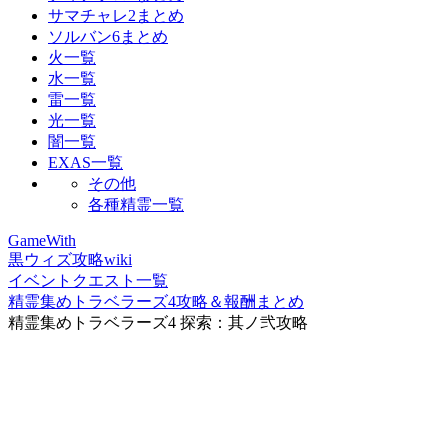
サマチャレ2まとめ
ソルバン6まとめ
火一覧
水一覧
雷一覧
光一覧
闇一覧
EXAS一覧
その他
各種精霊一覧
GameWith
黒ウィズ攻略wiki
イベントクエスト一覧
精霊集めトラベラーズ4攻略＆報酬まとめ
精霊集めトラベラーズ4 探索：其ノ弐攻略