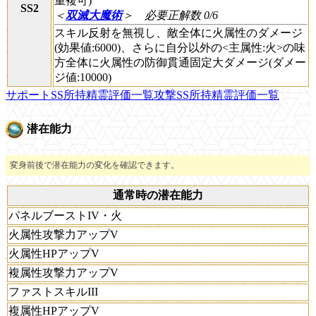
重複可)
SS2
＜
双滅大魔術
＞
必要正解数 0/6
スキル反射を無視し、敵全体に火属性のダメージ
(効果値:6000)、さらに自分以外の<主属性:火>の味
方全体に火属性の防御貫通固定大ダメージ(ダメー
ジ値:10000)
サポートSS所持精霊評価一覧
攻撃SS所持精霊評価一覧
潜在能力
変身前後で潜在能力の変化を確認できます。
通常時の潜在能力
パネルブーストIV・火
火属性攻撃力アップV
火属性HPアップV
複属性攻撃力アップV
ファストスキルIII
複属性HPアップV