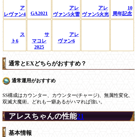
ア
アレ
アレ
10
GA2021
周年記念
レヴァン4
ヴァン5火雷
ヴァン5火光
ス
サ
アレ
ト6
マコレ
ヴァン6
2025
通常とEXどちらがおすすめ？
通常運用がおすすめ
SS構成はカウンター、カウンター(チャージ)、無属性変化、
双滅大魔術。どれも一癖あるがハマれば強い。
アレスちゃんの性能
21
基本情報