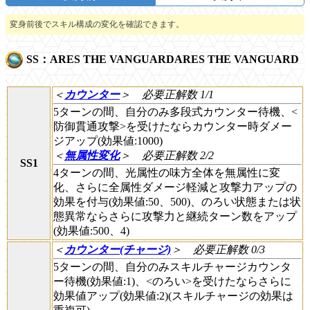
変身前後でスキル構成の変化を確認できます。
SS：
ARES THE VANGUARD
ARES THE VANGUARD
＜
カウンター
＞
必要正解数 1/1
5ターンの間、自分のみ多段式カウンター待機、<
防御貫通攻撃>を受けたならカウンター時ダメー
ジアップ(効果値:1000)
＜
無属性変化
＞
必要正解数 2/2
SS1
4ターンの間、光属性の味方全体を無属性に変
化、さらに全属性ダメージ軽減と攻撃力アップの
効果を付与(効果値:50、500)、のろい状態または状
態異常ならさらに攻撃力と継続ターン数をアップ
(効果値:500、4)
＜
カウンター(チャージ)
＞
必要正解数 0/3
5ターンの間、自分のみスキルチャージカウンタ
ー待機(効果値:1)、<のろい>を受けたならさらに
効果値アップ(効果値:2)(スキルチャージの効果は