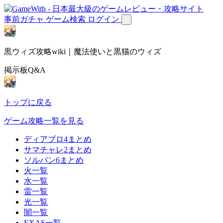
事前ガチャ
ゲーム検索
ログイン
黒ウィズ攻略wiki｜魔法使いと黒猫のウィズ
掲示板Q&A
トップに戻る
ゲーム攻略一覧を見る
ディアブロ4まとめ
サマチャレ2まとめ
ソルバン6まとめ
火一覧
水一覧
雷一覧
光一覧
闇一覧
EXAS一覧