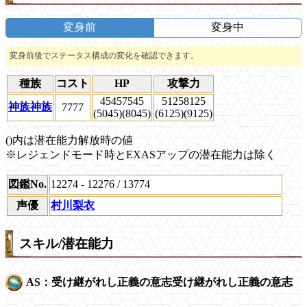
変身前
変身中
変身前後でステータス構成の変化を確認できます。
種族
コスト
HP
攻撃力
4545
7545
5125
8125
神族
神族
77
77
(5045)
(8045)
(6125)
(9125)
()内は潜在能力解放時の値
※レジェンドモード時とEXASアップの潜在能力は除く
図鑑No.
12274 - 12276 / 13774
声優
村川梨衣
スキル/潜在能力
AS：
受け継がれし正義の意志
受け継がれし正義の意志