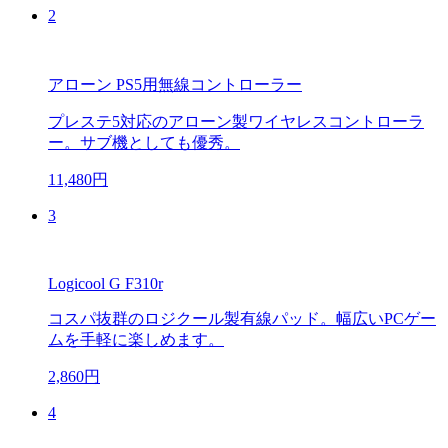
2
アローン PS5用無線コントローラー
プレステ5対応のアローン製ワイヤレスコントローラ
ー。サブ機としても優秀。
11,480円
3
Logicool G F310r
コスパ抜群のロジクール製有線パッド。幅広いPCゲー
ムを手軽に楽しめます。
2,860円
4