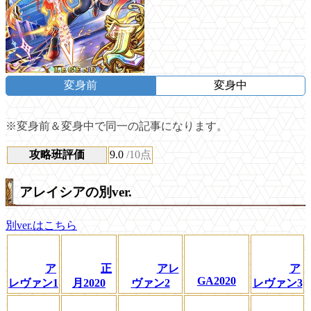
変身前
変身中
※変身前＆変身中で同一の記事になります。
攻略班評価
9.0
/10点
アレイシアの別ver.
別ver.はこちら
ア
正
アレ
ア
GA2020
レヴァン1
月2020
ヴァン2
レヴァン3