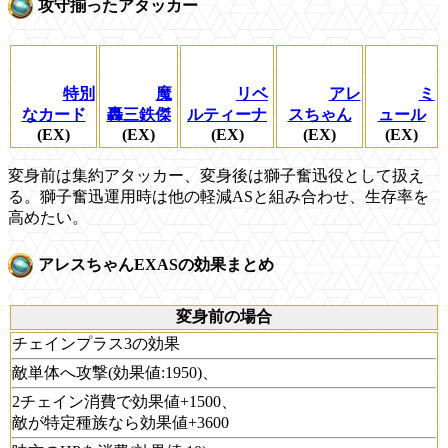
攻守揃ったアタッカー
特別
魔
リベ
アレ
ミ
なカード
轟三鉄傑
ルティーナ
スちゃん
ュール
(EX)
(EX)
(EX)
(EX)
(EX)
変身前は集約アタッカー、変身後は獅子奮迅役として扱え
る。獅子奮迅運用時は他の軽減ASと組み合わせ、生存率を
高めたい。
アレスちゃんEXASの効果まとめ
変身前の場合
チェインプラス3の効果
敵単体へ攻撃(効果値:1950)、
2チェイン消費で効果値+1500、
敵が特定種族なら効果値+3600