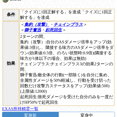
「クイズに1回正解する」を達成
「クイズに1回正
条件
解する」を達成
＜
集約（攻撃）
・
チェインプラス
＞
＜
獅子奮迅
・
起死回生
＞
2ターンの間、
集約（攻撃）:自分のASダメージ倍率をアップ(効
果値:3倍)し、隣接する味方のASダメージ倍率をダ
ウン(効果値:0.5倍、のろい状態時:0.9倍)(隣接する
味方が1体以下の場合、効果は無効)
効果
チェインプラス:チェインプラス3の効果
2ターンの
間、
獅子奮迅:敵全体の行動(一部除く)を自分に集め、
全属性ダメージを50%軽減し、行動を受け切った
回数だけ攻撃力ステータスをアップ(効果値:500)
(上限値:12000)
起死回生:致死ダメージを受けた自分のみを一度だ
けHP50%で起死回生
EXAS所持精霊一覧
変身前
変身中