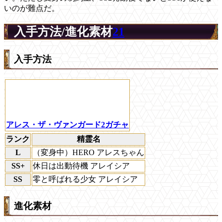
いのが難点だ。
入手方法/進化素材
21
入手方法
アレス・ザ・ヴァンガード2ガチャ
ランク
精霊名
L
（変身中）HERO アレスちゃん
SS+
休日は出動待機 アレイシア
SS
零と呼ばれる少女 アレイシア
進化素材