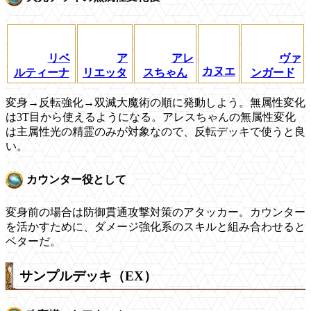
リベ
ア
アレ
ヴァ
カヌエ
ルティーナ
リエッタ
スちゃん
ンガード
変身→反転強化→双滅大魔術の順に発動しよう。無属性変化
は3T目から使えるようになる。アレスちゃんの無属性変化
は主属性光の精霊のみが対象なので、反転デッキで使うと良
い。
カウンター役として
変身前の場合は防御貫通攻撃対策のアタッカー。カウンター
を活かすために、ダメージ強化系のスキルと組み合わせると
ベターだ。
サンプルデッキ（EX）