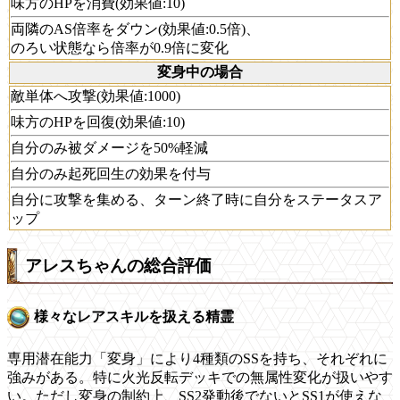
味方のHPを消費(効果値:10)
両隣のAS倍率をダウン(効果値:0.5倍)、
のろい状態なら倍率が0.9倍に変化
変身中の場合
敵単体へ攻撃(効果値:1000)
味方のHPを回復(効果値:10)
自分のみ被ダメージを50%軽減
自分のみ起死回生の効果を付与
自分に攻撃を集める、ターン終了時に自分をステータスア
ップ
アレスちゃんの総合評価
様々なレアスキルを扱える精霊
専用潜在能力「変身」により4種類のSSを持ち、それぞれに
強みがある。特に火光反転デッキでの無属性変化が扱いやす
い。ただし変身の制約上、SS2発動後でないとSS1が使えな