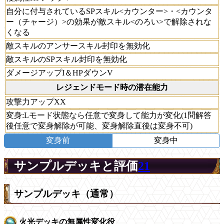
自分に付与されているSPスキル<カウンター>・<カウンタ
ー（チャージ）>の効果が敵スキル<のろい>で解除されな
くなる
敵スキルのアンサースキル封印を無効化
敵スキルのSPスキル封印を無効化
ダメージアップI＆HPダウンV
レジェンドモード時の潜在能力
攻撃力アップXX
変身:Lモード状態なら任意で変身して能力が変化(1問解答
後任意で変身解除が可能、変身解除直後は変身不可)
変身前
変身中
サンプルデッキと評価
21
サンプルデッキ（通常）
火光デッキの無属性変化役