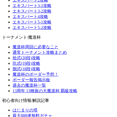
エキスパート2攻略
エキスパート3-1攻略
エキスパート3-2攻略
エキスパート4攻略
エキスパート5-1攻略
エキスパート5-2攻略
トーナメント/魔道杯
魔道杯周回に必要なこと
通常トーナメント攻略まとめ
拾式(20段)攻略
玖式(19段)攻略
捌式(18段)攻略
魔道杯のボーダー予想！
ボーダー報告掲示板
過去の魔道杯一覧
13周年 13種族の大魔道杯 覇級攻略
初心者向け情報/解説記事
はじまりの塔
最大888連無料ガチャ