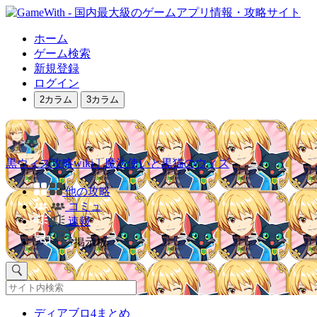
ホーム
ゲーム検索
新規登録
ログイン
2カラム
3カラム
黒ウィズ攻略wiki｜魔法使いと黒猫のウィズ
他の攻略
コミュ
速報
掲示板
ディアブロ4まとめ