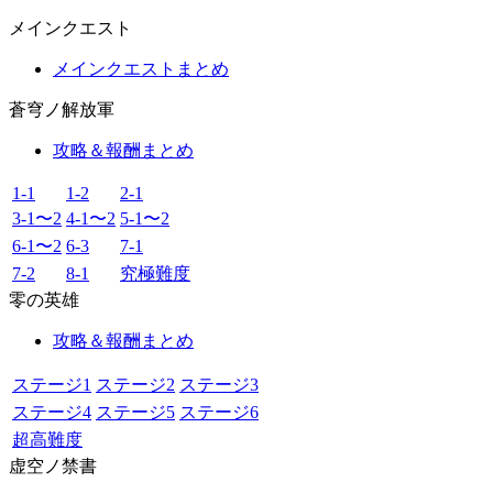
メインクエスト
メインクエストまとめ
蒼穹ノ解放軍
攻略＆報酬まとめ
1-1
1-2
2-1
3-1〜2
4-1〜2
5-1〜2
6-1〜2
6-3
7-1
7-2
8-1
究極難度
零の英雄
攻略＆報酬まとめ
ステージ1
ステージ2
ステージ3
ステージ4
ステージ5
ステージ6
超高難度
虚空ノ禁書