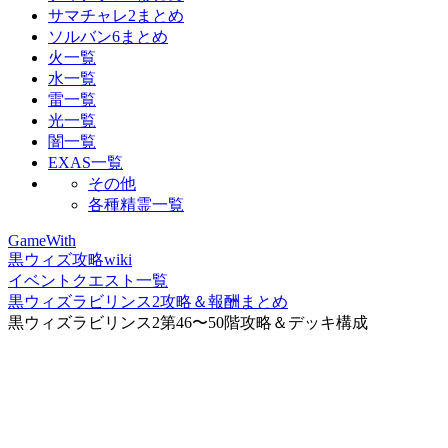
サマチャレ2まとめ
ソルバン6まとめ
火一覧
水一覧
雷一覧
光一覧
闇一覧
EXAS一覧
その他
各種精霊一覧
GameWith
黒ウィズ攻略wiki
イベントクエスト一覧
黒ウィズラビリンス2攻略＆報酬まとめ
黒ウィズラビリンス2第46〜50階攻略＆デッキ構成