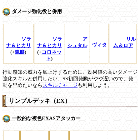
ダメージ強化役と併用
ソラ
ソラ
ア
リル
ヴィタ
ナ＆ヒカリ
ナ＆ヒカリ
シュタル
ム＆ロア
(+
鏡餅
)
(+
コロネッ
ト
)
行動感知の威力を底上げするために、効果値の高いダメージ
強化スキルと併用したい。SS初回発動がやや遅いので、発
動を早めたいなら
スキルチャージ
も利用しよう。
サンプルデッキ（EX）
一般的な複色EXASアタッカー