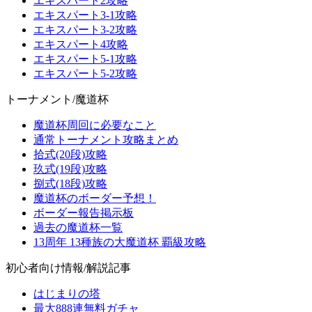
エキスパート2攻略
エキスパート3-1攻略
エキスパート3-2攻略
エキスパート4攻略
エキスパート5-1攻略
エキスパート5-2攻略
トーナメント/魔道杯
魔道杯周回に必要なこと
通常トーナメント攻略まとめ
拾式(20段)攻略
玖式(19段)攻略
捌式(18段)攻略
魔道杯のボーダー予想！
ボーダー報告掲示板
過去の魔道杯一覧
13周年 13種族の大魔道杯 覇級攻略
初心者向け情報/解説記事
はじまりの塔
最大888連無料ガチャ