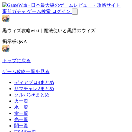
事前ガチャ
ゲーム検索
ログイン
黒ウィズ攻略wiki｜魔法使いと黒猫のウィズ
掲示板Q&A
トップに戻る
ゲーム攻略一覧を見る
ディアブロ4まとめ
サマチャレ2まとめ
ソルバン6まとめ
火一覧
水一覧
雷一覧
光一覧
闇一覧
EXAS一覧