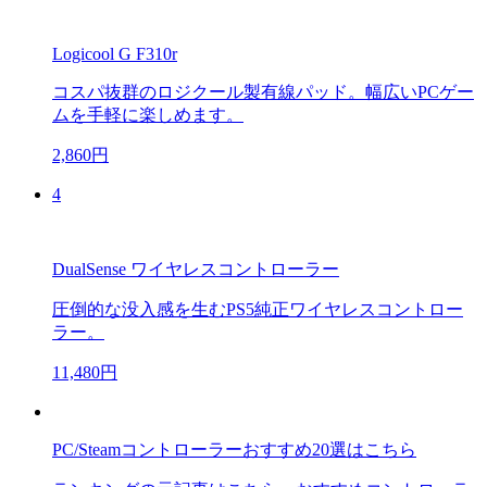
Logicool G F310r
コスパ抜群のロジクール製有線パッド。幅広いPCゲー
ムを手軽に楽しめます。
2,860円
4
DualSense ワイヤレスコントローラー
圧倒的な没入感を生むPS5純正ワイヤレスコントロー
ラー。
11,480円
PC/Steamコントローラーおすすめ20選はこちら