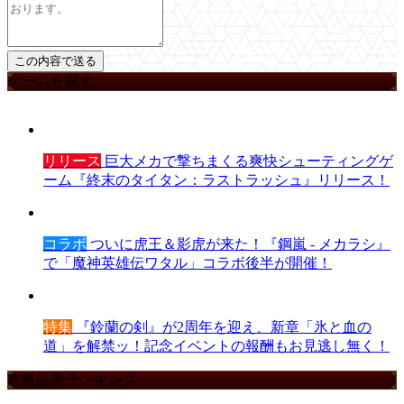
ゲームを探す
リリース
巨大メカで撃ちまくる爽快シューティングゲ
ーム『終末のタイタン：ラストラッシュ』リリース！
コラボ
ついに虎王＆影虎が来た！『鋼嵐 - メカラシ』
で「魔神英雄伝ワタル」コラボ後半が開催！
特集
『鈴蘭の剣』が2周年を迎え、新章「氷と血の
道」を解禁ッ！記念イベントの報酬もお見逃し無く！
攻略記事ランキング