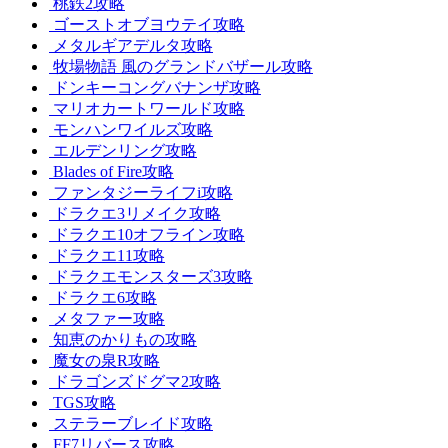
桃鉄2攻略
ゴーストオブヨウテイ攻略
メタルギアデルタ攻略
牧場物語 風のグランドバザール攻略
ドンキーコングバナンザ攻略
マリオカートワールド攻略
モンハンワイルズ攻略
エルデンリング攻略
Blades of Fire攻略
ファンタジーライフi攻略
ドラクエ3リメイク攻略
ドラクエ10オフライン攻略
ドラクエ11攻略
ドラクエモンスターズ3攻略
ドラクエ6攻略
メタファー攻略
知恵のかりもの攻略
魔女の泉R攻略
ドラゴンズドグマ2攻略
TGS攻略
ステラーブレイド攻略
FF7リバース攻略