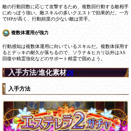
敵の行動回数に応じて攻撃するため、複数回行動する敵相手
にめっぽう強い。敵スキルの多いクエストで効果的だ。一方
でHPが高く、行動頻度の少ない敵は苦手。
複数体運用が強力
行動感知は複数体運用に向いているスキルだ。複数体採用す
るとデッキの耐久が落ちるので、ソラナ＆ヒカリ以外はAS
回復や精霊強化などのサポート精霊で固めよう。
入手方法/進化素材
28
入手方法