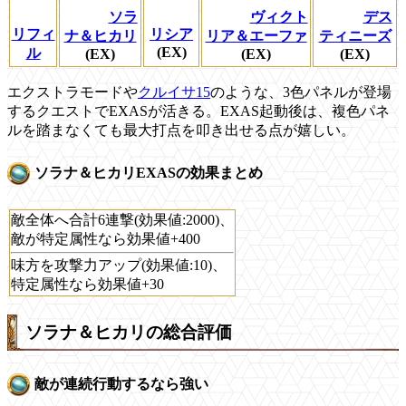
ソラ
ヴィクト
デス
リフィ
リシア
ナ＆ヒカリ
リア＆エーファ
ティニーズ
(EX)
ル
(EX)
(EX)
(EX)
エクストラモードや
クルイサ15
のような、3色パネルが登場
するクエストでEXASが活きる。EXAS起動後は、複色パネ
ルを踏まなくても最大打点を叩き出せる点が嬉しい。
ソラナ＆ヒカリEXASの効果まとめ
敵全体へ合計6連撃(効果値:2000)、
敵が特定属性なら効果値+400
味方を攻撃力アップ(効果値:10)、
特定属性なら効果値+30
ソラナ＆ヒカリの総合評価
敵が連続行動するなら強い