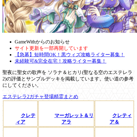
GameWithからのお知らせ
サイト更新を一部再開しています
【急募】短時間OK！黒ウィズ攻略ライター募集！
未経験可&完全在宅！攻略ライター募集！
聖夜に聖女の歌声を ソラナ＆ヒカリ(聖なる空のエステレラ
2)の評価とサンプルデッキを掲載しています。使い道の参考
にしてください。
エステレラ2ガチャ登場精霊まとめ
クレテ
マーガレット＆リ
クレティ
ィア
アラ
ア＆