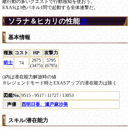
敵行動の多いクエストで行動感知を使おう。
EXASは3色パネル1問で起動する全体連撃だ。
ソラナ＆ヒカリの性能
28
基本情報
種族
コスト
HP
攻撃力
2975
5795
術士
74
(3475)
(6795)
()内は潜在能力解放時の値
※レジェンドモード時とEXASアップの潜在能力は除く
図鑑No.
9515 - 9517 / 11727 / 13053
声優
西明日香、瀬戸麻沙美
スキル/潜在能力