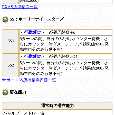
果値:2000)
EXAS所持精霊一覧
SS：ホーリーナイトスターズ
＜
行動感知
＞
必要正解数 4/8
5ターンの間、自分のみ行動カウンター待機、さ
SS1
らにカウンター時ダメージアップ(効果値:650)(発
動中自分のみ行動不可)
＜
行動感知
＞
必要正解数 7/11
5ターンの間、自分のみ行動カウンター待機、さ
SS2
らにカウンター時ダメージアップ(効果値:900)(発
動中自分のみ行動不可)
サポートSS所持精霊評価一覧
潜在能力
通常時の潜在能力
パネルブーストIV・雷