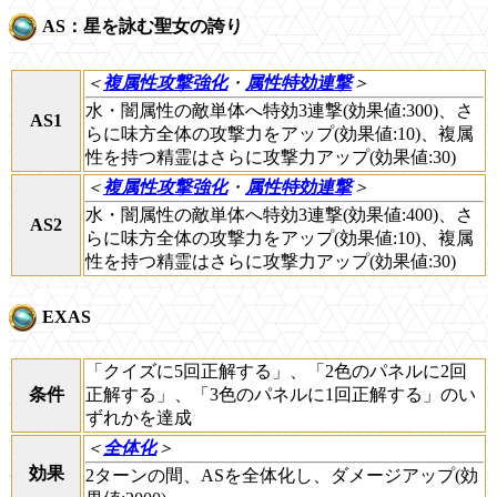
AS：星を詠む聖女の誇り
＜
複属性攻撃強化
・
属性特効連撃
＞
水・闇属性の敵単体へ特効3連撃(効果値:300)、さ
AS1
らに味方全体の攻撃力をアップ(効果値:10)、複属
性を持つ精霊はさらに攻撃力アップ(効果値:30)
＜
複属性攻撃強化
・
属性特効連撃
＞
水・闇属性の敵単体へ特効3連撃(効果値:400)、さ
AS2
らに味方全体の攻撃力をアップ(効果値:10)、複属
性を持つ精霊はさらに攻撃力アップ(効果値:30)
EXAS
「クイズに5回正解する」、「2色のパネルに2回
条件
正解する」、「3色のパネルに1回正解する」のい
ずれかを達成
＜
全体化
＞
効果
2ターンの間、ASを全体化し、ダメージアップ(効