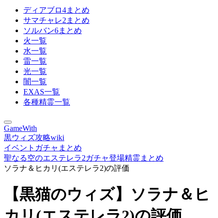
ディアブロ4まとめ
サマチャレ2まとめ
ソルバン6まとめ
火一覧
水一覧
雷一覧
光一覧
闇一覧
EXAS一覧
各種精霊一覧
GameWith
黒ウィズ攻略wiki
イベントガチャまとめ
聖なる空のエステレラ2ガチャ登場精霊まとめ
ソラナ＆ヒカリ(エステレラ2)の評価
【黒猫のウィズ】ソラナ＆ヒ
カリ(エステレラ2)の評価