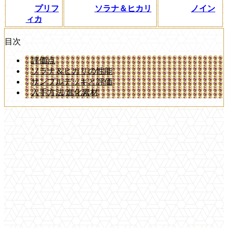
プリフ
ソラナ＆ヒカリ
ノイン
ィカ
目次
評価点
ソラナ＆ヒカリの性能
サンプルデッキと評価
入手方法/進化素材