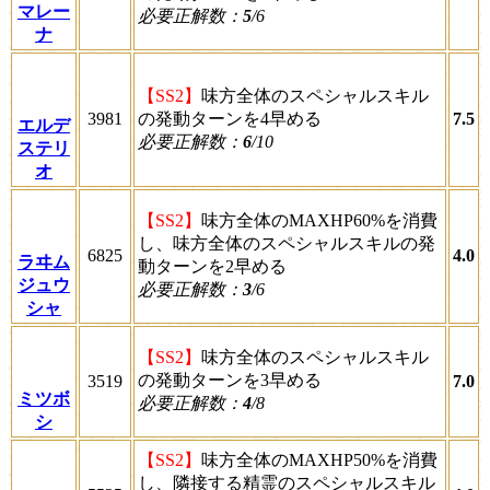
マレー
必要正解数：
5
/6
ナ
【SS2】
味方全体のスペシャルスキル
3981
の発動ターンを4早める
7.5
エルデ
必要正解数：
6
/10
ステリ
オ
【SS2】
味方全体のMAXHP60%を消費
し、味方全体のスペシャルスキルの発
6825
4.0
ラヰム
動ターンを2早める
ジュウ
必要正解数：
3
/6
シャ
【SS2】
味方全体のスペシャルスキル
の発動ターンを3早める
3519
7.0
ミツボ
必要正解数：
4
/8
シ
【SS2】
味方全体のMAXHP50%を消費
し、隣接する精霊のスペシャルスキル