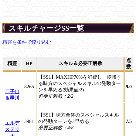
スキルチャージSS一覧
精霊を条件で絞り込む
点
精霊
スキル＆必要正解数
HP
数
【SS1】MAXHP70%を消費し、隣接す
る味方のスペシャルスキルの発動ター
8265
9.0
ンを早める(効果値:2)
二子山
必要正解数：
2
/2
＆翠川
【SS1】味方全体のスペシャルスキル
3981
の発動ターンを3早める
7.5
エルデ
必要正解数：
4
/8
ステリ
オ