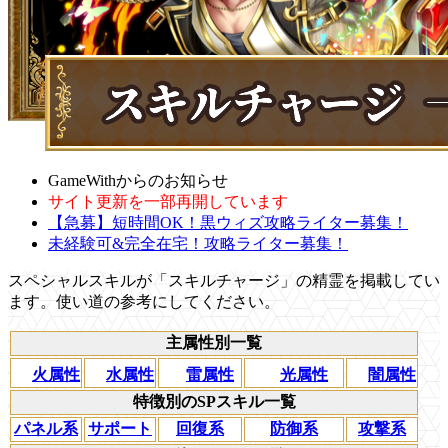
GameWithからのお知らせ
サイト更新を一部再開しています
【急募】短時間OK！黒ウィズ攻略ライター募集！
未経験可&完全在宅！攻略ライター募集！
スペシャルスキルが「スキルチャージ」の精霊を掲載してい
ます。使い道の参考にしてください。
主属性別一覧
火属性
水属性
雷属性
光属性
闇属性
特徴別のSPスキル一覧
パネル系
サポート
回復系
防御系
攻撃系