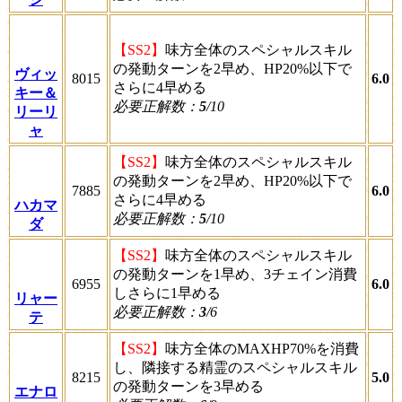
【SS2】
味方全体のスペシャルスキル
の発動ターンを2早め、HP20%以下で
ヴィッ
8015
6.0
さらに4早める
キー＆
必要正解数：
5
/10
リーリ
ャ
【SS2】
味方全体のスペシャルスキル
の発動ターンを2早め、HP20%以下で
7885
6.0
さらに4早める
ハカマ
必要正解数：
5
/10
ダ
【SS2】
味方全体のスペシャルスキル
の発動ターンを1早め、3チェイン消費
6955
6.0
しさらに1早める
リャー
必要正解数：
3
/6
テ
【SS2】
味方全体のMAXHP70%を消費
し、隣接する精霊のスペシャルスキル
8215
5.0
の発動ターンを3早める
エナロ