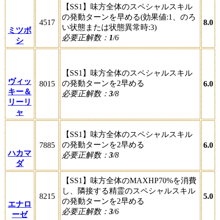
【SS1】味方全体のスペシャルスキル
の発動ターンを早める(効果値:1、のろ
4517
8.0
い状態または状態異常時:3)
ミツボ
必要正解数：
1
/6
シ
【SS1】味方全体のスペシャルスキル
ヴィッ
の発動ターンを2早める
8015
6.0
キー＆
必要正解数：
3
/8
リーリ
ャ
【SS1】味方全体のスペシャルスキル
の発動ターンを2早める
7885
6.0
ハカマ
必要正解数：
3
/8
ダ
【SS1】味方全体のMAXHP70%を消費
し、隣接する精霊のスペシャルスキル
8215
5.0
の発動ターンを2早める
エナロ
必要正解数：
3
/6
ーゼ