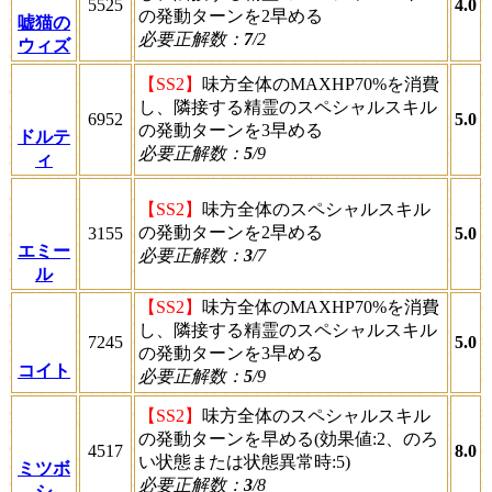
5525
4.0
の発動ターンを2早める
嘘猫の
必要正解数：
7
/2
ウィズ
【SS2】
味方全体のMAXHP70%を消費
し、隣接する精霊のスペシャルスキル
6952
5.0
の発動ターンを3早める
ドルテ
必要正解数：
5
/9
ィ
【SS2】
味方全体のスペシャルスキル
の発動ターンを2早める
3155
5.0
エミー
必要正解数：
3
/7
ル
【SS2】
味方全体のMAXHP70%を消費
し、隣接する精霊のスペシャルスキル
7245
5.0
の発動ターンを3早める
コイト
必要正解数：
5
/9
【SS2】
味方全体のスペシャルスキル
の発動ターンを早める(効果値:2、のろ
4517
8.0
い状態または状態異常時:5)
ミツボ
必要正解数：
3
/8
シ