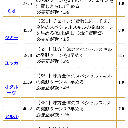
の発動ターンを2早める、5チェインを
2775
1.0
消費しさらに1早める
ミオ
必要正解数：
5
/8
【SS1】チェイン消費数に応じて味方
全体のスペシャルスキルの発動ターン
4533
8.0
を早める(効果値:1、3ch消費時:2)
ジミー
必要正解数：
1
/5
【SS1】味方全体のスペシャルスキル
5978
の発動ターンを3早める
8.5
必要正解数：
2
/6
ユッカ
【SS1】味方全体のスペシャルスキル
の発動ターンを1早める
2329
1.0
オグル
必要正解数：
4
/6
ーヴ
【SS1】味方全体のスペシャルスキル
4022
の発動ターンを3早める
7.0
必要正解数：
2
/6
アルル