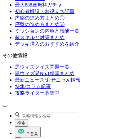
最大888連無料ガチャ
初心者解説・お役立ち記事
序盤の進め方まとめ①
序盤の進め方まとめ②
ミッションの内容と報酬一覧
敵スキルと対策まとめ
デッキ購入のおすすめを紹介
その他情報
黒ウィズクイズ問題一覧
黒ウィズ界No.1精霊まとめ
最新ニュース/おせニャん情報
特集/コラム記事
攻略ライター募集中！
検索
ご意見