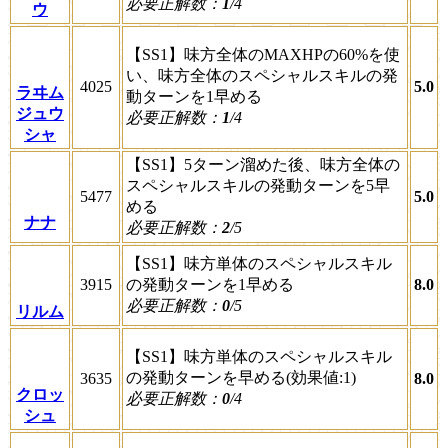
必要正解数：
1
/4
ウ
【SS1】味方全体のMAXHPの60%を使
い、味方全体のスペシャルスキルの発
4025
5.0
ラヰム
動ターンを1早める
ジュウ
必要正解数：
1
/4
シャ
【SS1】5ターン溜めた後、味方全体の
スペシャルスキルの発動ターンを5早
5477
5.0
める
ナナ
必要正解数：
2
/5
【SS1】味方単体のスペシャルスキル
3915
の発動ターンを1早める
8.0
必要正解数：
0
/5
リルム
【SS1】味方単体のスペシャルスキル
の発動ターンを早める(効果値:1)
3635
8.0
クロッ
必要正解数：
0
/4
シュ