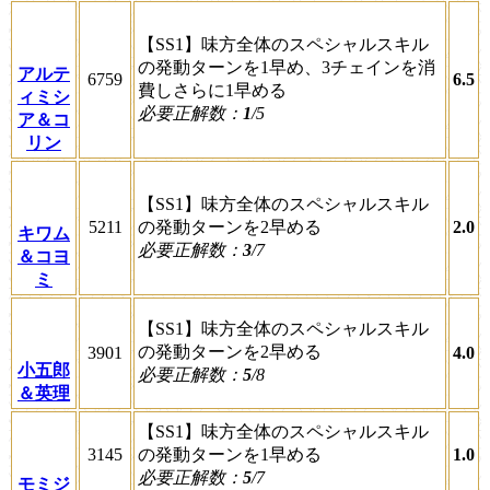
【SS1】味方全体のスペシャルスキル
の発動ターンを1早め、3チェインを消
アルテ
6759
6.5
費しさらに1早める
ィミシ
必要正解数：
1
/5
ア＆コ
リン
【SS1】味方全体のスペシャルスキル
5211
の発動ターンを2早める
2.0
キワム
必要正解数：
3
/7
＆コヨ
ミ
【SS1】味方全体のスペシャルスキル
の発動ターンを2早める
3901
4.0
小五郎
必要正解数：
5
/8
＆英理
【SS1】味方全体のスペシャルスキル
3145
の発動ターンを1早める
1.0
必要正解数：
5
/7
モミジ