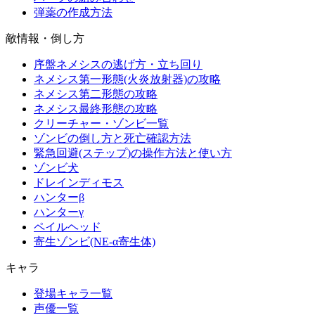
弾薬の作成方法
敵情報・倒し方
序盤ネメシスの逃げ方・立ち回り
ネメシス第一形態(火炎放射器)の攻略
ネメシス第二形態の攻略
ネメシス最終形態の攻略
クリーチャー・ゾンビ一覧
ゾンビの倒し方と死亡確認方法
緊急回避(ステップ)の操作方法と使い方
ゾンビ犬
ドレインディモス
ハンターβ
ハンターγ
ペイルヘッド
寄生ゾンビ(NE-α寄生体)
キャラ
登場キャラ一覧
声優一覧