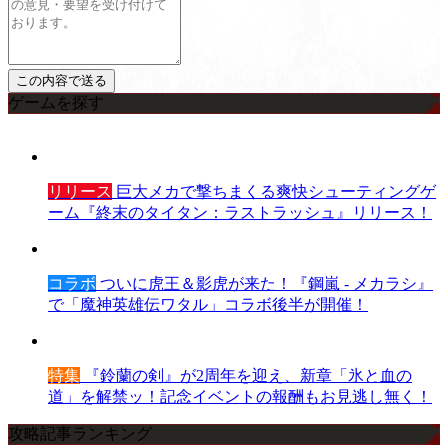
ゲームを探す
リリース
巨大メカで撃ちまくる爽快シューティングゲ
ーム『終末のタイタン：ラストラッシュ』リリース！
コラボ
ついに虎王＆影虎が来た！『鋼嵐 - メカラシ』
で「魔神英雄伝ワタル」コラボ後半が開催！
特集
『鈴蘭の剣』が2周年を迎え、新章「氷と血の
道」を解禁ッ！記念イベントの報酬もお見逃し無く！
攻略記事ランキング