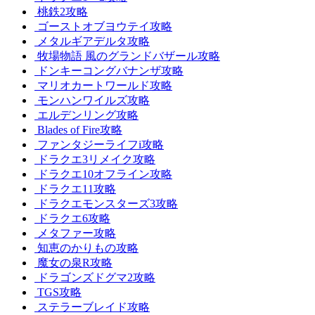
桃鉄2攻略
ゴーストオブヨウテイ攻略
メタルギアデルタ攻略
牧場物語 風のグランドバザール攻略
ドンキーコングバナンザ攻略
マリオカートワールド攻略
モンハンワイルズ攻略
エルデンリング攻略
Blades of Fire攻略
ファンタジーライフi攻略
ドラクエ3リメイク攻略
ドラクエ10オフライン攻略
ドラクエ11攻略
ドラクエモンスターズ3攻略
ドラクエ6攻略
メタファー攻略
知恵のかりもの攻略
魔女の泉R攻略
ドラゴンズドグマ2攻略
TGS攻略
ステラーブレイド攻略