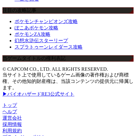
注目の攻略記事
ポケモンチャンピオンズ攻略
ぽこあポケモン攻略
ポケモンZA攻略
幻想水滸伝スターリープ
スプラトゥーンレイダース攻略
当ゲームタイトルの権利表記
© CAPCOM CO., LTD. ALL RIGHTS RESERVED.
当サイト上で使用しているゲーム画像の著作権および商標
権、その他知的財産権は、当該コンテンツの提供元に帰属し
ます。
▶バイオハザードRE3公式サイト
トップ
ヘルプ
運営会社
採用情報
利用規約