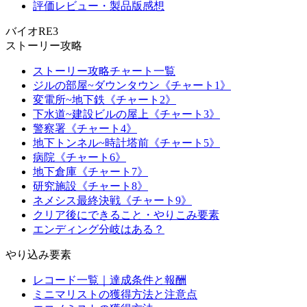
評価レビュー・製品版感想
バイオRE3
ストーリー攻略
ストーリー攻略チャート一覧
ジルの部屋~ダウンタウン《チャート1》
変電所~地下鉄《チャート2》
下水道~建設ビルの屋上《チャート3》
警察署《チャート4》
地下トンネル~時計塔前《チャート5》
病院《チャート6》
地下倉庫《チャート7》
研究施設《チャート8》
ネメシス最終決戦《チャート9》
クリア後にできること・やりこみ要素
エンディング分岐はある？
やり込み要素
レコード一覧｜達成条件と報酬
ミニマリストの獲得方法と注意点