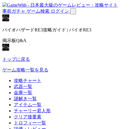
事前ガチャ
ゲーム検索
ログイン
バイオハザードRE3攻略ガイド | バイオRE3
掲示板Q&A
トップに戻る
ゲーム攻略一覧を見る
攻略チャート
武器一覧
金庫一覧
謎解き一覧
アイテム一覧
チャーリー君人形
クリア後要素
トロフィー一覧
評価・レビュー