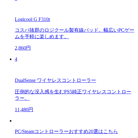
Logicool G F310r
コスパ抜群のロジクール製有線パッド。幅広いPCゲー
ムを手軽に楽しめます。
2,860円
4
DualSense ワイヤレスコントローラー
圧倒的な没入感を生むPS5純正ワイヤレスコントロー
ラー。
11,480円
PC/Steamコントローラーおすすめ20選はこちら