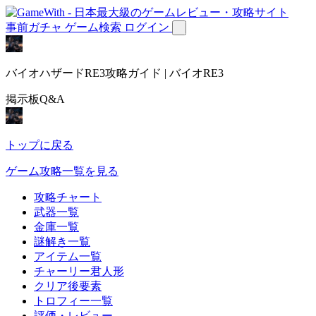
事前ガチャ
ゲーム検索
ログイン
バイオハザードRE3攻略ガイド | バイオRE3
掲示板Q&A
トップに戻る
ゲーム攻略一覧を見る
攻略チャート
武器一覧
金庫一覧
謎解き一覧
アイテム一覧
チャーリー君人形
クリア後要素
トロフィー一覧
評価・レビュー