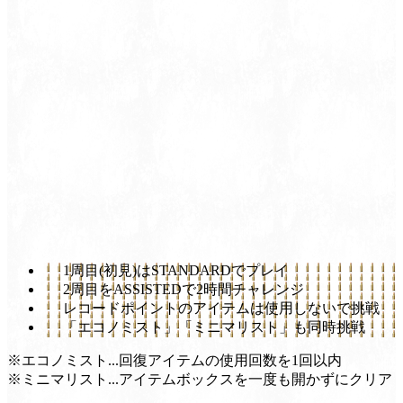
1周目(初見)はSTANDARDでプレイ
2周目をASSISTEDで2時間チャレンジ
レコードポイントのアイテムは使用しないで挑戦
「エコノミスト」「ミニマリスト」も同時挑戦
※エコノミスト...回復アイテムの使用回数を1回以内
※ミニマリスト...アイテムボックスを一度も開かずにクリア