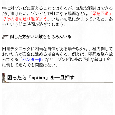
特に対ゾンビに言えることではあるが、無駄な戦闘はできる
だけ避けたい。ゾンビと1対1になる場面などは
「緊急回避」
でその場を通り過ぎよう
。いちいち敵にかまっていると、あ
っという間に時間が過ぎてしまう。
倒した方がいい敵ももちろんいる
回避テクニックに相当な自信がある場合以外は、極力倒して
おいた方が安全に進める場合もある。例えば、即死攻撃を放
ってくる「
ハンターβ
」など、ゾンビ以外の厄介な敵は丁寧
に倒して進んでも問題はない。
困ったら「option」を一旦押す