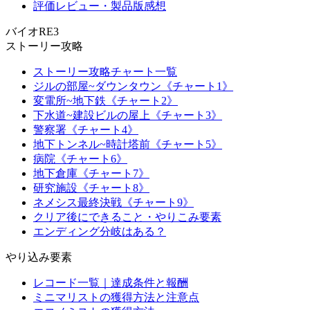
評価レビュー・製品版感想
バイオRE3
ストーリー攻略
ストーリー攻略チャート一覧
ジルの部屋~ダウンタウン《チャート1》
変電所~地下鉄《チャート2》
下水道~建設ビルの屋上《チャート3》
警察署《チャート4》
地下トンネル~時計塔前《チャート5》
病院《チャート6》
地下倉庫《チャート7》
研究施設《チャート8》
ネメシス最終決戦《チャート9》
クリア後にできること・やりこみ要素
エンディング分岐はある？
やり込み要素
レコード一覧｜達成条件と報酬
ミニマリストの獲得方法と注意点