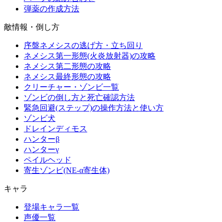
弾薬の作成方法
敵情報・倒し方
序盤ネメシスの逃げ方・立ち回り
ネメシス第一形態(火炎放射器)の攻略
ネメシス第二形態の攻略
ネメシス最終形態の攻略
クリーチャー・ゾンビ一覧
ゾンビの倒し方と死亡確認方法
緊急回避(ステップ)の操作方法と使い方
ゾンビ犬
ドレインディモス
ハンターβ
ハンターγ
ペイルヘッド
寄生ゾンビ(NE-α寄生体)
キャラ
登場キャラ一覧
声優一覧