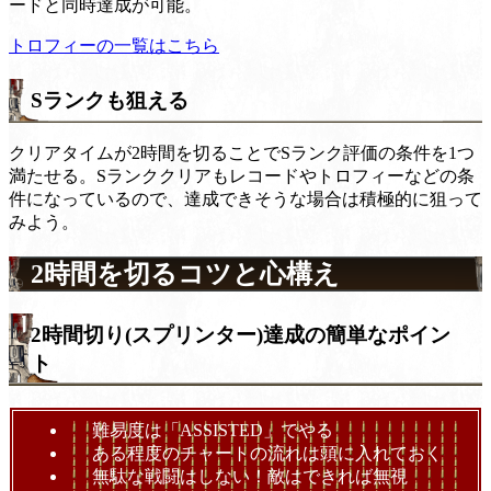
ードと同時達成が可能。
トロフィーの一覧はこちら
Sランクも狙える
クリアタイムが2時間を切ることでSランク評価の条件を1つ
満たせる。Sランククリアもレコードやトロフィーなどの条
件になっているので、達成できそうな場合は積極的に狙って
みよう。
2時間を切るコツと心構え
2時間切り(スプリンター)達成の簡単なポイン
ト
難易度は「ASSISTED」でやる
ある程度のチャートの流れは頭に入れておく
無駄な戦闘はしない！敵はできれば無視