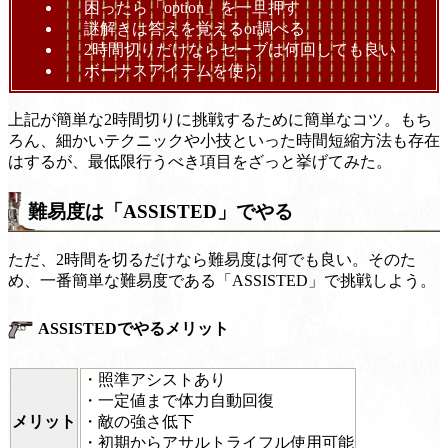
困ったら「option」を一旦押す
謎解きは答えを覚えるor調べる
2時間切りだけならセーブは何回しても良い
ボーナスアイテムを使う
上記が簡単な2時間切りに挑戦するために簡単なコツ。もち
ろん、細かいテクニックや小技といった時間短縮方法も存在
はするが、最低限行うべき項目をざっと挙げてみた。
難易度は「ASSISTED」でやる
ただ、2時間を切るだけなら難易度は何でも良い。そのた
め、一番簡単な難易度である「ASSISTED」で挑戦しよう。
ASSISTEDでやるメリット
・照準アシストあり
・一定値まで体力自動回復
メリット
・敵の強さ低下
・初期からアサルトライフル使用可能