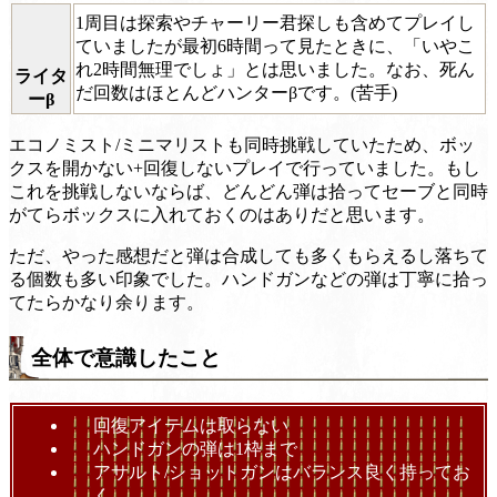
1周目は探索やチャーリー君探しも含めてプレイし
ていましたが最初6時間って見たときに、「いやこ
れ2時間無理でしょ」とは思いました。なお、死ん
ライタ
だ回数はほとんどハンターβです。(苦手)
ーβ
エコノミスト/ミニマリストも同時挑戦していたため、ボッ
クスを開かない+回復しないプレイで行っていました。もし
これを挑戦しないならば、どんどん弾は拾ってセーブと同時
がてらボックスに入れておくのはありだと思います。
ただ、やった感想だと弾は合成しても多くもらえるし落ちて
る個数も多い印象でした。ハンドガンなどの弾は丁寧に拾っ
てたらかなり余ります。
全体で意識したこと
回復アイテムは取らない
ハンドガンの弾は1枠まで
アサルト/ショットガンはバランス良く持ってお
く