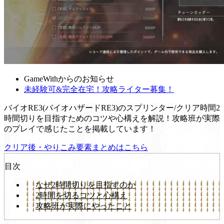
GameWithからのお知らせ
未経験可&完全在宅！攻略ライター募集！
バイオRE3(バイオハザードRE3)のスプリンター/クリア時間2
時間切りを目指すためのコツや心構えを解説！攻略班が実際
のプレイで感じたことを掲載しています！
クリア後・やりこみ要素まとめはこちら
目次
なぜ2時間切りを目指すのか
2時間を切るコツと心構え
攻略班が実際にやったこと