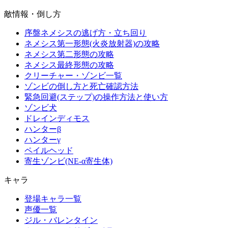
敵情報・倒し方
序盤ネメシスの逃げ方・立ち回り
ネメシス第一形態(火炎放射器)の攻略
ネメシス第二形態の攻略
ネメシス最終形態の攻略
クリーチャー・ゾンビ一覧
ゾンビの倒し方と死亡確認方法
緊急回避(ステップ)の操作方法と使い方
ゾンビ犬
ドレインディモス
ハンターβ
ハンターγ
ペイルヘッド
寄生ゾンビ(NE-α寄生体)
キャラ
登場キャラ一覧
声優一覧
ジル・バレンタイン