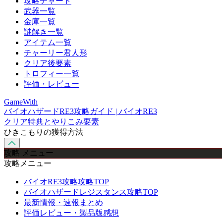
攻略チャート
武器一覧
金庫一覧
謎解き一覧
アイテム一覧
チャーリー君人形
クリア後要素
トロフィー一覧
評価・レビュー
GameWith
バイオハザードRE3攻略ガイド | バイオRE3
クリア特典とやりこみ要素
ひきこもりの獲得方法
攻略 メニュー
攻略メニュー
バイオRE3攻略攻略TOP
バイオハザードレジスタンス攻略TOP
最新情報・速報まとめ
評価レビュー・製品版感想