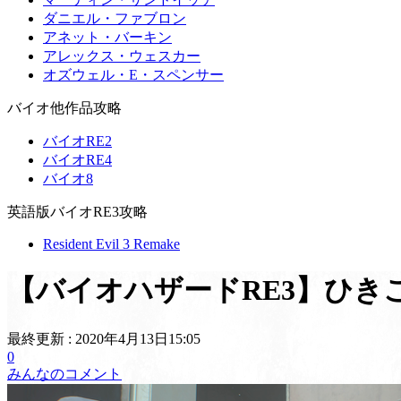
ダニエル・ファブロン
アネット・バーキン
アレックス・ウェスカー
オズウェル・E・スペンサー
バイオ他作品攻略
バイオRE2
バイオRE4
バイオ8
英語版バイオRE3攻略
Resident Evil 3 Remake
【バイオハザードRE3】ひき
最終更新 :
2020年4月13日15:05
0
みんなのコメント