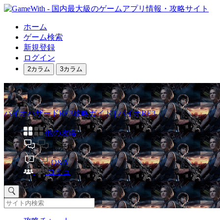
ホーム
ゲーム検索
新規登録
ログイン
2カラム
3カラム
バイオハザードRE3攻略ガイド | バイオRE3
他の攻略
掲示板
Q&A
コミュ