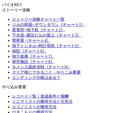
バイオRE3
ストーリー攻略
ストーリー攻略チャート一覧
ジルの部屋~ダウンタウン《チャート1》
変電所~地下鉄《チャート2》
下水道~建設ビルの屋上《チャート3》
警察署《チャート4》
地下トンネル~時計塔前《チャート5》
病院《チャート6》
地下倉庫《チャート7》
研究施設《チャート8》
ネメシス最終決戦《チャート9》
クリア後にできること・やりこみ要素
エンディング分岐はある？
やり込み要素
レコード一覧｜達成条件と報酬
ミニマリストの獲得方法と注意点
エコノミストの獲得方法
ひきこもりの獲得方法