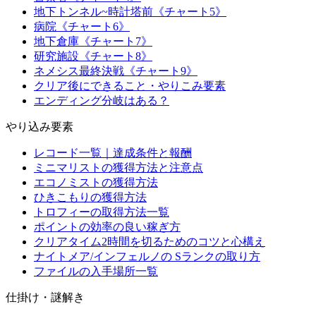
地下トンネル~時計塔前《チャート5》
病院《チャート6》
地下倉庫《チャート7》
研究施設《チャート8》
ネメシス最終決戦《チャート9》
クリア後にできること・やりこみ要素
エンディング分岐はある？
やり込み要素
レコード一覧｜達成条件と報酬
ミニマリストの獲得方法と注意点
エコノミストの獲得方法
ひきこもりの獲得方法
トロフィーの取得方法一覧
ポイントの効率の良い稼ぎ方
クリアタイム2時間を切るためのコツと心構え
ナイトメア/インフェルノの Sランクの取り方
ファイルの入手場所一覧
仕掛け・謎解き