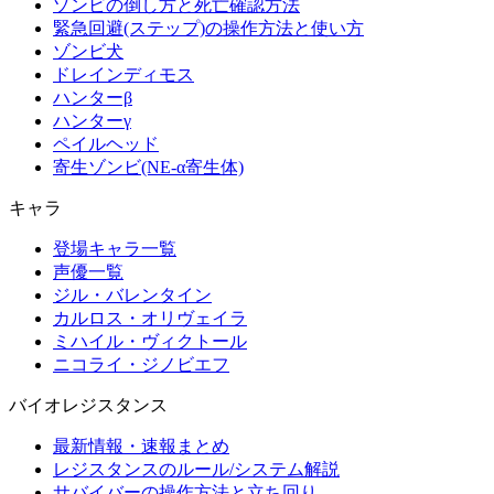
ゾンビの倒し方と死亡確認方法
緊急回避(ステップ)の操作方法と使い方
ゾンビ犬
ドレインディモス
ハンターβ
ハンターγ
ペイルヘッド
寄生ゾンビ(NE-α寄生体)
キャラ
登場キャラ一覧
声優一覧
ジル・バレンタイン
カルロス・オリヴェイラ
ミハイル・ヴィクトール
ニコライ・ジノビエフ
バイオレジスタンス
最新情報・速報まとめ
レジスタンスのルール/システム解説
サバイバーの操作方法と立ち回り