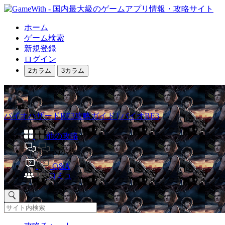
ホーム
ゲーム検索
新規登録
ログイン
2カラム
3カラム
バイオハザードRE3攻略ガイド | バイオRE3
他の攻略
掲示板
Q&A
コミュ