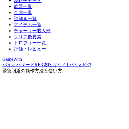
攻略チャート
武器一覧
金庫一覧
謎解き一覧
アイテム一覧
チャーリー君人形
クリア後要素
トロフィー一覧
評価・レビュー
GameWith
バイオハザードRE3攻略ガイド | バイオRE3
緊急回避の操作方法と使い方