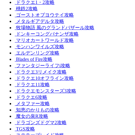
ドラクエ1・2攻略
桃鉄2攻略
ゴーストオブヨウテイ攻略
メタルギアデルタ攻略
牧場物語 風のグランドバザール攻略
ドンキーコングバナンザ攻略
マリオカートワールド攻略
モンハンワイルズ攻略
エルデンリング攻略
Blades of Fire攻略
ファンタジーライフi攻略
ドラクエ3リメイク攻略
ドラクエ10オフライン攻略
ドラクエ11攻略
ドラクエモンスターズ3攻略
ドラクエ6攻略
メタファー攻略
知恵のかりもの攻略
魔女の泉R攻略
ドラゴンズドグマ2攻略
TGS攻略