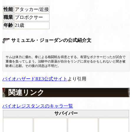
性能
アタッカー/近接
職業
プロボクサー
年齢
21歳
サミュエル・ジョーダンの公式紹介文
サムは体力に優れ、拳による格闘戦を得意とする。有望なボクサーだったが試合で
重傷を負ってしまう。治験中の新薬が自分をリングに戻せるかもしれないと聞き被
験者に志願。その後の消息は不明だ。
バイオハザードRE3公式サイト
より引用
関連リンク
バイオレジスタンスのキャラ一覧
サバイバー