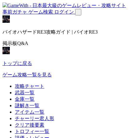
事前ガチャ
ゲーム検索
ログイン
バイオハザードRE3攻略ガイド | バイオRE3
掲示板Q&A
トップに戻る
ゲーム攻略一覧を見る
攻略チャート
武器一覧
金庫一覧
謎解き一覧
アイテム一覧
チャーリー君人形
クリア後要素
トロフィー一覧
評価・レビュー