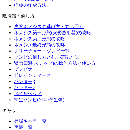
弾薬の作成方法
敵情報・倒し方
序盤ネメシスの逃げ方・立ち回り
ネメシス第一形態(火炎放射器)の攻略
ネメシス第二形態の攻略
ネメシス最終形態の攻略
クリーチャー・ゾンビ一覧
ゾンビの倒し方と死亡確認方法
緊急回避(ステップ)の操作方法と使い方
ゾンビ犬
ドレインディモス
ハンターβ
ハンターγ
ペイルヘッド
寄生ゾンビ(NE-α寄生体)
キャラ
登場キャラ一覧
声優一覧