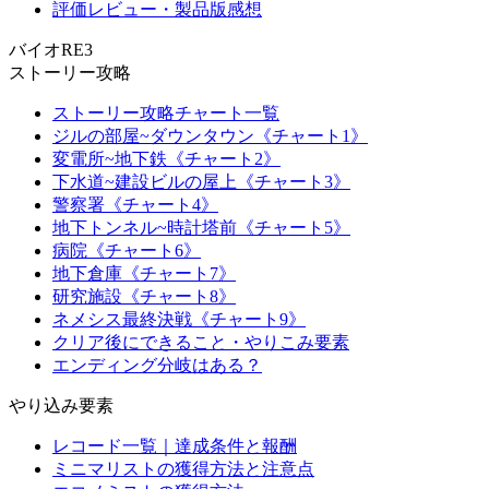
評価レビュー・製品版感想
バイオRE3
ストーリー攻略
ストーリー攻略チャート一覧
ジルの部屋~ダウンタウン《チャート1》
変電所~地下鉄《チャート2》
下水道~建設ビルの屋上《チャート3》
警察署《チャート4》
地下トンネル~時計塔前《チャート5》
病院《チャート6》
地下倉庫《チャート7》
研究施設《チャート8》
ネメシス最終決戦《チャート9》
クリア後にできること・やりこみ要素
エンディング分岐はある？
やり込み要素
レコード一覧｜達成条件と報酬
ミニマリストの獲得方法と注意点