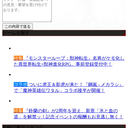
ゲームを探す
特集
『モンスターループ：獣神転生』名将がケモ化し
た異世界転生×獣神進化RPG。事前登録受付中！
コラボ
ついに虎王＆影虎が来た！『鋼嵐 - メカラシ』
で「魔神英雄伝ワタル」コラボ後半が開催！
特集
『鈴蘭の剣』が2周年を迎え、新章「氷と血の
道」を解禁ッ！記念イベントの報酬もお見逃し無く！
攻略記事ランキング