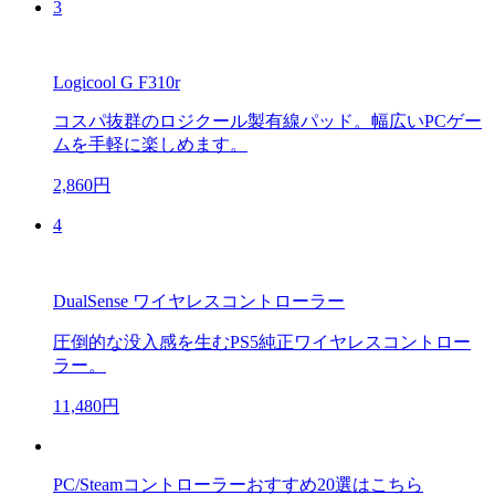
3
Logicool G F310r
コスパ抜群のロジクール製有線パッド。幅広いPCゲー
ムを手軽に楽しめます。
2,860円
4
DualSense ワイヤレスコントローラー
圧倒的な没入感を生むPS5純正ワイヤレスコントロー
ラー。
11,480円
PC/Steamコントローラーおすすめ20選はこちら