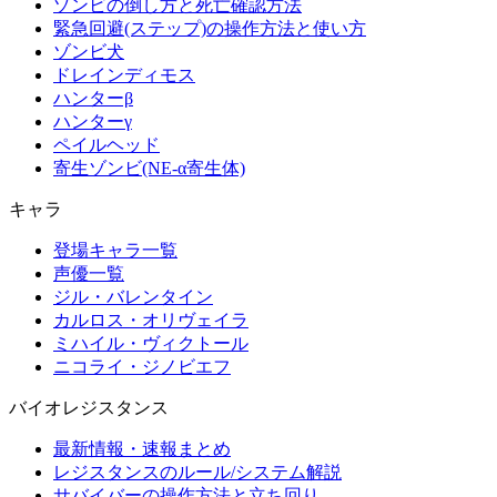
ゾンビの倒し方と死亡確認方法
緊急回避(ステップ)の操作方法と使い方
ゾンビ犬
ドレインディモス
ハンターβ
ハンターγ
ペイルヘッド
寄生ゾンビ(NE-α寄生体)
キャラ
登場キャラ一覧
声優一覧
ジル・バレンタイン
カルロス・オリヴェイラ
ミハイル・ヴィクトール
ニコライ・ジノビエフ
バイオレジスタンス
最新情報・速報まとめ
レジスタンスのルール/システム解説
サバイバーの操作方法と立ち回り