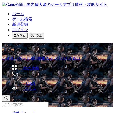
ホーム
ゲーム検索
新規登録
ログイン
2カラム
3カラム
バイオハザードRE3攻略ガイド | バイオRE3
他の攻略
掲示板
Q&A
コミュ