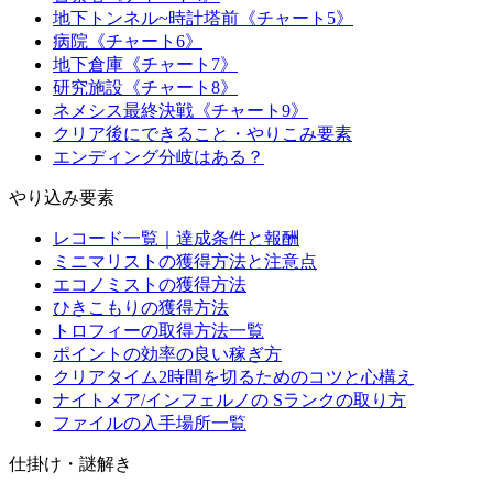
地下トンネル~時計塔前《チャート5》
病院《チャート6》
地下倉庫《チャート7》
研究施設《チャート8》
ネメシス最終決戦《チャート9》
クリア後にできること・やりこみ要素
エンディング分岐はある？
やり込み要素
レコード一覧｜達成条件と報酬
ミニマリストの獲得方法と注意点
エコノミストの獲得方法
ひきこもりの獲得方法
トロフィーの取得方法一覧
ポイントの効率の良い稼ぎ方
クリアタイム2時間を切るためのコツと心構え
ナイトメア/インフェルノの Sランクの取り方
ファイルの入手場所一覧
仕掛け・謎解き