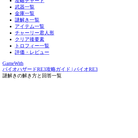
攻略チャート
武器一覧
金庫一覧
謎解き一覧
アイテム一覧
チャーリー君人形
クリア後要素
トロフィー一覧
評価・レビュー
GameWith
バイオハザードRE3攻略ガイド | バイオRE3
謎解きの解き方と回答一覧