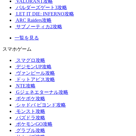
VALORANT攻略
バルダーズゲート3攻略
LET IT DIE: INFERNO攻略
ARC Raiders攻略
サブノーティカ2攻略
一覧を見る
スマホゲーム
スマグロ攻略
デジモンUP攻略
ヴァンピール攻略
ドットアビス攻略
NTE攻略
Gジェネエターナル攻略
ポケポケ攻略
シャドバ ビヨンド攻略
モンスト攻略
パズドラ攻略
ポケモンGO攻略
グラブル攻略