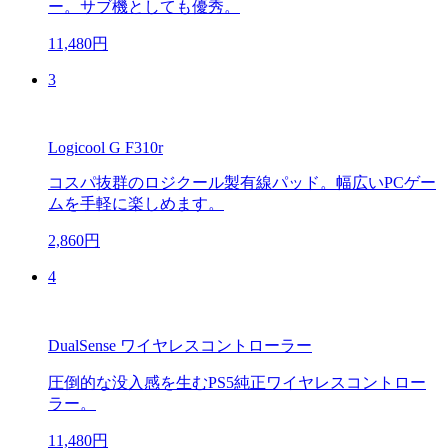
ー。サブ機としても優秀。
11,480円
3
Logicool G F310r
コスパ抜群のロジクール製有線パッド。幅広いPCゲー
ムを手軽に楽しめます。
2,860円
4
DualSense ワイヤレスコントローラー
圧倒的な没入感を生むPS5純正ワイヤレスコントロー
ラー。
11,480円