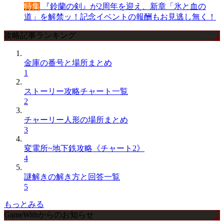
特集
『鈴蘭の剣』が2周年を迎え、新章「氷と血の
道」を解禁ッ！記念イベントの報酬もお見逃し無く！
攻略記事ランキング
金庫の番号と場所まとめ
1
ストーリー攻略チャート一覧
2
チャーリー人形の場所まとめ
3
変電所~地下鉄攻略《チャート2》
4
謎解きの解き方と回答一覧
5
もっとみる
GameWithからのお知らせ