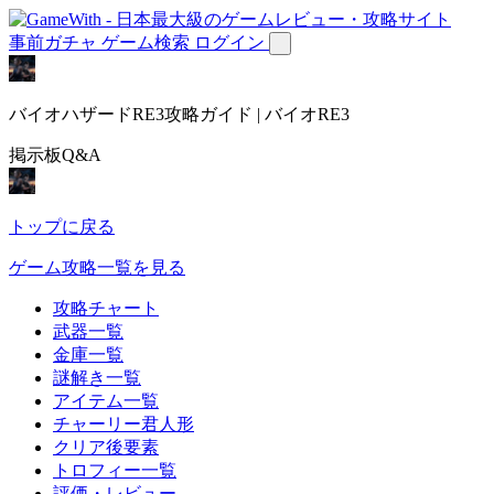
事前ガチャ
ゲーム検索
ログイン
バイオハザードRE3攻略ガイド | バイオRE3
掲示板Q&A
トップに戻る
ゲーム攻略一覧を見る
攻略チャート
武器一覧
金庫一覧
謎解き一覧
アイテム一覧
チャーリー君人形
クリア後要素
トロフィー一覧
評価・レビュー