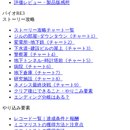
評価レビュー・製品版感想
バイオRE3
ストーリー攻略
ストーリー攻略チャート一覧
ジルの部屋~ダウンタウン《チャート1》
変電所~地下鉄《チャート2》
下水道~建設ビルの屋上《チャート3》
警察署《チャート4》
地下トンネル~時計塔前《チャート5》
病院《チャート6》
地下倉庫《チャート7》
研究施設《チャート8》
ネメシス最終決戦《チャート9》
クリア後にできること・やりこみ要素
エンディング分岐はある？
やり込み要素
レコード一覧｜達成条件と報酬
ミニマリストの獲得方法と注意点