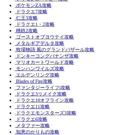
ポケモンZA攻略
ドラクエ7攻略
仁王3攻略
ドラクエ1・2攻略
桃鉄2攻略
ゴーストオブヨウテイ攻略
メタルギアデルタ攻略
牧場物語 風のグランドバザール攻略
ドンキーコングバナンザ攻略
マリオカートワールド攻略
モンハンワイルズ攻略
エルデンリング攻略
Blades of Fire攻略
ファンタジーライフi攻略
ドラクエ3リメイク攻略
ドラクエ10オフライン攻略
ドラクエ11攻略
ドラクエモンスターズ3攻略
ドラクエ6攻略
メタファー攻略
知恵のかりもの攻略