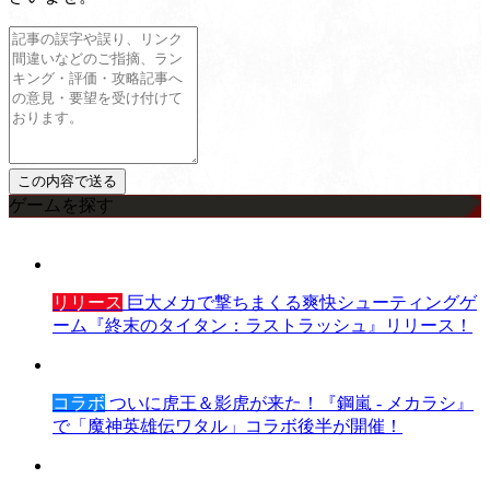
ゲームを探す
リリース
巨大メカで撃ちまくる爽快シューティングゲ
ーム『終末のタイタン：ラストラッシュ』リリース！
コラボ
ついに虎王＆影虎が来た！『鋼嵐 - メカラシ』
で「魔神英雄伝ワタル」コラボ後半が開催！