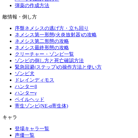
弾薬の作成方法
敵情報・倒し方
序盤ネメシスの逃げ方・立ち回り
ネメシス第一形態(火炎放射器)の攻略
ネメシス第二形態の攻略
ネメシス最終形態の攻略
クリーチャー・ゾンビ一覧
ゾンビの倒し方と死亡確認方法
緊急回避(ステップ)の操作方法と使い方
ゾンビ犬
ドレインディモス
ハンターβ
ハンターγ
ペイルヘッド
寄生ゾンビ(NE-α寄生体)
キャラ
登場キャラ一覧
声優一覧