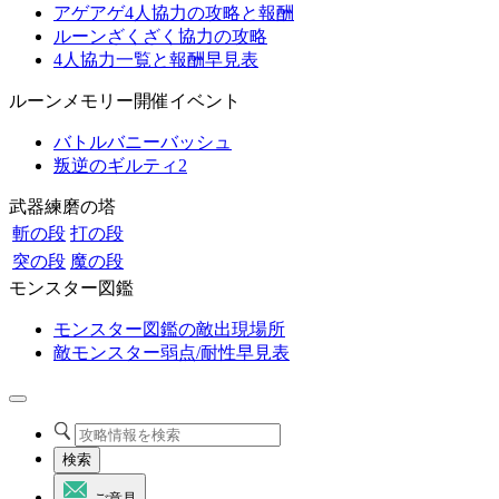
アゲアゲ4人協力の攻略と報酬
ルーンざくざく協力の攻略
4人協力一覧と報酬早見表
ルーンメモリー開催イベント
バトルバニーバッシュ
叛逆のギルティ2
武器練磨の塔
斬の段
打の段
突の段
魔の段
モンスター図鑑
モンスター図鑑の敵出現場所
敵モンスター弱点/耐性早見表
検索
ご意見