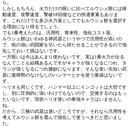
ら。
しかしもちろん、火力だけの呪いに比べてルウシェ餅には移
動速度、攻撃速度、撃破SP回復などの快適要素もありま
す。これだけでも多少火力落としてでもルウシェ餅を選択す
る理由になり得るでしょう。
でも1番考えたのは、汎用性、将来性、強化コスト面。
ルウシェ餅はいわゆる神武器というやつで汎用性が高いの
で、他の強い武闘家を引いたら持たせることができるので強
化しておいて損はないです。
一方呪いは今はあんまり使わないです。実は1番火力が出る
なんてことも結構あるんですがキャラが強くなるにつれ、タ
ウンが強くなるにつれ微妙になります。そんな老い先短い武
器に復帰勢のなけなしのハンマーとかを使う価値はないで
す。
ヘリオも同じくです。ハンマー以上にインゴットは大切です
し、別に圧倒的に強いわけでもないので、交換するのはもっ
たいないです。現状ヘリオ使いの拳強キャラはいませんし
ね。
だから、三種の武器は迷いどころですが、それなら汎用性を
考えてルウシェ餅を選んで強化して使うべきだと思いまし
た。