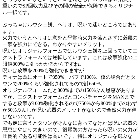
重いのでSP回収力及びその間の安全が保障できるオリジナ
ル一択です。
ぶっちゃけルウシェ餅、ヘリオ、呪いで迷いどころではあり
ます。
火力でいうとヘリオは意外と平常時火力を落とさずに必殺の
一撃を強力にできる。わかりやすいメリット。
呪いはオリジナルフォームではルウシェ餅を上回っていてエ
クストラフォームでは逆転しています。これは攻撃強化の上
限値800%に引っかかるからですね。
呪いは攻撃を200%も強化できますが
ティナは既にオートで350%、バフで100%、僕の場合だとタ
ウンで200%くらい強化されてるので計650%。
オリジナルフォームだと800%までの150%ぶん恩恵がありま
すが、エクストラフォームだとコンボチャージをMAXまで
すると攻撃が100%強化されるので750%から800%までのわず
か50%ぶんしか呪い武器のメリットがないので全然火力が伸
びないのです。
でも逆に言うとタウンがそんなに育ってなければ呪い武器の
恩恵はやはり大きいので、復帰勢の方だったら呪いの火力が
圧倒的である可能性は高いです、特にオリジナルを選ぶな