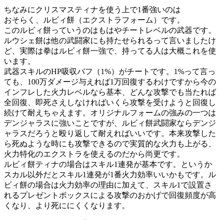
ちなみにクリスマスティナを使う上で1番強いのは
おそらく、ルビィ餅（エクストラフォーム）です。
このルビィ餅っていうのはもはやチートレベルの武器です。
ルウシェ餅は他の武闘家にも持たせられるって言いましたけ
ど、実際は拳はルビィ餅一強で、持ってる人は大概これを使
います。
武器スキルのHP吸収バフ（1%）がチートです。1%って言っ
ても、100万ダメージ与えれば1万回復するわけですから今の
インフレした火力レベルなら基本、どんな攻撃でも当たれば
全回復、即死さえしなければいくら攻撃を受けようと回復し
続けて耐えちゃえます。オリジナルフォームの強みの一つは
デンジャラスに強いことですが、ルビィ餅武闘家ならデンジ
ャラスだろうと殴り返して耐えればいいです。本来攻撃した
ら死ぬような時にも攻撃できるので実質的な火力も上がる、
火力特化のエクストラを使えるのだから尚更です。
ルビィ餅ティナの場合はスキル1連発が基本です。というか
スカル以外だとスキル1連発が1番火力効率いいかもです。ル
ビィ餅の場合は火力効率の理由に加えて、スキル1で設置さ
れるプレゼントボックスによる攻撃のおかげで回復頻度が高
くなり、より死ににくくなります。