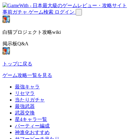
事前ガチャ
ゲーム検索
ログイン
白猫プロジェクト攻略wiki
掲示板Q&A
トップに戻る
ゲーム攻略一覧を見る
最強キャラ
リセマラ
当たりガチャ
最強武器
武器交換
星4キャラ一覧
パーティー編成
神進化おすすめ
サマービーチ当たり