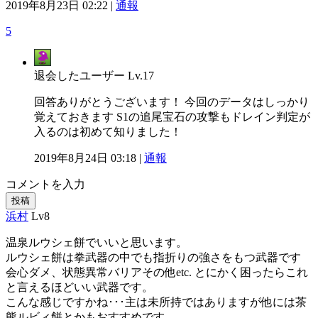
2019年8月23日 02:22 |
通報
5
退会したユーザー
Lv.17
回答ありがとうございます！ 今回のデータはしっかり
覚えておきます S1の追尾宝石の攻撃もドレイン判定が
入るのは初めて知りました！
2019年8月24日 03:18 |
通報
コメントを入力
投稿
浜村
Lv8
温泉ルウシェ餅でいいと思います。
ルウシェ餅は拳武器の中でも指折りの強さをもつ武器です
会心ダメ、状態異常バリアその他etc. とにかく困ったらこれ
と言えるほどいい武器です。
こんな感じですかね･･･主は未所持ではありますが他には茶
熊ルビィ餅とかもおすすめです。