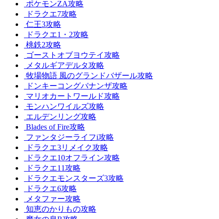
ポケモンZA攻略
ドラクエ7攻略
仁王3攻略
ドラクエ1・2攻略
桃鉄2攻略
ゴーストオブヨウテイ攻略
メタルギアデルタ攻略
牧場物語 風のグランドバザール攻略
ドンキーコングバナンザ攻略
マリオカートワールド攻略
モンハンワイルズ攻略
エルデンリング攻略
Blades of Fire攻略
ファンタジーライフi攻略
ドラクエ3リメイク攻略
ドラクエ10オフライン攻略
ドラクエ11攻略
ドラクエモンスターズ3攻略
ドラクエ6攻略
メタファー攻略
知恵のかりもの攻略