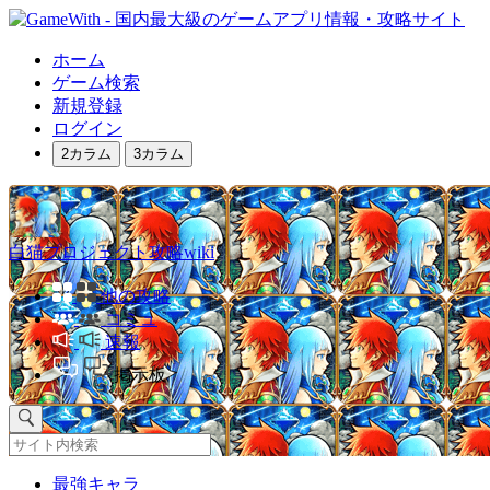
ホーム
ゲーム検索
新規登録
ログイン
2カラム
3カラム
白猫プロジェクト攻略wiki
他の攻略
コミュ
速報
掲示板
最強キャラ