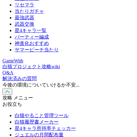
リセマラ
当たりガチャ
最強武器
武器交換
星4キャラ一覧
パーティー編成
神進化おすすめ
サマービーチ当たり
GameWith
白猫プロジェクト攻略wiki
Q&A
解決済みの質問
今後の環境についていけるか不安...
攻略 メニュー
お役立ち
白猫やること管理ツール
白猫履歴書メーカー
星4キャラ所持率チェッカー
ジュエルの月間配布量