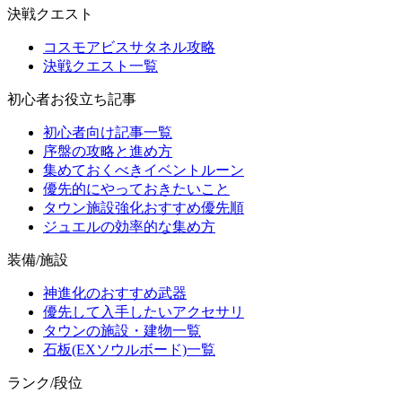
決戦クエスト
コスモアビスサタネル攻略
決戦クエスト一覧
初心者お役立ち記事
初心者向け記事一覧
序盤の攻略と進め方
集めておくべきイベントルーン
優先的にやっておきたいこと
タウン施設強化おすすめ優先順
ジュエルの効率的な集め方
装備/施設
神進化のおすすめ武器
優先して入手したいアクセサリ
タウンの施設・建物一覧
石板(EXソウルボード)一覧
ランク/段位