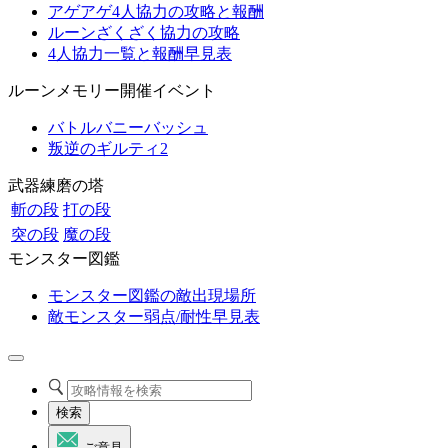
アゲアゲ4人協力の攻略と報酬
ルーンざくざく協力の攻略
4人協力一覧と報酬早見表
ルーンメモリー開催イベント
バトルバニーバッシュ
叛逆のギルティ2
武器練磨の塔
斬の段
打の段
突の段
魔の段
モンスター図鑑
モンスター図鑑の敵出現場所
敵モンスター弱点/耐性早見表
検索
ご意見