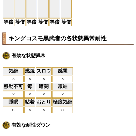
等倍
等倍
等倍
等倍
等倍
等倍
キングコスモ黒武者の各状態異常耐性
有効な状態異常
気絶
燃焼
スロウ
感電
×
×
×
×
移動不可
毒
暗闇
凍結
×
×
×
×
睡眠
粘着
おとり
極度気絶
○
×
×
○
有効な耐性ダウン