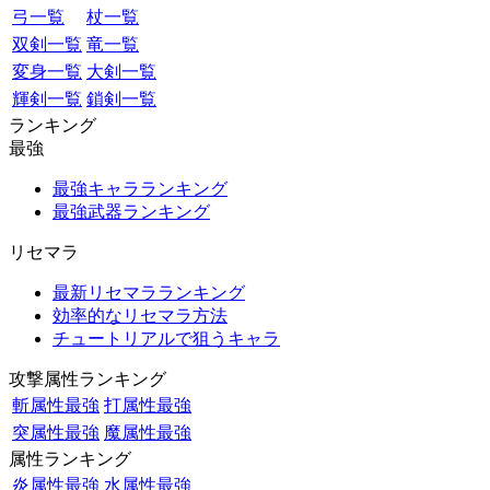
弓一覧
杖一覧
双剣一覧
竜一覧
変身一覧
大剣一覧
輝剣一覧
鎖剣一覧
ランキング
最強
最強キャラランキング
最強武器ランキング
リセマラ
最新リセマラランキング
効率的なリセマラ方法
チュートリアルで狙うキャラ
攻撃属性ランキング
斬属性最強
打属性最強
突属性最強
魔属性最強
属性ランキング
炎属性最強
水属性最強