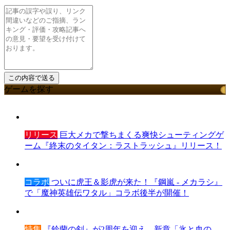
ゲームを探す
リリース
巨大メカで撃ちまくる爽快シューティングゲ
ーム『終末のタイタン：ラストラッシュ』リリース！
コラボ
ついに虎王＆影虎が来た！『鋼嵐 - メカラシ』
で「魔神英雄伝ワタル」コラボ後半が開催！
特集
『鈴蘭の剣』が2周年を迎え、新章「氷と血の