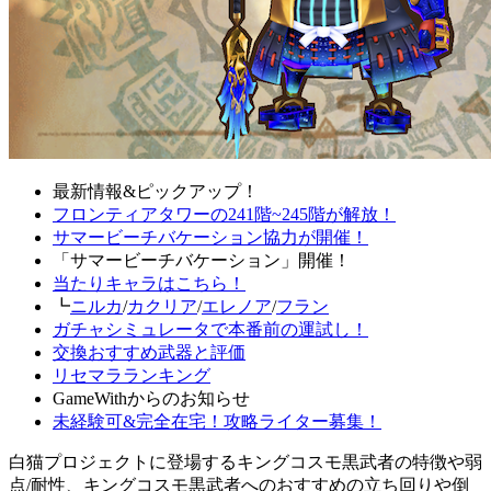
最新情報&ピックアップ！
フロンティアタワーの241階~245階が解放！
サマービーチバケーション協力が開催！
「サマービーチバケーション」開催！
当たりキャラはこちら！
┗
ニルカ
/
カクリア
/
エレノア
/
フラン
ガチャシミュレータで本番前の運試し！
交換おすすめ武器と評価
リセマラランキング
GameWithからのお知らせ
未経験可&完全在宅！攻略ライター募集！
白猫プロジェクトに登場するキングコスモ黒武者の特徴や弱
点/耐性、キングコスモ黒武者へのおすすめの立ち回りや倒