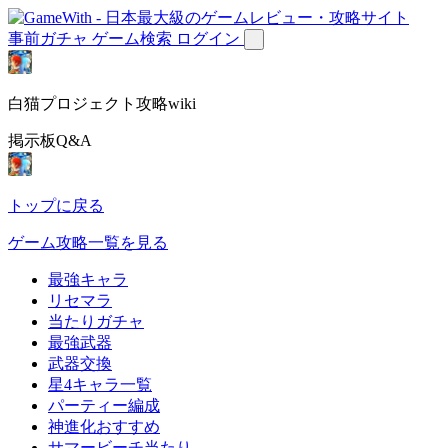
事前ガチャ
ゲーム検索
ログイン
白猫プロジェクト攻略wiki
掲示板Q&A
トップに戻る
ゲーム攻略一覧を見る
最強キャラ
リセマラ
当たりガチャ
最強武器
武器交換
星4キャラ一覧
パーティー編成
神進化おすすめ
サマービーチ当たり