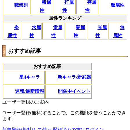
斬属
打属
突属
職業別
魔属性
性
性
性
属性ランキング
闇属
炎
水属
雷属
光属
無
性
属性
性
性
性
属性
おすすめ記事
おすすめ記事
星4キャラ
新キャラ/新武器
速報/最新情報
開催中イベント
ユーザー登録のご案内
ユーザー登録(無料)することで、この機能を使うことができ
ます。
新規登録(無料)して使う
登録済みの方はログイン