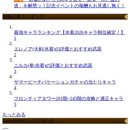
道」を解禁ッ！記念イベントの報酬もお見逃し無く！
攻略記事ランキング
最強キャラランキング【水着2026キャラ順位確定！】
1
エレノア(大剣/水着)の評価とおすすめ武器
2
ニルカ(拳/水着)の評価とおすすめ武器
3
サマービーチバケーションガチャの当たりキャラ
4
フロンティアタワー201階~245階の攻略と適正キャラ
5
もっとみる
GameWithからのお知らせ