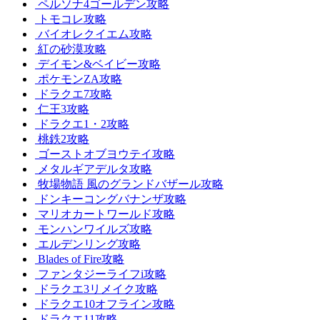
ペルソナ4ゴールデン攻略
トモコレ攻略
バイオレクイエム攻略
紅の砂漠攻略
デイモン&ベイビー攻略
ポケモンZA攻略
ドラクエ7攻略
仁王3攻略
ドラクエ1・2攻略
桃鉄2攻略
ゴーストオブヨウテイ攻略
メタルギアデルタ攻略
牧場物語 風のグランドバザール攻略
ドンキーコングバナンザ攻略
マリオカートワールド攻略
モンハンワイルズ攻略
エルデンリング攻略
Blades of Fire攻略
ファンタジーライフi攻略
ドラクエ3リメイク攻略
ドラクエ10オフライン攻略
ドラクエ11攻略