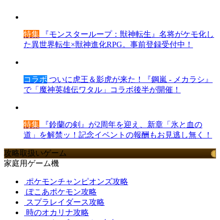
特集
『モンスターループ：獣神転生』名将がケモ化し
た異世界転生×獣神進化RPG。事前登録受付中！
コラボ
ついに虎王＆影虎が来た！『鋼嵐 - メカラシ』
で「魔神英雄伝ワタル」コラボ後半が開催！
特集
『鈴蘭の剣』が2周年を迎え、新章「氷と血の
道」を解禁ッ！記念イベントの報酬もお見逃し無く！
攻略取扱いゲーム
家庭用ゲーム機
ポケモンチャンピオンズ攻略
ぽこあポケモン攻略
スプラレイダース攻略
時のオカリナ攻略