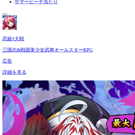
サマービーチ当たり
恋姫†大戦
三国志&戦国美少女武将オールスターRPG
広告
詳細を見る