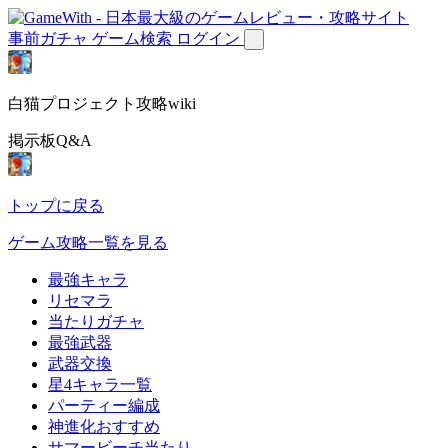
事前ガチャ
ゲーム検索
ログイン
白猫プロジェクト攻略wiki
掲示板Q&A
トップに戻る
ゲーム攻略一覧を見る
最強キャラ
リセマラ
当たりガチャ
最強武器
武器交換
星4キャラ一覧
パーティー編成
神進化おすすめ
サマービーチ当たり