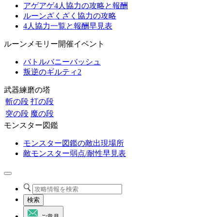
アゲアゲ4人協力の攻略と報酬
ルーンざくざく協力の攻略
4人協力一覧と報酬早見表
ルーンメモリー開催イベント
バトルバニーバッシュ
叛逆のギルティ2
武器練磨の塔
斬の段
打の段
突の段
魔の段
モンスター図鑑
モンスター図鑑の敵出現場所
敵モンスター弱点/耐性早見表
検索
ご意見