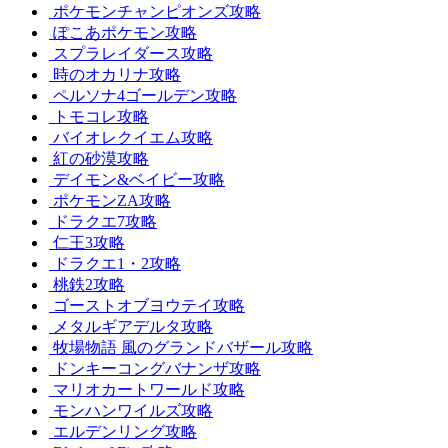
ポケモンチャンピオンズ攻略
ぽこあポケモン攻略
スプラレイダース攻略
時のオカリナ攻略
ペルソナ4ゴールデン攻略
トモコレ攻略
バイオレクイエム攻略
紅の砂漠攻略
デイモン&ベイビー攻略
ポケモンZA攻略
ドラクエ7攻略
仁王3攻略
ドラクエ1・2攻略
桃鉄2攻略
ゴーストオブヨウテイ攻略
メタルギアデルタ攻略
牧場物語 風のグランドバザール攻略
ドンキーコングバナンザ攻略
マリオカートワールド攻略
モンハンワイルズ攻略
エルデンリング攻略