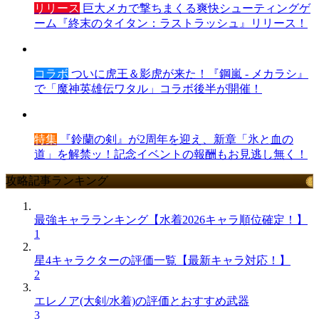
リリース
巨大メカで撃ちまくる爽快シューティングゲ
ーム『終末のタイタン：ラストラッシュ』リリース！
コラボ
ついに虎王＆影虎が来た！『鋼嵐 - メカラシ』
で「魔神英雄伝ワタル」コラボ後半が開催！
特集
『鈴蘭の剣』が2周年を迎え、新章「氷と血の
道」を解禁ッ！記念イベントの報酬もお見逃し無く！
攻略記事ランキング
最強キャラランキング【水着2026キャラ順位確定！】
1
星4キャラクターの評価一覧【最新キャラ対応！】
2
エレノア(大剣/水着)の評価とおすすめ武器
3