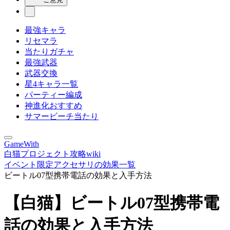
最強キャラ
リセマラ
当たりガチャ
最強武器
武器交換
星4キャラ一覧
パーティー編成
神進化おすすめ
サマービーチ当たり
GameWith
白猫プロジェクト攻略wiki
イベント限定アクセサリの効果一覧
ビートル07型携帯電話の効果と入手方法
【白猫】ビートル07型携帯電
話の効果と入手方法