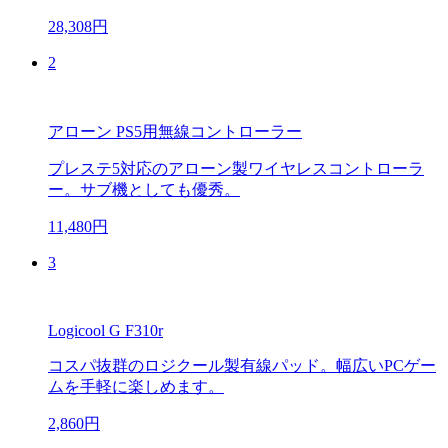
28,308円
2
アローン PS5用無線コントローラー
プレステ5対応のアローン製ワイヤレスコントローラ
ー。サブ機としても優秀。
11,480円
3
Logicool G F310r
コスパ抜群のロジクール製有線パッド。幅広いPCゲー
ムを手軽に楽しめます。
2,860円