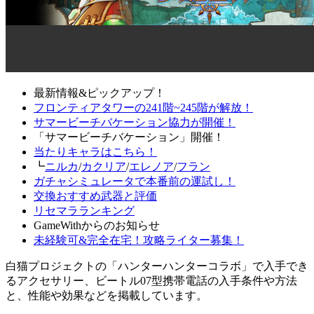
最新情報&ピックアップ！
フロンティアタワーの241階~245階が解放！
サマービーチバケーション協力が開催！
「サマービーチバケーション」開催！
当たりキャラはこちら！
┗
ニルカ
/
カクリア
/
エレノア
/
フラン
ガチャシミュレータで本番前の運試し！
交換おすすめ武器と評価
リセマラランキング
GameWithからのお知らせ
未経験可&完全在宅！攻略ライター募集！
白猫プロジェクトの「ハンターハンターコラボ」で入手でき
るアクセサリー、ビートル07型携帯電話の入手条件や方法
と、性能や効果などを掲載しています。