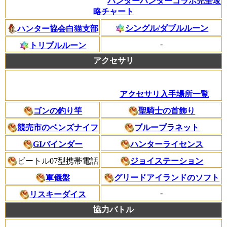
ハンターハンターコラボ完全攻
略チャート
シングル/ダブルルーン
ハンター協会白猫支部
-
トリプルルーン
アクセサリ
アクセサリ入手場所一覧
ゴンの釣り竿
聖騎士の首飾り
競売市のベンズナイフ
ブループラネット
GIバインダー
ハンターライセンス
ビートル07型携帯電話
ジョイステーション
軍儀盤
グリードアイランドのソフト
-
リスキーダイス
協力バトル