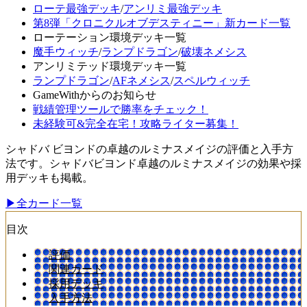
ローテ最強デッキ
/
アンリミ最強デッキ
第8弾「クロニクルオブデスティニー」新カード一覧
ローテーション環境デッキ一覧
魔手ウィッチ
/
ランプドラゴン
/
破壊ネメシス
アンリミテッド環境デッキ一覧
ランプドラゴン
/
AFネメシス
/
スペルウィッチ
GameWithからのお知らせ
戦績管理ツールで勝率をチェック！
未経験可&完全在宅！攻略ライター募集！
シャドバ ビヨンドの卓越のルミナスメイジの評価と入手方
法です。シャドバビヨンド卓越のルミナスメイジの効果や採
用デッキも掲載。
▶全カード一覧
目次
評価
関連カード
採用デッキ
入手方法