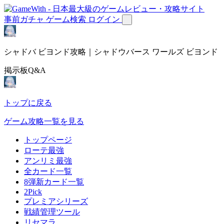
事前ガチャ
ゲーム検索
ログイン
シャドバ ビヨンド攻略｜シャドウバース ワールズ ビヨンド
掲示板Q&A
トップに戻る
ゲーム攻略一覧を見る
トップページ
ローテ最強
アンリミ最強
全カード一覧
8弾新カード一覧
2Pick
プレミアシリーズ
戦績管理ツール
リセマラ