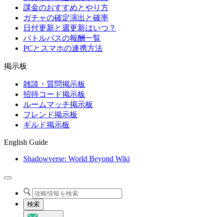
課金のおすすめとやり方
ガチャの確定演出と確率
日付更新と週更新はいつ？
バトルパスの報酬一覧
PCとスマホの連携方法
掲示板
雑談・質問掲示板
招待コード掲示板
ルームマッチ掲示板
フレンド掲示板
ギルド掲示板
English Guide
Shadowverse: World Beyond Wiki
検索