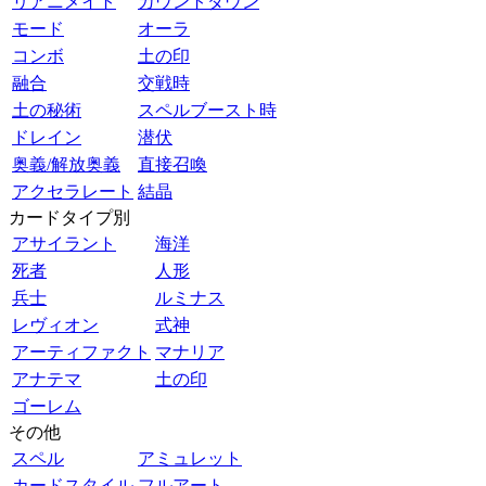
リアニメイト
カウントダウン
モード
オーラ
コンボ
土の印
融合
交戦時
土の秘術
スペルブースト時
ドレイン
潜伏
奥義/解放奥義
直接召喚
アクセラレート
結晶
カードタイプ別
アサイラント
海洋
死者
人形
兵士
ルミナス
レヴィオン
式神
アーティファクト
マナリア
アナテマ
土の印
ゴーレム
その他
スペル
アミュレット
カードスタイル
フルアート