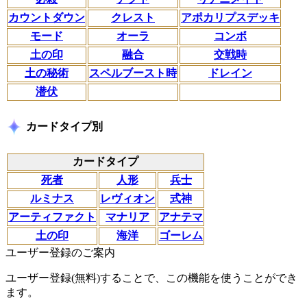
カウントダウン
クレスト
アポカリプスデッキ
モード
オーラ
コンボ
土の印
融合
交戦時
土の秘術
スペルブースト時
ドレイン
潜伏
カードタイプ別
カードタイプ
死者
人形
兵士
ルミナス
レヴィオン
式神
アーティファクト
マナリア
アナテマ
土の印
海洋
ゴーレム
ユーザー登録のご案内
ユーザー登録(無料)することで、この機能を使うことができ
ます。