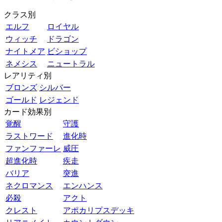
クラス別
エルフ
ロイヤル
ウィッチ
ドラゴン
ナイトメア
ビショップ
ネメシス
ニュートラル
レアリティ別
ブロンズ
シルバー
ゴールド
レジェンド
カード効果別
覚醒
守護
ラストワード
進化時
ファンファーレ
威圧
超進化時
疾走
バリア
突進
ネクロマンス
エンハンス
必殺
アクト
クレスト
アポカリプスデッキ