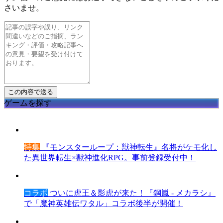
さいませ。
ゲームを探す
特集
『モンスターループ：獣神転生』名将がケモ化し
た異世界転生×獣神進化RPG。事前登録受付中！
コラボ
ついに虎王＆影虎が来た！『鋼嵐 - メカラシ』
で「魔神英雄伝ワタル」コラボ後半が開催！