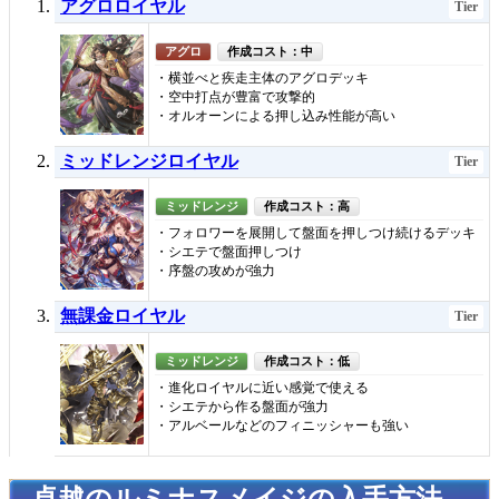
アグロロイヤル
Tier
アグロ
作成コスト：中
・横並べと疾走主体のアグロデッキ
・空中打点が豊富で攻撃的
・オルオーンによる押し込み性能が高い
ミッドレンジロイヤル
Tier
ミッドレンジ
作成コスト：高
・フォロワーを展開して盤面を押しつけ続けるデッキ
・シエテで盤面押しつけ
・序盤の攻めが強力
無課金ロイヤル
Tier
ミッドレンジ
作成コスト：低
・進化ロイヤルに近い感覚で使える
・シエテから作る盤面が強力
・アルベールなどのフィニッシャーも強い