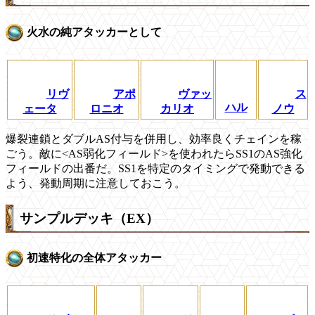
火水の純アタッカーとして
リヴ
アポ
ヴァッ
ス
ハル
ェータ
ロニオ
カリオ
ノウ
爆裂連鎖とダブルAS付与を併用し、効率良くチェインを稼
ごう。敵に
<
AS弱化フィールド>を使われたらSS1のAS強化
フィールドの出番だ。SS1を特定のタイミングで発動できる
よう、発動周期に注意しておこう。
サンプルデッキ（EX）
初速特化の全体アタッカー