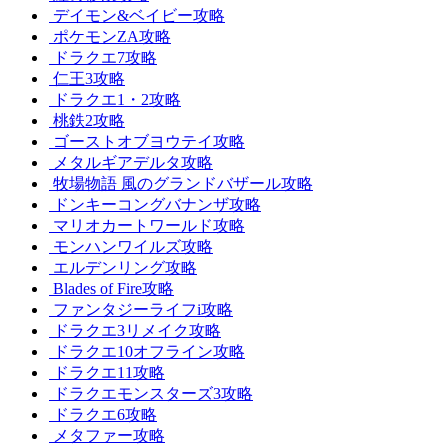
デイモン&ベイビー攻略
ポケモンZA攻略
ドラクエ7攻略
仁王3攻略
ドラクエ1・2攻略
桃鉄2攻略
ゴーストオブヨウテイ攻略
メタルギアデルタ攻略
牧場物語 風のグランドバザール攻略
ドンキーコングバナンザ攻略
マリオカートワールド攻略
モンハンワイルズ攻略
エルデンリング攻略
Blades of Fire攻略
ファンタジーライフi攻略
ドラクエ3リメイク攻略
ドラクエ10オフライン攻略
ドラクエ11攻略
ドラクエモンスターズ3攻略
ドラクエ6攻略
メタファー攻略