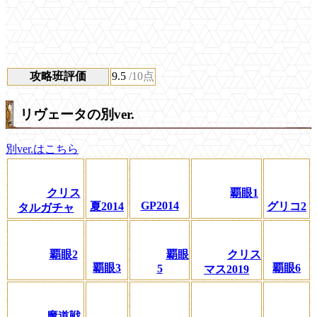
攻略班評価
9.5
/10点
リヴェータの別ver.
別ver.はこちら
クリス
覇眼1
GP2014
夏2014
グリコ2
タルガチャ
覇眼2
覇眼
クリス
覇眼3
覇眼6
5
マス2019
魔道戦