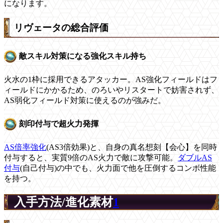
になります。
リヴェータの総合評価
敵スキル対策になる強化スキル持ち
火水の1枠に採用できるアタッカー。AS強化フィールドはフ
ィールドにかかるため、のろいやリスタートで妨害されず、
AS弱化フィールド対策に使えるのが強みだ。
刻印付与で超火力発揮
AS倍率強化
(AS3倍効果)と、自身の真名想刻【会心】を同時
付与すると、実質9倍のAS火力で敵に攻撃可能。
ダブルAS
付与
(自己付与)の中でも、火力面で他を圧倒するコンボ性能
を持つ。
入手方法/進化素材
1