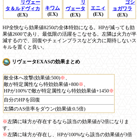
リヴェー
リ
ゴシ
キワム
エニィ
タ＆ルドヴィカ
ヴェータ
ョガワラ
(EX)
(EX)
(EX)
(EX)
(EX)
HP全快なら効果値8250の全体特効になる。HPが減っても効
果値2600であり、最低限の活躍をこなせる。左隣は火力が半
減するので、回復やチェインプラスなど火力に期待しないス
キルを置くと良い。
リヴェータEXASの効果まとめ
敵全体へ攻撃(効果値:500)
※
、
敵が特定属性なら特効効果値+800
※
、
HPが100%で敵が特定属性なら特効効果値+1450
※
自分のHPを回復
左隣のAS倍率をダウン(効果値:0.5倍)
※
左隣に味方が存在するなら該当の効果値が2倍になりま
す。
※
左隣に味方が存在し、HPが100%なら該当の効果値が3倍