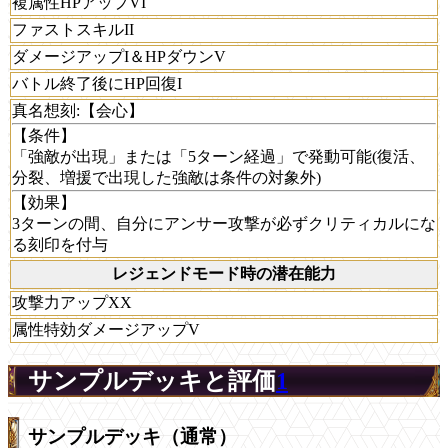
複属性HPアップVI
ファストスキルII
ダメージアップI＆HPダウンV
バトル終了後にHP回復I
真名想刻:【会心】
【条件】
「強敵が出現」または「5ターン経過」で発動可能(復活、
分裂、増援で出現した強敵は条件の対象外)
【効果】
3ターンの間、自分にアンサー攻撃が必ずクリティカルにな
る刻印を付与
レジェンドモード時の潜在能力
攻撃力アップXX
属性特効ダメージアップV
サンプルデッキと評価
1
サンプルデッキ（通常）