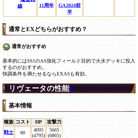
11周年
GA2024前
線
半
通常とEXどちらがおすすめ？
通常がおすすめ
基本的にはSS1のAS強化フィールド目的で火水デッキに投入
するのがおすすめ。
快調条件を満たせるならEXASも有効。
リヴェータの性能
1
基本情報
種族
コスト
HP
攻撃力
4095
5665
戦士
80
(4795)
(6865)