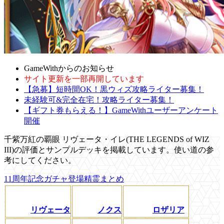
GameWithからのお知らせ
サイト更新を一部再開しています
【急募】短時間OK！黒ウィズ攻略ライター募集！
未経験可&完全在宅！攻略ライター募集！
【ギフト券もらえる！】GameWithユーザーアンケート
開催
千紫万紅の覇眼 リヴェータ・イレ(THE LEGENDS of WIZ
III)の評価とサンプルデッキを掲載しています。使い道の参
考にしてください。
11周年記念ガチャ登場精霊まとめ
リヴェータ
ノクス
ロザリア