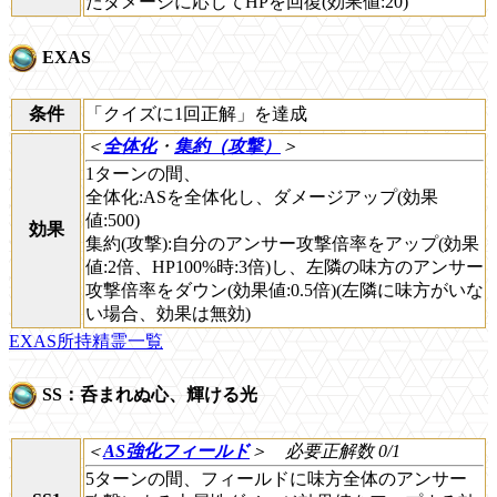
たダメージに応じてHPを回復(効果値:20)
EXAS
条件
「クイズに1回正解」を達成
＜
全体化
・
集約（攻撃）
＞
1ターンの間、
全体化:ASを全体化し、ダメージアップ(効果
値:500)
効果
集約(攻撃):自分のアンサー攻撃倍率をアップ(効果
値:2倍、HP100%時:3倍)し、左隣の味方のアンサー
攻撃倍率をダウン(効果値:0.5倍)(左隣に味方がいな
い場合、効果は無効)
EXAS所持精霊一覧
SS：呑まれぬ心、輝ける光
＜
AS強化フィールド
＞
必要正解数 0/1
5ターンの間、フィールドに味方全体のアンサー