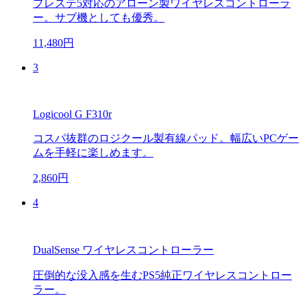
プレステ5対応のアローン製ワイヤレスコントローラ
ー。サブ機としても優秀。
11,480円
3
Logicool G F310r
コスパ抜群のロジクール製有線パッド。幅広いPCゲー
ムを手軽に楽しめます。
2,860円
4
DualSense ワイヤレスコントローラー
圧倒的な没入感を生むPS5純正ワイヤレスコントロー
ラー。