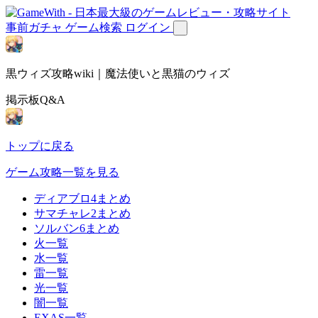
事前ガチャ
ゲーム検索
ログイン
黒ウィズ攻略wiki｜魔法使いと黒猫のウィズ
掲示板Q&A
トップに戻る
ゲーム攻略一覧を見る
ディアブロ4まとめ
サマチャレ2まとめ
ソルバン6まとめ
火一覧
水一覧
雷一覧
光一覧
闇一覧
EXAS一覧