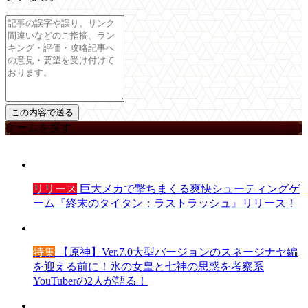
ゲームを探す
リリース
巨大メカで撃ちまくる爽快シューティングゲ
ーム『終末のタイタン：ラストラッシュ』リリース！
特集
【原神】Ver.7.0大型バージョンのスネージナヤ編
を迎える前に！氷の女皇と七神の思惑を考察系
YouTuberの2人が語る！