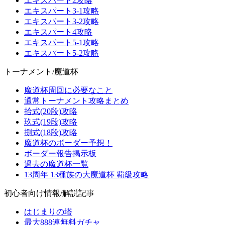
エキスパート2攻略
エキスパート3-1攻略
エキスパート3-2攻略
エキスパート4攻略
エキスパート5-1攻略
エキスパート5-2攻略
トーナメント/魔道杯
魔道杯周回に必要なこと
通常トーナメント攻略まとめ
拾式(20段)攻略
玖式(19段)攻略
捌式(18段)攻略
魔道杯のボーダー予想！
ボーダー報告掲示板
過去の魔道杯一覧
13周年 13種族の大魔道杯 覇級攻略
初心者向け情報/解説記事
はじまりの塔
最大888連無料ガチャ