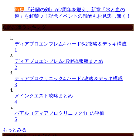
特集
『鈴蘭の剣』が2周年を迎え、新章「氷と血の
道」を解禁ッ！記念イベントの報酬もお見逃し無く！
攻略記事ランキング
ディアブロエンブレム4 ハード6-2攻略＆デッキ構成
1
ディアブロエンブレム4攻略&報酬まとめ
2
ディアブロクリニック4 ハード7攻略＆デッキ構成
3
メインクエスト攻略まとめ
4
バアル（ディアブロクリニック4）の評価
5
もっとみる