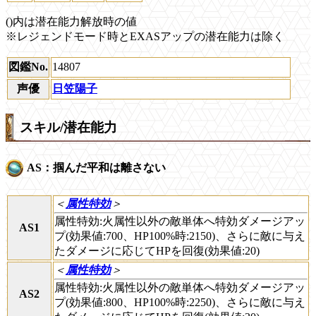
()内は潜在能力解放時の値
※レジェンドモード時とEXASアップの潜在能力は除く
図鑑No.
14807
声優
日笠陽子
スキル/潜在能力
AS：掴んだ平和は離さない
＜
属性特効
＞
属性特効:火属性以外の敵単体へ特効ダメージアッ
AS1
プ(効果値:700、HP100%時:2150)、さらに敵に与え
たダメージに応じてHPを回復(効果値:20)
＜
属性特効
＞
属性特効:火属性以外の敵単体へ特効ダメージアッ
AS2
プ(効果値:800、HP100%時:2250)、さらに敵に与え