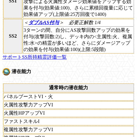
SS1
攻撃による火属性ダメージ効果値をアップする効
果を付与(効果値:100)、さらに累積回復量に応じて
効果値アップ(上限値:25万回復で1400)
＜
ダブルAS付与
＞
必要正解数 1/4
3ターンの間、自分にAS攻撃回数アップの効果を
SS2
付与(攻撃回数:2)し、デッキ内の<主属性:火、複属
性:水>の精霊が多いほど、さらにダメージアップ
の効果を付与(効果値:100)(上限:5段階)
サポートSS所持精霊評価一覧
潜在能力
通常時の潜在能力
パネルブーストVI・火
火属性攻撃力アップVI
火属性HPアップVI
ファストスキルI
複属性攻撃力アップVI