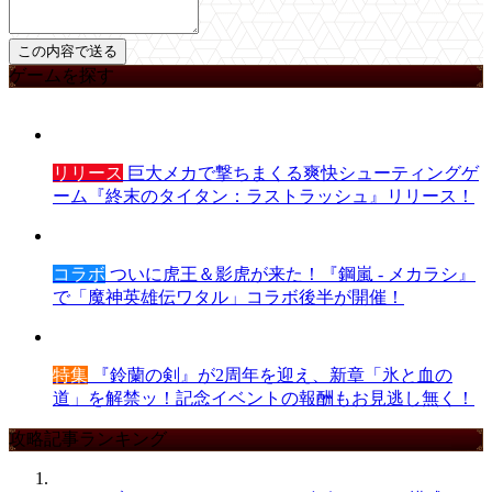
ゲームを探す
リリース
巨大メカで撃ちまくる爽快シューティングゲ
ーム『終末のタイタン：ラストラッシュ』リリース！
コラボ
ついに虎王＆影虎が来た！『鋼嵐 - メカラシ』
で「魔神英雄伝ワタル」コラボ後半が開催！
特集
『鈴蘭の剣』が2周年を迎え、新章「氷と血の
道」を解禁ッ！記念イベントの報酬もお見逃し無く！
攻略記事ランキング