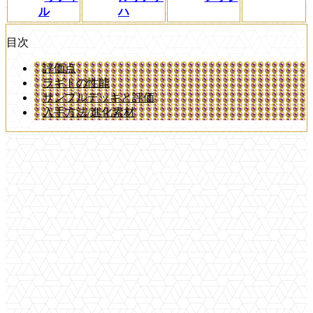
ル
ハ
目次
評価点
ラギトの性能
サンプルデッキと評価
入手方法/進化素材