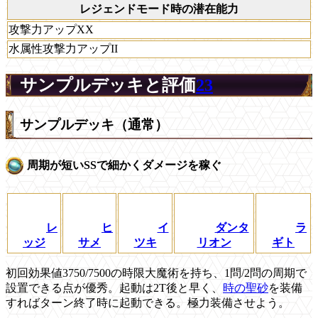
レジェンドモード時の潜在能力
攻撃力アップXX
水属性攻撃力アップII
サンプルデッキと評価
23
サンプルデッキ（通常）
周期が短いSSで細かくダメージを稼ぐ
レ
ヒ
イ
ダンタ
ラ
ッジ
サメ
ツキ
リオン
ギト
初回効果値3750/7500の時限大魔術を持ち、1問/2問の周期で
設置できる点が優秀。起動は2T後と早く、
時の聖砂
を装備
すればターン終了時に起動できる。極力装備させよう。