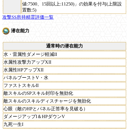
値:7500、15回以上:11250)」の効果を付与(上限設
置数:5)
攻撃SS所持精霊評価一覧
潜在能力
通常時の潜在能力
水・雷属性ダメージ軽減II
水属性攻撃力アップXII
水属性HPアップXII
パネルブーストV・水
ファストスキルII
敵スキルのSPスキル封印を無効化
敵スキルのスキルディスチャージを無効化
心眼（敵のHPとパネル正答率を見破る）
ダメージアップI＆HPダウンV
九死一生I