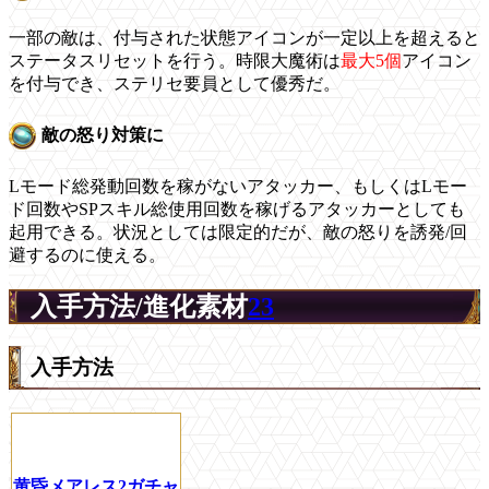
一部の敵は、付与された状態アイコンが一定以上を超えると
ステータスリセットを行う。時限大魔術は
最大5個
アイコン
を付与でき、ステリセ要員として優秀だ。
敵の怒り対策に
Lモード総発動回数を稼がないアタッカー、もしくはLモー
ド回数やSPスキル総使用回数を稼げるアタッカーとしても
起用できる。状況としては限定的だが、敵の怒りを誘発/回
避するのに使える。
入手方法/進化素材
23
入手方法
黄昏メアレス2ガチャ