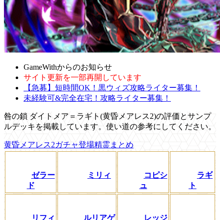
GameWithからのお知らせ
サイト更新を一部再開しています
【急募】短時間OK！黒ウィズ攻略ライター募集！
未経験可&完全在宅！攻略ライター募集！
咎の鎖 ダイトメア＝ラギト(黄昏メアレス2)の評価とサンプ
ルデッキを掲載しています。使い道の参考にしてください。
黄昏メアレス2ガチャ登場精霊まとめ
ゼラー
ミリィ
コピシ
ラギ
ド
ュ
ト
リフィ
ルリアゲ
レッジ