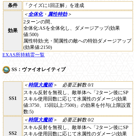
条件
「クイズに1回正解」を達成
＜
全体化
・
属性特効
＞
2ターンの間、
全体化:ASを全体化し、ダメージアップ(効果
効果
値:500)
属性特効:光・闇属性の敵への特効ダメージアップ
(効果値:2150)
EXAS所持精霊一覧
SS：ヴァイオレイティブ
＜
時限大魔術
＞
必要正解数 0/1
スキル反射を無視し、敵単体へ「2ターン後にSP
SS1
スキル使用回数に応じて水属性のダメージ(効果
値:3750、15回以上:7500)」の効果を付与(上限設置
数:5)
＜
時限大魔術
＞
必要正解数 0/2
スキル反射を無視し、敵単体へ「2ターン後にSP
SS2
スキル使用回数に応じて水属性のダメージ(効果