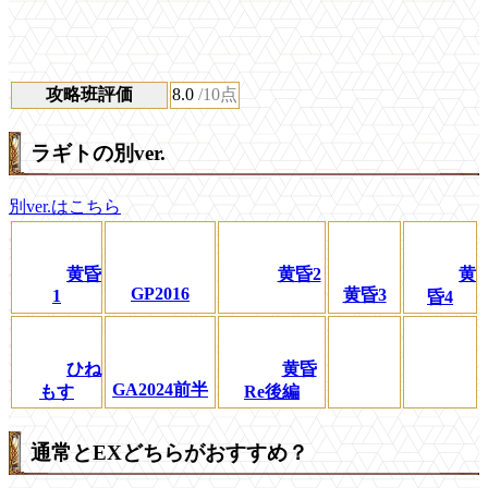
攻略班評価
8.0
/10点
ラギトの別ver.
別ver.はこちら
黄昏
黄昏2
黄
GP2016
黄昏3
1
昏4
ひね
黄昏
GA2024前半
もす
Re後編
通常とEXどちらがおすすめ？