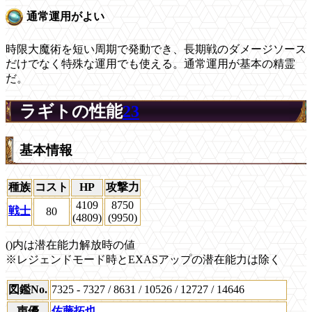
通常運用がよい
時限大魔術を短い周期で発動でき、長期戦のダメージソース
だけでなく特殊な運用でも使える。通常運用が基本の精霊
だ。
ラギトの性能
23
基本情報
種族
コスト
HP
攻撃力
4109
8750
戦士
80
(4809)
(9950)
()内は潜在能力解放時の値
※レジェンドモード時とEXASアップの潜在能力は除く
図鑑No.
7325 - 7327 / 8631 / 10526 / 12727 / 14646
声優
佐藤拓也