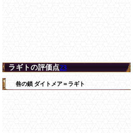
ラギトの評価点
23
咎の鎖 ダイトメア＝ラギト