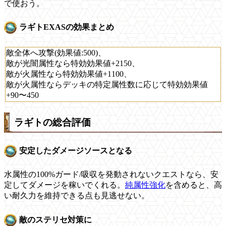
で使おう。
ラギトEXASの効果まとめ
敵全体へ攻撃(効果値:500)、
敵が光闇属性なら特効効果値+2150、
敵が火属性なら特効効果値+1100、
敵が火属性ならデッキの特定属性数に応じて特効効果値
+90〜450
ラギトの総合評価
安定したダメージソースとなる
水属性の100%ガード/吸収を発動されないクエストなら、安
定してダメージを稼いでくれる。
純属性強化
を含めると、高
い耐久力を維持できる点も見逃せない。
敵のステリセ対策に