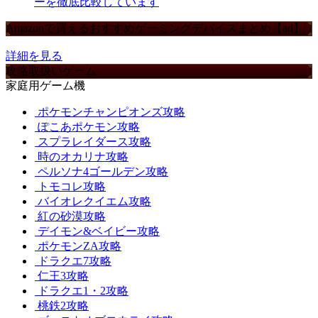
ーを徹底比較しています
Amazonで買えるおすすめゲーミングデバイスまとめ【ad】
詳細を見る
攻略取扱いゲーム
家庭用ゲーム機
ポケモンチャンピオンズ攻略
ぽこあポケモン攻略
スプラレイダース攻略
時のオカリナ攻略
ペルソナ4ゴールデン攻略
トモコレ攻略
バイオレクイエム攻略
紅の砂漠攻略
デイモン&ベイビー攻略
ポケモンZA攻略
ドラクエ7攻略
仁王3攻略
ドラクエ1・2攻略
桃鉄2攻略