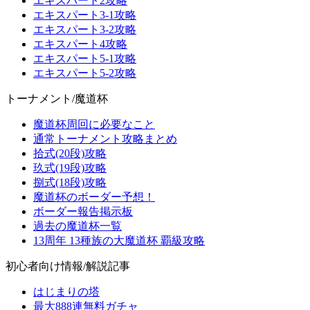
エキスパート2攻略
エキスパート3-1攻略
エキスパート3-2攻略
エキスパート4攻略
エキスパート5-1攻略
エキスパート5-2攻略
トーナメント/魔道杯
魔道杯周回に必要なこと
通常トーナメント攻略まとめ
拾式(20段)攻略
玖式(19段)攻略
捌式(18段)攻略
魔道杯のボーダー予想！
ボーダー報告掲示板
過去の魔道杯一覧
13周年 13種族の大魔道杯 覇級攻略
初心者向け情報/解説記事
はじまりの塔
最大888連無料ガチャ