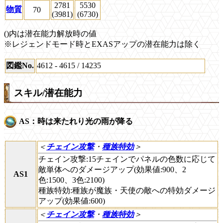
2781
5530
物質
70
(3981)
(6730)
()内は潜在能力解放時の値
※レジェンドモード時とEXASアップの潜在能力は除く
図鑑No.
4612 - 4615 / 14235
スキル/潜在能力
AS：時は来たれり光の雨が降る
＜
チェイン攻撃
・
種族特効
＞
チェイン攻撃:15チェインでパネルの色数に応じて
敵単体へのダメージアップ(効果値:900、2
AS1
色:1500、3色:2100)
種族特効:種族が魔族・天使の敵への特効ダメージ
アップ(効果値:600)
＜
チェイン攻撃
・
種族特効
＞