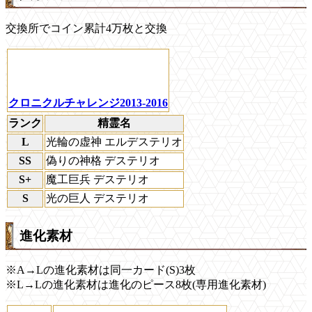
交換所でコイン累計4万枚と交換
クロニクルチャレンジ2013-2016
ランク
精霊名
L
光輪の虚神 エルデステリオ
SS
偽りの神格 デステリオ
S+
魔工巨兵 デステリオ
S
光の巨人 デステリオ
進化素材
※A→Lの進化素材は同一カード(S)3枚
※L→Lの進化素材は進化のピース8枚(専用進化素材)