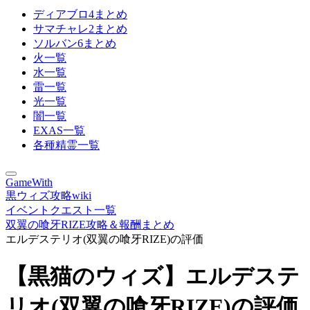
ディアブロ4まとめ
サマチャレ2まとめ
ソルバン6まとめ
火一覧
水一覧
雷一覧
光一覧
闇一覧
EXAS一覧
各種精霊一覧
GameWith
黒ウィズ攻略wiki
イベントクエスト一覧
双翼の喰牙RIZE攻略＆報酬まとめ
エルデステリオ(双翼の喰牙RIZE)の評価
【黒猫のウィズ】エルデステ
リオ(双翼の喰牙RIZE)の評価