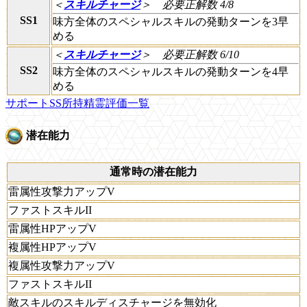
＜
スキルチャージ
＞
必要正解数 4/8
SS1
味方全体のスペシャルスキルの発動ターンを3早
める
＜
スキルチャージ
＞
必要正解数 6/10
SS2
味方全体のスペシャルスキルの発動ターンを4早
める
サポートSS所持精霊評価一覧
潜在能力
通常時の潜在能力
雷属性攻撃力アップV
ファストスキルII
雷属性HPアップV
複属性HPアップV
複属性攻撃力アップV
ファストスキルII
敵スキルのスキルディスチャージを無効化