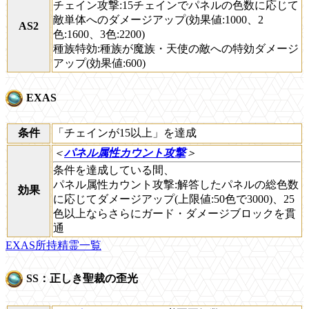
チェイン攻撃:15チェインでパネルの色数に応じて
敵単体へのダメージアップ(効果値:1000、2
AS2
色:1600、3色:2200)
種族特効:種族が魔族・天使の敵への特効ダメージ
アップ(効果値:600)
EXAS
条件
「チェインが15以上」を達成
＜
パネル属性カウント攻撃
＞
条件を達成している間、
パネル属性カウント攻撃:解答したパネルの総色数
効果
に応じてダメージアップ(上限値:50色で3000)、25
色以上ならさらにガード・ダメージブロックを貫
通
EXAS所持精霊一覧
SS：正しき聖裁の歪光