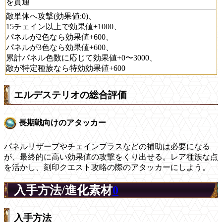
を貫通
敵単体へ攻撃(効果値:0)、
15チェイン以上で効果値+1000、
パネルが2色なら効果値+600、
パネルが3色なら効果値+600、
累計パネル色数に応じて効果値+0〜3000、
敵が特定種族なら特効効果値+600
エルデステリオの総合評価
長期戦向けのアタッカー
パネルリザーブやチェインプラスなどの補助は必要になる
が、最終的に高い効果値の攻撃をくり出せる。レア種族な点
を活かし、刻印クエスト攻略の際のアタッカーにしよう。
入手方法/進化素材
0
入手方法