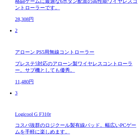
格闘ゲームに最適な6ボタン配置の高性能ワイヤレスコ
ントローラーです。
28,308円
2
アローン PS5用無線コントローラー
プレステ5対応のアローン製ワイヤレスコントローラ
ー。サブ機としても優秀。
11,480円
3
Logicool G F310r
コスパ抜群のロジクール製有線パッド。幅広いPCゲー
ムを手軽に楽しめます。