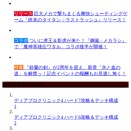
リリース
巨大メカで撃ちまくる爽快シューティングゲ
ーム『終末のタイタン：ラストラッシュ』リリース！
コラボ
ついに虎王＆影虎が来た！『鋼嵐 - メカラシ』
で「魔神英雄伝ワタル」コラボ後半が開催！
特集
『鈴蘭の剣』が2周年を迎え、新章「氷と血の
道」を解禁ッ！記念イベントの報酬もお見逃し無く！
攻略記事ランキング
ディアブロクリニック4 ハード7攻略＆デッキ構成
1
ディアブロクリニック4 ハード6攻略＆デッキ構成
2