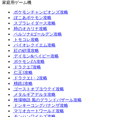
家庭用ゲーム機
ポケモンチャンピオンズ攻略
ぽこあポケモン攻略
スプラレイダース攻略
時のオカリナ攻略
ペルソナ4ゴールデン攻略
トモコレ攻略
バイオレクイエム攻略
紅の砂漠攻略
デイモン&ベイビー攻略
ポケモンZA攻略
ドラクエ7攻略
仁王3攻略
ドラクエ1・2攻略
桃鉄2攻略
ゴーストオブヨウテイ攻略
メタルギアデルタ攻略
牧場物語 風のグランドバザール攻略
ドンキーコングバナンザ攻略
マリオカートワールド攻略
モンハンワイルズ攻略