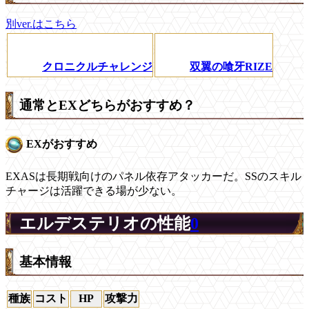
別ver.はこちら
クロニクルチャレンジ
双翼の喰牙RIZE
通常とEXどちらがおすすめ？
EXがおすすめ
EXASは長期戦向けのパネル依存アタッカーだ。SSのスキル
チャージは活躍できる場が少ない。
エルデステリオの性能
0
基本情報
種族
コスト
HP
攻撃力