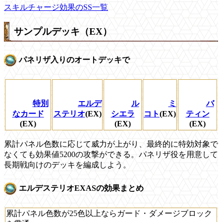
スキルチャージ効果のSS一覧
サンプルデッキ（EX）
パネリザ入りのオートデッキで
特別
エルデ
ル
ミ
バ
なカード
ステリオ
(EX)
シエラ
コト
(EX)
ティン
(EX)
(EX)
(EX)
累計パネル色数に応じて威力が上がり、最終的に特効対象で
なくても効果値5200の攻撃ができる。パネリザ役を用意して
長期戦向けのデッキを編成しよう。
エルデステリオEXASの効果まとめ
累計パネル色数が25色以上ならガード・ダメージブロック