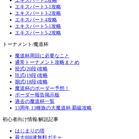
エキスパート2攻略
エキスパート3-1攻略
エキスパート3-2攻略
エキスパート4攻略
エキスパート5-1攻略
エキスパート5-2攻略
トーナメント/魔道杯
魔道杯周回に必要なこと
通常トーナメント攻略まとめ
拾式(20段)攻略
玖式(19段)攻略
捌式(18段)攻略
魔道杯のボーダー予想！
ボーダー報告掲示板
過去の魔道杯一覧
13周年 13種族の大魔道杯 覇級攻略
初心者向け情報/解説記事
はじまりの塔
最大888連無料ガチャ