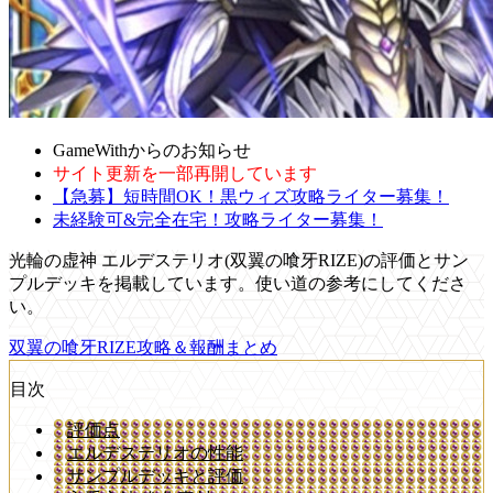
GameWithからのお知らせ
サイト更新を一部再開しています
【急募】短時間OK！黒ウィズ攻略ライター募集！
未経験可&完全在宅！攻略ライター募集！
光輪の虚神 エルデステリオ(双翼の喰牙RIZE)の評価とサン
プルデッキを掲載しています。使い道の参考にしてくださ
い。
双翼の喰牙RIZE攻略＆報酬まとめ
目次
評価点
エルデステリオの性能
サンプルデッキと評価