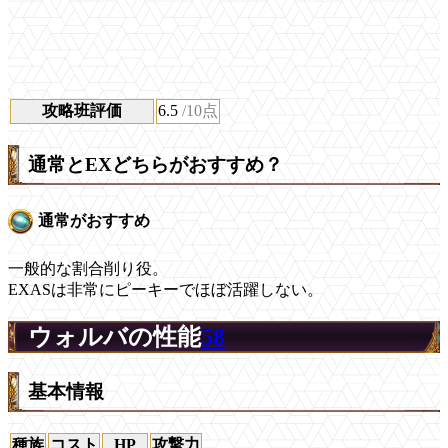
攻略班評価
6.5
/10点
通常とEXどちらがおすすめ？
通常がおすすめ
一般的な割合削り役。
EXASは非常にピーキーでほぼ活躍しない。
ウォルバの性能
58
基本情報
種族
コスト
HP
攻撃力