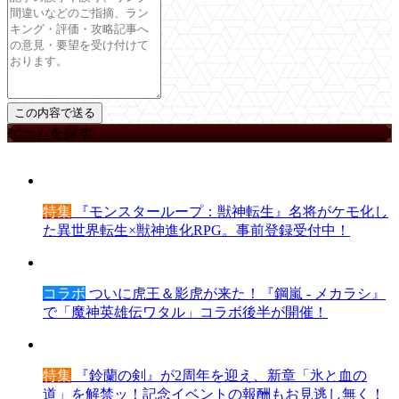
ゲームを探す
特集
『モンスターループ：獣神転生』名将がケモ化し
た異世界転生×獣神進化RPG。事前登録受付中！
コラボ
ついに虎王＆影虎が来た！『鋼嵐 - メカラシ』
で「魔神英雄伝ワタル」コラボ後半が開催！
特集
『鈴蘭の剣』が2周年を迎え、新章「氷と血の
道」を解禁ッ！記念イベントの報酬もお見逃し無く！