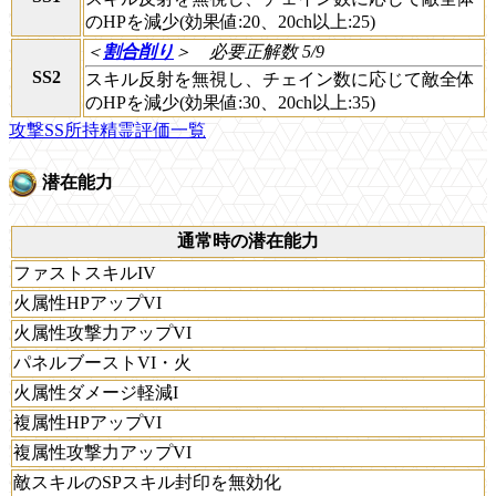
のHPを減少(効果値:20、20ch以上:25)
＜
割合削り
＞
必要正解数 5/9
SS2
スキル反射を無視し、チェイン数に応じて敵全体
のHPを減少(効果値:30、20ch以上:35)
攻撃SS所持精霊評価一覧
潜在能力
通常時の潜在能力
ファストスキルIV
火属性HPアップVI
火属性攻撃力アップVI
パネルブーストVI・火
火属性ダメージ軽減I
複属性HPアップVI
複属性攻撃力アップVI
敵スキルのSPスキル封印を無効化