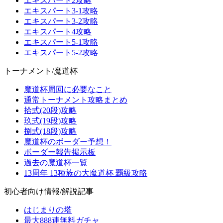
エキスパート2攻略
エキスパート3-1攻略
エキスパート3-2攻略
エキスパート4攻略
エキスパート5-1攻略
エキスパート5-2攻略
トーナメント/魔道杯
魔道杯周回に必要なこと
通常トーナメント攻略まとめ
拾式(20段)攻略
玖式(19段)攻略
捌式(18段)攻略
魔道杯のボーダー予想！
ボーダー報告掲示板
過去の魔道杯一覧
13周年 13種族の大魔道杯 覇級攻略
初心者向け情報/解説記事
はじまりの塔
最大888連無料ガチャ