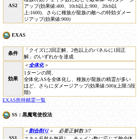
AS2
アップ(効果値:400、10ch以上:900、20ch以
上:1600)、さらに種族が龍族の敵への特効ダメー
ジアップ(効果値:900)
EXAS
「クイズに2回正解、2色以上のパネルに1回正
条件
解」のいずれかを達成
＜
全体化
＞
1ターンの間、
効果
全体化:ASを全体化し、種族が龍族の精霊が多い
ほど、さらにダメージアップ(効果値:500)(上限:5段
階)
EXAS所持精霊一覧
SS：黒魔竜使役法
＜
割合削り
＞
必要正解数 3/7
SS1
スキル反射を無視し、チェイン数に応じて敵全体