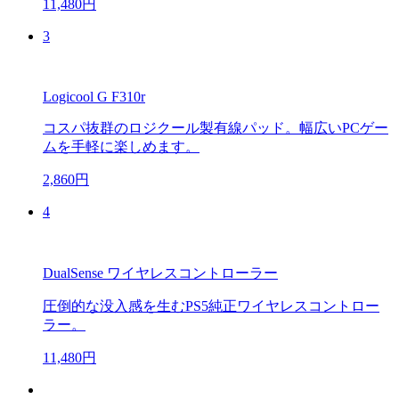
11,480円
3
Logicool G F310r
コスパ抜群のロジクール製有線パッド。幅広いPCゲー
ムを手軽に楽しめます。
2,860円
4
DualSense ワイヤレスコントローラー
圧倒的な没入感を生むPS5純正ワイヤレスコントロー
ラー。
11,480円