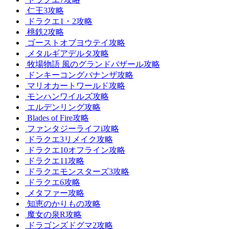
仁王3攻略
ドラクエ1・2攻略
桃鉄2攻略
ゴーストオブヨウテイ攻略
メタルギアデルタ攻略
牧場物語 風のグランドバザール攻略
ドンキーコングバナンザ攻略
マリオカートワールド攻略
モンハンワイルズ攻略
エルデンリング攻略
Blades of Fire攻略
ファンタジーライフi攻略
ドラクエ3リメイク攻略
ドラクエ10オフライン攻略
ドラクエ11攻略
ドラクエモンスターズ3攻略
ドラクエ6攻略
メタファー攻略
知恵のかりもの攻略
魔女の泉R攻略
ドラゴンズドグマ2攻略