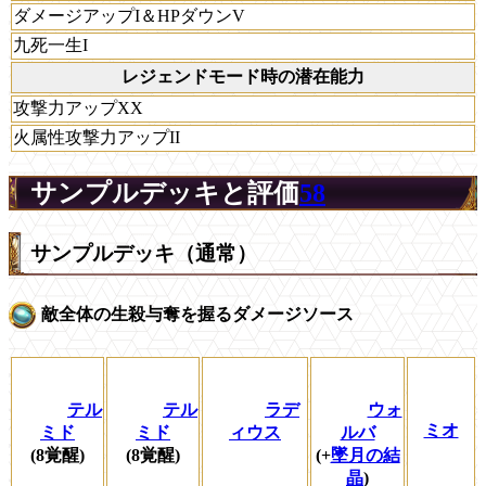
ダメージアップI＆HPダウンV
九死一生I
レジェンドモード時の潜在能力
攻撃力アップXX
火属性攻撃力アップII
サンプルデッキと評価
58
サンプルデッキ（通常）
敵全体の生殺与奪を握るダメージソース
テル
テル
ラデ
ウォ
ミオ
ミド
ミド
ィウス
ルバ
(8覚醒)
(8覚醒)
(+
墜月の結
晶
)