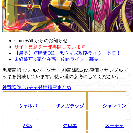
GameWithからのお知らせ
サイト更新を一部再開しています
【急募】短時間OK！黒ウィズ攻略ライター募集！
未経験可&完全在宅！攻略ライター募集！
黒魔竜師 ウォルバ・ゾナー(神竜降臨2)の評価とサンプルデ
ッキを掲載しています。使い道の参考にしてください。
神竜降臨2ガチャ登場精霊まとめ
ウォルバ
ザノガラッゾ
シャンユン
バス
クロエ
スーチャ