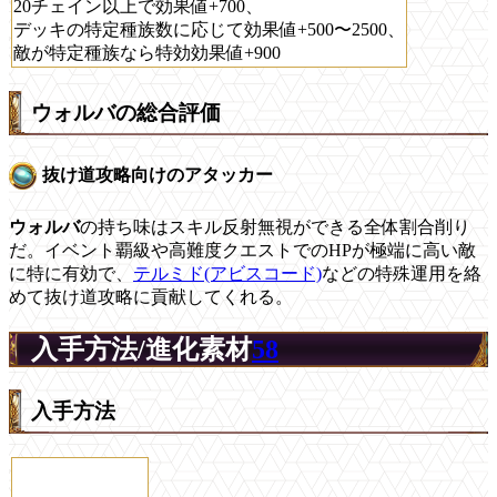
20チェイン以上で効果値+700、
デッキの特定種族数に応じて効果値+500〜2500、
敵が特定種族なら特効効果値+900
ウォルバの総合評価
抜け道攻略向けのアタッカー
ウォルバ
の持ち味はスキル反射無視ができる全体割合削り
だ。イベント覇級や高難度クエストでのHPが極端に高い敵
に特に有効で、
テルミド(アビスコード)
などの特殊運用を絡
めて抜け道攻略に貢献してくれる。
入手方法/進化素材
58
入手方法