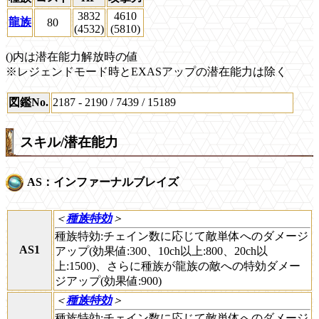
3832
4610
龍族
80
(4532)
(5810)
()内は潜在能力解放時の値
※レジェンドモード時とEXASアップの潜在能力は除く
図鑑No.
2187 - 2190 / 7439 / 15189
スキル/潜在能力
AS：インファーナルブレイズ
＜
種族特効
＞
種族特効:チェイン数に応じて敵単体へのダメージ
AS1
アップ(効果値:300、10ch以上:800、20ch以
上:1500)、さらに種族が龍族の敵への特効ダメー
ジアップ(効果値:900)
＜
種族特効
＞
種族特効:チェイン数に応じて敵単体へのダメージ