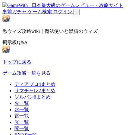
事前ガチャ
ゲーム検索
ログイン
黒ウィズ攻略wiki｜魔法使いと黒猫のウィズ
掲示板Q&A
トップに戻る
ゲーム攻略一覧を見る
ディアブロ4まとめ
サマチャレ2まとめ
ソルバン6まとめ
火一覧
水一覧
雷一覧
光一覧
闇一覧
EXAS一覧