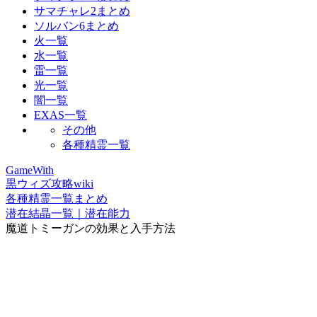
サマチャレ2まとめ
ソルバン6まとめ
火一覧
水一覧
雷一覧
光一覧
闇一覧
EXAS一覧
その他
各種精霊一覧
GameWith
黒ウィズ攻略wiki
各種精霊一覧まとめ
潜在結晶一覧｜潜在能力
魔道トミーガンの効果と入手方法