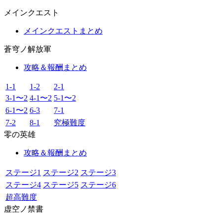
メインクエスト
メインクエストまとめ
蒼穹ノ解放軍
攻略＆報酬まとめ
1-1
1-2
2-1
3-1〜2
4-1〜2
5-1〜2
6-1〜2
6-3
7-1
7-2
8-1
究極難度
零の英雄
攻略＆報酬まとめ
ステージ1
ステージ2
ステージ3
ステージ4
ステージ5
ステージ6
超高難度
虚空ノ禁書