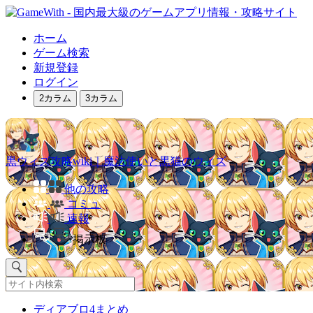
ホーム
ゲーム検索
新規登録
ログイン
2カラム
3カラム
黒ウィズ攻略wiki｜魔法使いと黒猫のウィズ
他の攻略
コミュ
速報
掲示板
ディアブロ4まとめ