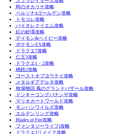
スプラレイダース攻略
時のオカリナ攻略
ペルソナ4ゴールデン攻略
トモコレ攻略
バイオレクイエム攻略
紅の砂漠攻略
デイモン&ベイビー攻略
ポケモンZA攻略
ドラクエ7攻略
仁王3攻略
ドラクエ1・2攻略
桃鉄2攻略
ゴーストオブヨウテイ攻略
メタルギアデルタ攻略
牧場物語 風のグランドバザール攻略
ドンキーコングバナンザ攻略
マリオカートワールド攻略
モンハンワイルズ攻略
エルデンリング攻略
Blades of Fire攻略
ファンタジーライフi攻略
ドラクエ3リメイク攻略