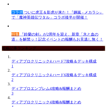
コラボ
ついに虎王＆影虎が来た！『鋼嵐 - メカラシ』
で「魔神英雄伝ワタル」コラボ後半が開催！
特集
『鈴蘭の剣』が2周年を迎え、新章「氷と血の
道」を解禁ッ！記念イベントの報酬もお見逃し無く！
攻略記事ランキング
ディアブロクリニック4 ハード7攻略＆デッキ構成
1
ディアブロクリニック4 ハード6攻略＆デッキ構成
2
ディアブロエンブレム4攻略&報酬まとめ
3
ディアブロクリニック4攻略&報酬まとめ
4