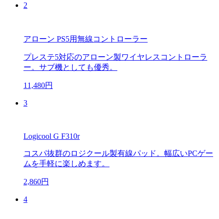
2
アローン PS5用無線コントローラー
プレステ5対応のアローン製ワイヤレスコントローラ
ー。サブ機としても優秀。
11,480円
3
Logicool G F310r
コスパ抜群のロジクール製有線パッド。幅広いPCゲー
ムを手軽に楽しめます。
2,860円
4