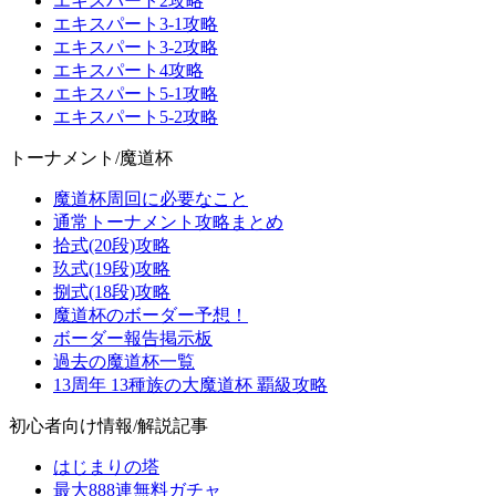
エキスパート2攻略
エキスパート3-1攻略
エキスパート3-2攻略
エキスパート4攻略
エキスパート5-1攻略
エキスパート5-2攻略
トーナメント/魔道杯
魔道杯周回に必要なこと
通常トーナメント攻略まとめ
拾式(20段)攻略
玖式(19段)攻略
捌式(18段)攻略
魔道杯のボーダー予想！
ボーダー報告掲示板
過去の魔道杯一覧
13周年 13種族の大魔道杯 覇級攻略
初心者向け情報/解説記事
はじまりの塔
最大888連無料ガチャ