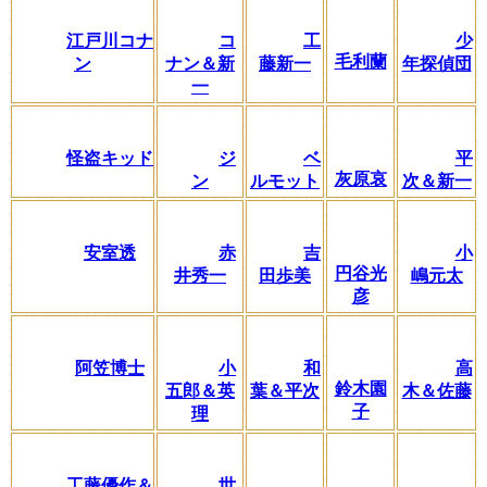
江戸川コナ
コ
工
少
毛利蘭
ン
ナン＆新
藤新一
年探偵団
一
怪盗キッド
ジ
ベ
平
灰原哀
ン
ルモット
次＆新一
安室透
赤
吉
小
円谷光
井秀一
田歩美
嶋元太
彦
阿笠博士
小
和
高
鈴木園
五郎＆英
葉＆平次
木＆佐藤
子
理
工藤優作＆
世