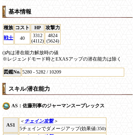
基本情報
種族
コスト
HP
攻撃力
3312
4824
戦士
40
(4112)
(5624)
()内は潜在能力解放時の値
※レジェンドモード時とEXASアップの潜在能力は除く
図鑑No.
5280 - 5282 / 10209
スキル/潜在能力
AS：佐藤刑事のジャーマンスープレックス
＜
チェイン攻撃
＞
AS1
5チェインでダメージアップ(効果値:350)