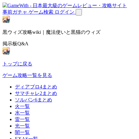
事前ガチャ
ゲーム検索
ログイン
黒ウィズ攻略wiki｜魔法使いと黒猫のウィズ
掲示板Q&A
トップに戻る
ゲーム攻略一覧を見る
ディアブロ4まとめ
サマチャレ2まとめ
ソルバン6まとめ
火一覧
水一覧
雷一覧
光一覧
闇一覧
EXAS一覧