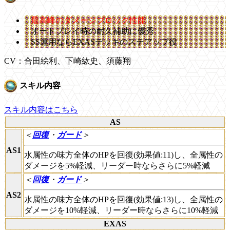
最高峰のダメージブロック性能
オートプレイ時の耐久補助に優秀
SS運用ならEXASデッキのステアップ役
CV：合田絵利、下崎紘史、須藤翔
スキル内容
スキル内容はこちら
AS
＜
回復
・
ガード
＞
AS1
水属性の味方全体のHPを回復(効果値:11)し、全属性の
ダメージを5%軽減、リーダー時ならさらに5%軽減
＜
回復
・
ガード
＞
AS2
水属性の味方全体のHPを回復(効果値:13)し、全属性の
ダメージを10%軽減、リーダー時ならさらに10%軽減
EXAS