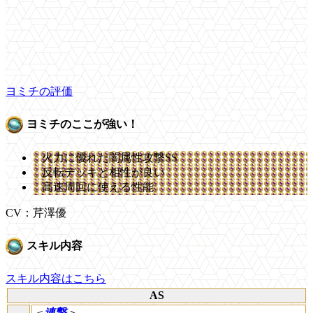
ヨミチの評価
ヨミチのここが強い！
火力に優れた闇属性攻撃SS
反転デッキと相性が良い
高速周回に使える性能
CV：芹澤優
スキル内容
スキル内容はこちら
AS
＜
連撃
＞