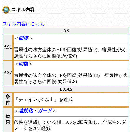
スキル内容
スキル内容はこちら
AS
＜
回復
＞
AS1
雷属性の味方全体のHPを回復(効果値:9)、複属性が火
属性ならさらに回復(効果値:8)
＜
回復
＞
AS2
雷属性の味方全体のHPを回復(効果値:12)、複属性が火
属性ならさらに回復(効果値:8)
EXAS
条
「チェインが5以上」を達成
件
＜
連続化
・
ガード
＞
効
条件を達成している間、ASを2回発動し、全属性のダ
果
メージを20%軽減