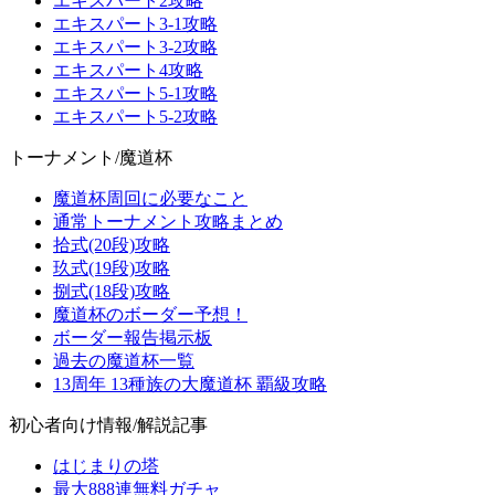
エキスパート2攻略
エキスパート3-1攻略
エキスパート3-2攻略
エキスパート4攻略
エキスパート5-1攻略
エキスパート5-2攻略
トーナメント/魔道杯
魔道杯周回に必要なこと
通常トーナメント攻略まとめ
拾式(20段)攻略
玖式(19段)攻略
捌式(18段)攻略
魔道杯のボーダー予想！
ボーダー報告掲示板
過去の魔道杯一覧
13周年 13種族の大魔道杯 覇級攻略
初心者向け情報/解説記事
はじまりの塔
最大888連無料ガチャ