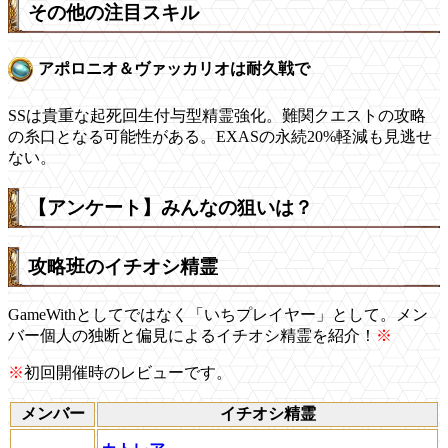
その他の注目スキル
アポロニオ＆ヴァッカリオは耐久戦で
SSは貴重な起死回生付与型精霊強化。難関クエストの攻略
の糸口となる可能性がある。EXASの永続20%軽減も見逃せ
ない。
【アンケート】みんなの狙いは？
攻略班のイチオシ精霊
GameWithとしてではなく「いちプレイヤー」として。メン
バー個人の独断と偏見によるイチオシ精霊を紹介！
※
※
初回開催時のレビューです。
メンバー
イチオシ精霊