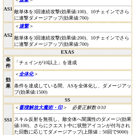
AS1
敵単体を3回連続攻撃(効果値:100)、10チェインでさら
に連撃ダメージアップ(効果値:700)
＜
連撃
＞
AS2
敵単体を3回連続攻撃(効果値:200)、10チェインでさら
に連撃ダメージアップ(効果値:700)
EXAS
条
「チェインが10以上」を達成
件
＜
全体化
＞
効
条件を達成している間、ASを全体化し、ダメージアッ
果
プ(効果値:1500)
SS
＜
蓄積解放大魔術・印
＞
必要正解数 0/10
スキル反射を無視し、敵全体へ闇属性のダメージ(効果
SS1
値:100)、さらにクエスト中に状態アイコンが付与され
た回数に応じてダメージアップ(上限値：50回で9000)