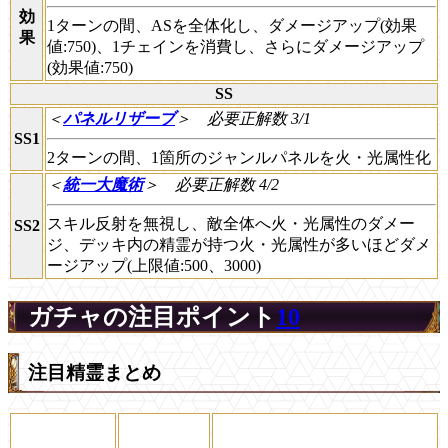
効
1ターンの間、ASを全体化し、ダメージアップ(効果
果
値:750)、1チェインを消費し、さらにダメージアップ
(効果値:750)
SS
＜
パネルリザーブ
＞
必要正解数 3/1
SS1
2ターンの間、1箇所のジャンルパネルを火・光属性化
＜
統一大魔術
＞
必要正解数 4/2
スキル反射を無視し、敵全体へ火・光属性のダメー
SS2
ジ、デッキ内の精霊が持つ火・光属性が多いほどダメ
ージアップ(上限値:500、3000)
ガチャの注目ポイント
10
注目精霊まとめ