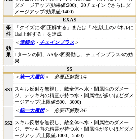
ダメージアップ(効果値:200)、20チェインでさらにダ
メージアップ(効果値:1400)
EXAS
条
「クイズに3回正解する」または「2色以上のパネルに
件
1回正解する」を達成
＜
連続化
・
チェインプラス
＞
効
1ターンの間、ASを3回発動し、チェインプラス3の効
果
果
SS
＜
統一大魔術
＞
必要正解数 1/4
スキル反射を無視し、敵全体へ水・闇属性のダメー
SS1
ジ、デッキ内の精霊が持つ水・闇属性が多いほどダメ
ージアップ(上限値:500、3000)
＜
統一大魔術
＞
必要正解数 3/6
スキル反射を無視し、敵全体へ水・闇属性のダメー
SS2
ジ、デッキ内の精霊が持つ水・闇属性が多いほどダメ
ージアップ(上限値:1000、5500)