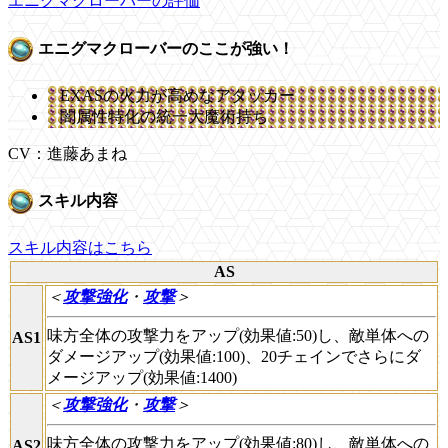
エニグマクローバーの評価
エニグマクローバーのここが強い！
EXASの火力が高めなアタッカー
闇属性特化の統一大魔術持ち
CV：進藤あまね
スキル内容
スキル内容はこちら
AS
＜
攻撃強化
・
攻撃
＞
味方全体の攻撃力をアップ(効果値:50)し、敵単体への
AS1
ダメージアップ(効果値:100)、20チェインでさらにダ
メージアップ(効果値:1400)
＜
攻撃強化
・
攻撃
＞
味方全体の攻撃力をアップ(効果値:80)し、敵単体への
AS2