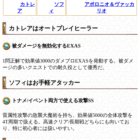
カトレ
ソフ
アポロニオ＆ヴァッカ
ア
ィ
リオ
カトレアはオートプレイヒーラー
被ダメージを無効化するEXAS
1問正解で効果値3000のダメブロEXASを発動する。被ダメ
ージの多いクエストでの耐久役として優秀だ。
ソフィはお手軽アタッカー
トナメ/イベント両方で使える攻撃SS
雷属性攻撃の急襲大魔術を持ち、効果値5000の全体攻撃を
4T周期で扱える。高速クリア/長期戦どちらにも向いてお
り、特に初心者には扱いやすい。