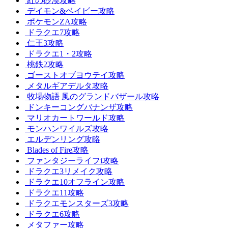
紅の砂漠攻略
デイモン&ベイビー攻略
ポケモンZA攻略
ドラクエ7攻略
仁王3攻略
ドラクエ1・2攻略
桃鉄2攻略
ゴーストオブヨウテイ攻略
メタルギアデルタ攻略
牧場物語 風のグランドバザール攻略
ドンキーコングバナンザ攻略
マリオカートワールド攻略
モンハンワイルズ攻略
エルデンリング攻略
Blades of Fire攻略
ファンタジーライフi攻略
ドラクエ3リメイク攻略
ドラクエ10オフライン攻略
ドラクエ11攻略
ドラクエモンスターズ3攻略
ドラクエ6攻略
メタファー攻略