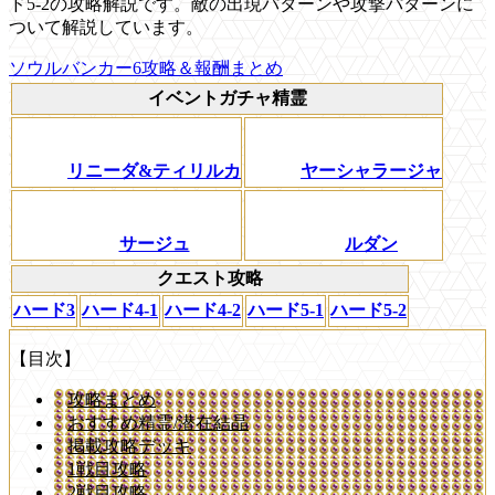
ド5-2の攻略解説です。敵の出現パターンや攻撃パターンに
ついて解説しています。
ソウルバンカー6攻略＆報酬まとめ
イベントガチャ精霊
リニーダ&ティリルカ
ヤーシャラージャ
サージュ
ルダン
クエスト攻略
ハード3
ハード4-1
ハード4-2
ハード5-1
ハード5-2
【目次】
攻略まとめ
おすすめ精霊/潜在結晶
掲載攻略デッキ
1戦目攻略
2戦目攻略