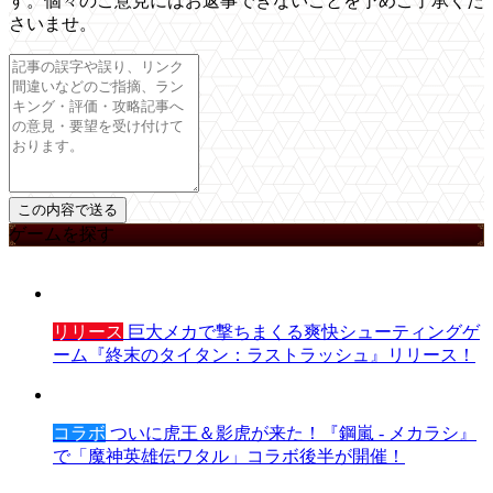
す。個々のご意見にはお返事できないことを予めご了承くだ
さいませ。
ゲームを探す
リリース
巨大メカで撃ちまくる爽快シューティングゲ
ーム『終末のタイタン：ラストラッシュ』リリース！
コラボ
ついに虎王＆影虎が来た！『鋼嵐 - メカラシ』
で「魔神英雄伝ワタル」コラボ後半が開催！