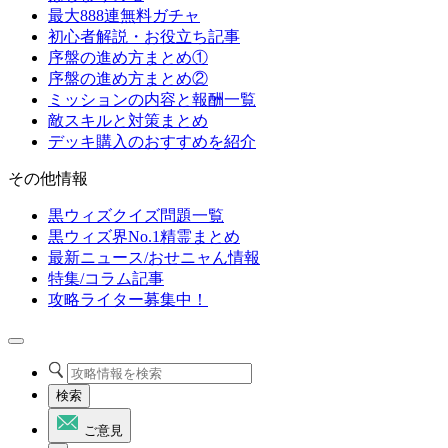
最大888連無料ガチャ
初心者解説・お役立ち記事
序盤の進め方まとめ①
序盤の進め方まとめ②
ミッションの内容と報酬一覧
敵スキルと対策まとめ
デッキ購入のおすすめを紹介
その他情報
黒ウィズクイズ問題一覧
黒ウィズ界No.1精霊まとめ
最新ニュース/おせニャん情報
特集/コラム記事
攻略ライター募集中！
検索
ご意見