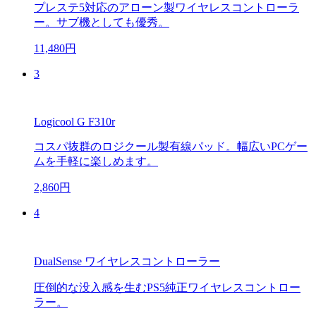
プレステ5対応のアローン製ワイヤレスコントローラ
ー。サブ機としても優秀。
11,480円
3
Logicool G F310r
コスパ抜群のロジクール製有線パッド。幅広いPCゲー
ムを手軽に楽しめます。
2,860円
4
DualSense ワイヤレスコントローラー
圧倒的な没入感を生むPS5純正ワイヤレスコントロー
ラー。