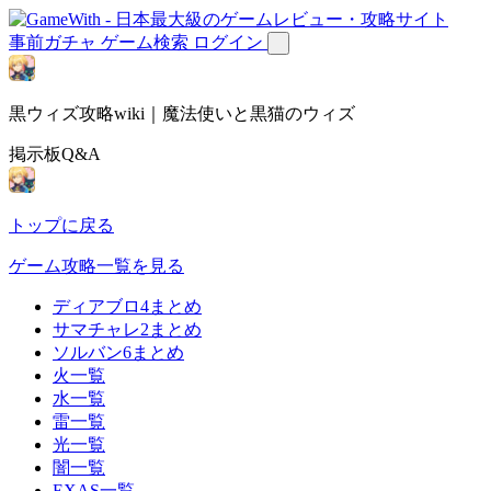
事前ガチャ
ゲーム検索
ログイン
黒ウィズ攻略wiki｜魔法使いと黒猫のウィズ
掲示板Q&A
トップに戻る
ゲーム攻略一覧を見る
ディアブロ4まとめ
サマチャレ2まとめ
ソルバン6まとめ
火一覧
水一覧
雷一覧
光一覧
闇一覧
EXAS一覧