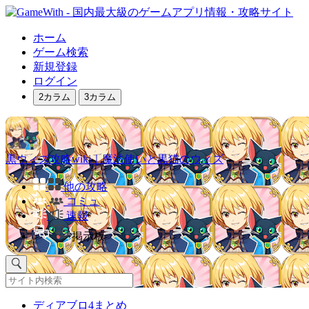
ホーム
ゲーム検索
新規登録
ログイン
2カラム
3カラム
黒ウィズ攻略wiki｜魔法使いと黒猫のウィズ
他の攻略
コミュ
速報
掲示板
ディアブロ4まとめ