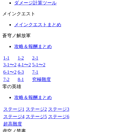
ダメージ計算ツール
メインクエスト
メインクエストまとめ
蒼穹ノ解放軍
攻略＆報酬まとめ
1-1
1-2
2-1
3-1〜2
4-1〜2
5-1〜2
6-1〜2
6-3
7-1
7-2
8-1
究極難度
零の英雄
攻略＆報酬まとめ
ステージ1
ステージ2
ステージ3
ステージ4
ステージ5
ステージ6
超高難度
虚空ノ禁書