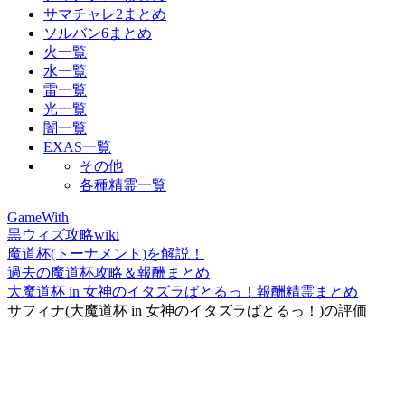
サマチャレ2まとめ
ソルバン6まとめ
火一覧
水一覧
雷一覧
光一覧
闇一覧
EXAS一覧
その他
各種精霊一覧
GameWith
黒ウィズ攻略wiki
魔道杯(トーナメント)を解説！
過去の魔道杯攻略＆報酬まとめ
大魔道杯 in 女神のイタズラばとるっ！報酬精霊まとめ
サフィナ(大魔道杯 in 女神のイタズラばとるっ！)の評価