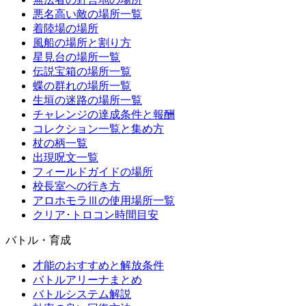
悪名高い敵の場所一覧
着陸場の場所
風船の場所と割り方
星見台の場所一覧
伝説宝箱の場所一覧
蝶の群れの場所一覧
生垣の迷路の場所一覧
チャレンジの達成条件と報酬
コレクション一覧と集め方
杖の柄一覧
出現呪文一覧
フィールドガイドの場所
校長室への行き方
アロホモラⅢの使用場所一覧
クリア･トロコン時間目安
バトル・育成
才能のおすすめと解放条件
バトルアリーナまとめ
バトルシステム解説