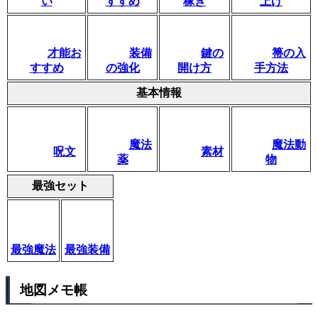
い
すすめ
稼ぎ
上げ
才能お
装備
鍵の
箒の入
すすめ
の強化
開け方
手方法
基本情報
魔法
魔法動
呪文
素材
薬
物
最強セット
最強魔法
最強装備
地図メモ帳