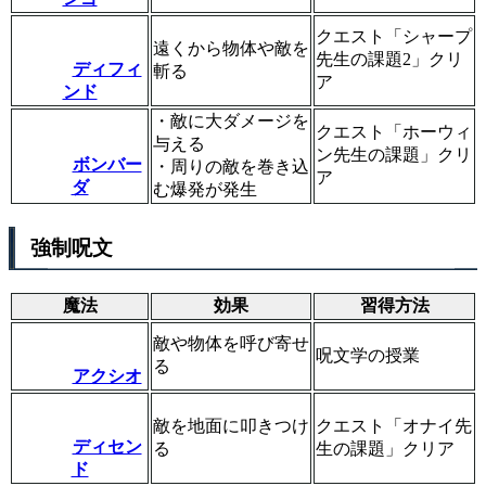
クエスト「シャープ
遠くから物体や敵を
先生の課題2」クリ
ディフィ
斬る
ア
ンド
・敵に大ダメージを
クエスト「ホーウィ
与える
ン先生の課題」クリ
ボンバー
・周りの敵を巻き込
ア
ダ
む爆発が発生
強制呪文
魔法
効果
習得方法
敵や物体を呼び寄せ
呪文学の授業
る
アクシオ
敵を地面に叩きつけ
クエスト「オナイ先
ディセン
る
生の課題」クリア
ド