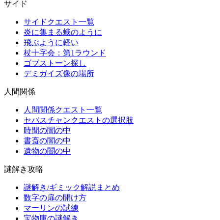
サイド
サイドクエスト一覧
炎に集まる蛾のように
飛ぶように軽い
杖十字会：第1ラウンド
ゴブストーン探し
デミガイズ像の場所
人間関係
人間関係クエスト一覧
セバスチャンクエストの選択肢
時間の闇の中
書斎の闇の中
遺物の闇の中
謎解き攻略
謎解き/ギミック解説まとめ
数字の扉の開け方
マーリンの試練
宝物庫の謎解き