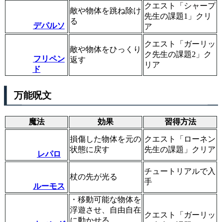
クエスト「シャープ
敵や物体を跳ね除け
先生の課題1」クリ
る
デパルソ
ア
クエスト「ガーリッ
敵や物体をひっくり
ク先生の課題2」ク
フリペン
返す
リア
ド
万能呪文
魔法
効果
習得方法
損傷した物体を元の
クエスト「ローネン
状態に戻す
先生の課題」クリア
レパロ
チュートリアルで入
杖の先が光る
手
ルーモス
・移動可能な物体を
浮遊させ、自由自在
クエスト「ガーリッ
に動かせる