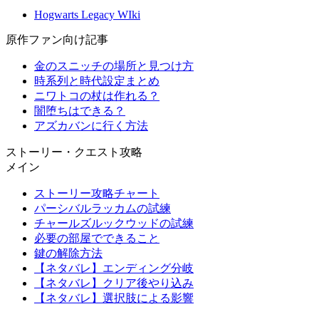
Hogwarts Legacy WIki
原作ファン向け記事
金のスニッチの場所と見つけ方
時系列と時代設定まとめ
ニワトコの杖は作れる？
闇堕ちはできる？
アズカバンに行く方法
ストーリー・クエスト攻略
メイン
ストーリー攻略チャート
パーシバルラッカムの試練
チャールズルックウッドの試練
必要の部屋でできること
鍵の解除方法
【ネタバレ】エンディング分岐
【ネタバレ】クリア後やり込み
【ネタバレ】選択肢による影響