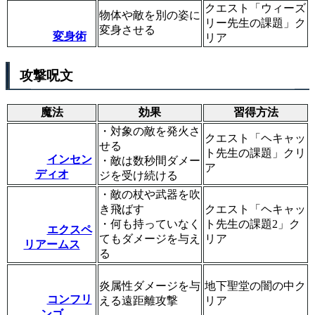
クエスト「ウィーズ
物体や敵を別の姿に
リー先生の課題」ク
変身させる
変身術
リア
攻撃呪文
魔法
効果
習得方法
・対象の敵を発火さ
クエスト「ヘキャッ
せる
ト先生の課題」クリ
インセン
・敵は数秒間ダメー
ア
ディオ
ジを受け続ける
・敵の杖や武器を吹
き飛ばす
クエスト「ヘキャッ
・何も持っていなく
ト先生の課題2」ク
エクスペ
てもダメージを与え
リア
リアームス
る
炎属性ダメージを与
地下聖堂の闇の中ク
コンフリ
える遠距離攻撃
リア
ンゴ