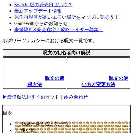
Switch2版の発売日はいつ？
最新アップデート情報
原作再現度が高いエモい場所をマップに記そう！
GameWithからのお知らせ
未経験可&完全在宅！攻略ライター募集！
ホグワーツレガシーにおける呪文一覧です。
呪文の初心者向け解説
呪文の習
呪文の使
得方法
い方と変更方法
▶最強魔法おすすめセット｜組み合わせ
目次
効果と覚える方法一覧
使い道