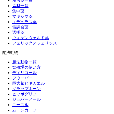
魔法薬一覧
素材一覧
集中薬
マキシマ薬
エデュラス薬
雷調合薬
透明薬
ウィゲンウェルド薬
フェリックスフェリシス
魔法動物
魔法動物一覧
繁殖場の使い方
ディリコール
フウーパー
巨大紫ヒキガエル
グラップホーン
ヒッポグリフ
ジョバーノール
ニーズル
ムーンカーフ