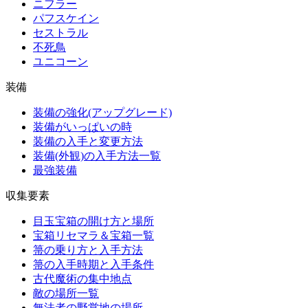
ニフラー
パフスケイン
セストラル
不死鳥
ユニコーン
装備
装備の強化(アップグレード)
装備がいっぱいの時
装備の入手と変更方法
装備(外観)の入手方法一覧
最強装備
収集要素
目玉宝箱の開け方と場所
宝箱リセマラ＆宝箱一覧
箒の乗り方と入手方法
箒の入手時期と入手条件
古代魔術の集中地点
敵の場所一覧
無法者の野営地の場所