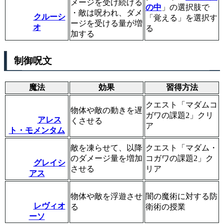
メージを受け続ける
の中
」の選択肢で
・敵は呪われ、ダメ
クルーシ
「覚える」を選択す
ージを受ける量が増
オ
る
加する
制御呪文
魔法
効果
習得方法
クエスト「マダムコ
物体や敵の動きを遅
ガワの課題2」クリ
アレス
くさせる
ア
ト・モメンタム
敵を凍らせて、以降
クエスト「マダム・
のダメージ量を増加
コガワの課題2」ク
グレイシ
させる
リア
アス
物体や敵を浮遊させ
闇の魔術に対する防
レヴィオ
る
衛術の授業
ーソ