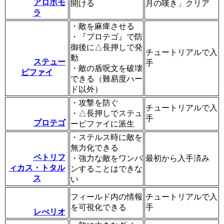
アロホモ
開ける
月の嘆き」クリア
ラ
・敵を麻痺させる
・『プロテゴ』で防
御後に△長押しで発
チュートリアルで入
動
ステュー
手
・敵の盾呪文を破壊
ピファイ
できる（難易度ハー
ド以外）
・攻撃を防ぐ
チュートリアルで入
・△長押しでステュ
手
プロテゴ
ーピファイに派生
・ステルス時に敵を
無力化できる
ペトリフ
・強力な敵をワンパ
最初から入手済み
ィカス・トタル
ンすることはできな
ス
い
フィールド内の情報
チュートリアルで入
を可視化できる
手
レべリオ