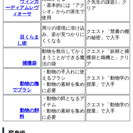
ウィンガ
ク先生の課題1」ク
・基本的には『アク
ーディアムレヴ
リア
シオ』からの派生で
ィオーサ
使用
周りの環境に溶け込
クエスト「禁書の棚
み、姿が見つかりに
目くらま
の秘密」で入手
くくなる
し術
動物を救出してかく
クエスト「妖精と捕
まうことができる魔
獲袋と織機と」クリ
捕獲袋
法の袋
ア
・動物の手入れに使
えるブラシ
クエスト「動物学の
動物の撫
・動物の素材を集め
授業」で入手
でブラシ
に必要
・動物の餌となるア
イテム
クエスト「動物学の
動物の飼
・動物の素材を集め
授業」で入手
料
に必要