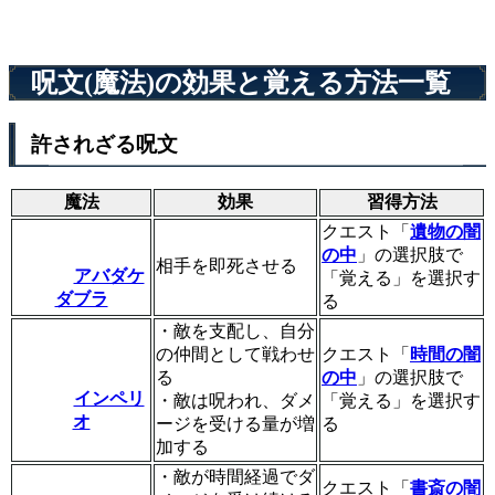
呪文(魔法)の効果と覚える方法一覧
許されざる呪文
魔法
効果
習得方法
クエスト「
遺物の闇
の中
」の選択肢で
相手を即死させる
アバダケ
「覚える」を選択す
ダブラ
る
・敵を支配し、自分
の仲間として戦わせ
クエスト「
時間の闇
る
の中
」の選択肢で
インペリ
・敵は呪われ、ダメ
「覚える」を選択す
オ
ージを受ける量が増
る
加する
・敵が時間経過でダ
クエスト「
書斎の闇