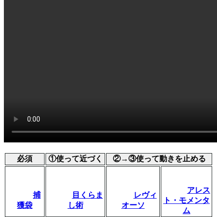
必須
①使って近づく
②→③使って動きを止める
アレス
捕
目くらま
レヴィ
ト・モメンタ
獲袋
し術
オーソ
ム