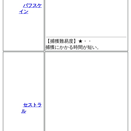
パフスケ
イン
【捕獲難易度】
★・・
捕獲にかかる時間が短い。
セストラ
ル