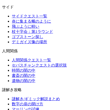
サイド
サイドクエスト一覧
炎に集まる蛾のように
飛ぶように軽い
杖十字会：第1ラウンド
ゴブストーン探し
デミガイズ像の場所
人間関係
人間関係クエスト一覧
セバスチャンクエストの選択肢
時間の闇の中
書斎の闇の中
遺物の闇の中
謎解き攻略
謎解き/ギミック解説まとめ
数字の扉の開け方
マーリンの試練