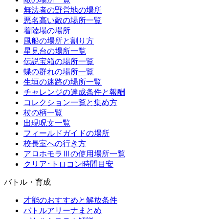
無法者の野営地の場所
悪名高い敵の場所一覧
着陸場の場所
風船の場所と割り方
星見台の場所一覧
伝説宝箱の場所一覧
蝶の群れの場所一覧
生垣の迷路の場所一覧
チャレンジの達成条件と報酬
コレクション一覧と集め方
杖の柄一覧
出現呪文一覧
フィールドガイドの場所
校長室への行き方
アロホモラⅢの使用場所一覧
クリア･トロコン時間目安
バトル・育成
才能のおすすめと解放条件
バトルアリーナまとめ