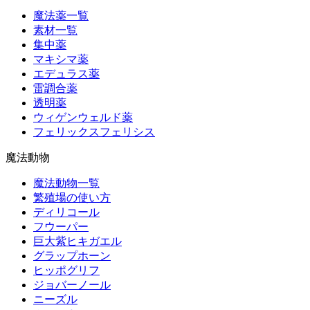
魔法薬一覧
素材一覧
集中薬
マキシマ薬
エデュラス薬
雷調合薬
透明薬
ウィゲンウェルド薬
フェリックスフェリシス
魔法動物
魔法動物一覧
繁殖場の使い方
ディリコール
フウーパー
巨大紫ヒキガエル
グラップホーン
ヒッポグリフ
ジョバーノール
ニーズル