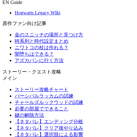
EN Guide
Hogwarts Legacy WIki
原作ファン向け記事
金のスニッチの場所と見つけ方
時系列と時代設定まとめ
ニワトコの杖は作れる？
闇堕ちはできる？
アズカバンに行く方法
ストーリー・クエスト攻略
メイン
ストーリー攻略チャート
パーシバルラッカムの試練
チャールズルックウッドの試練
必要の部屋でできること
鍵の解除方法
【ネタバレ】エンディング分岐
【ネタバレ】クリア後やり込み
【ネタバレ】選択肢による影響