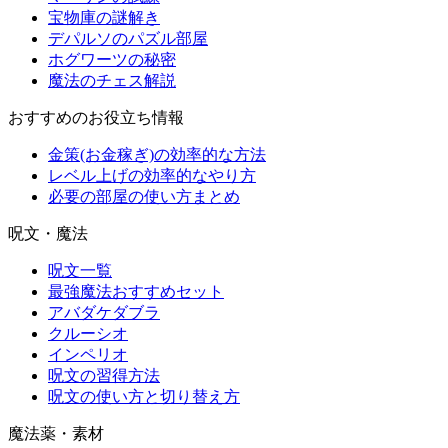
宝物庫の謎解き
デパルソのパズル部屋
ホグワーツの秘密
魔法のチェス解説
おすすめのお役立ち情報
金策(お金稼ぎ)の効率的な方法
レベル上げの効率的なやり方
必要の部屋の使い方まとめ
呪文・魔法
呪文一覧
最強魔法おすすめセット
アバダケダブラ
クルーシオ
インペリオ
呪文の習得方法
呪文の使い方と切り替え方
魔法薬・素材