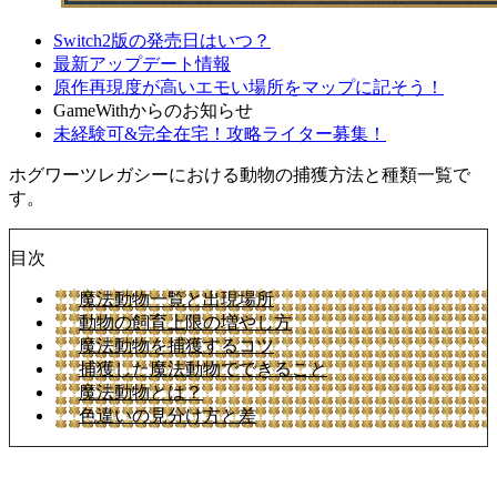
Switch2版の発売日はいつ？
最新アップデート情報
原作再現度が高いエモい場所をマップに記そう！
GameWithからのお知らせ
未経験可&完全在宅！攻略ライター募集！
ホグワーツレガシーにおける動物の捕獲方法と種類一覧で
す。
目次
魔法動物一覧と出現場所
動物の飼育上限の増やし方
魔法動物を捕獲するコツ
捕獲した魔法動物でできること
魔法動物とは？
色違いの見分け方と差