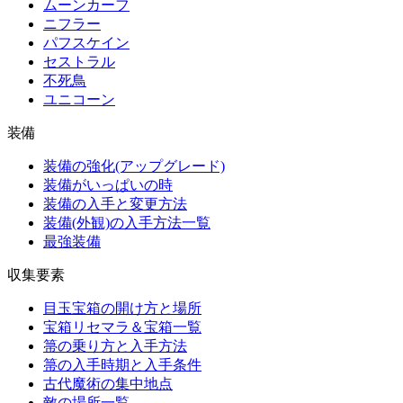
ムーンカーフ
ニフラー
パフスケイン
セストラル
不死鳥
ユニコーン
装備
装備の強化(アップグレード)
装備がいっぱいの時
装備の入手と変更方法
装備(外観)の入手方法一覧
最強装備
収集要素
目玉宝箱の開け方と場所
宝箱リセマラ＆宝箱一覧
箒の乗り方と入手方法
箒の入手時期と入手条件
古代魔術の集中地点
敵の場所一覧