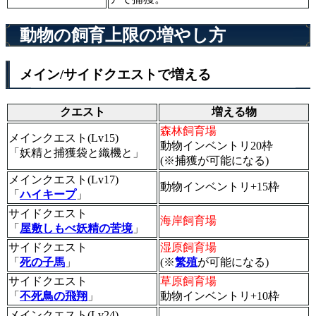
動物の飼育上限の増やし方
メイン/サイドクエストで増える
クエスト
増える物
森林飼育場
メインクエスト(Lv15)
動物インベントリ20枠
「妖精と捕獲袋と織機と」
(※捕獲が可能になる)
メインクエスト(Lv17)
動物インベントリ+15枠
「
ハイキープ
」
サイドクエスト
海岸飼育場
「
屋敷しもべ妖精の苦境
」
サイドクエスト
湿原飼育場
「
死の子馬
」
(※
繁殖
が可能になる)
サイドクエスト
草原飼育場
「
不死鳥の飛翔
」
動物インベントリ+10枠
メインクエスト(Lv24)