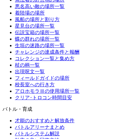
悪名高い敵の場所一覧
着陸場の場所
風船の場所と割り方
星見台の場所一覧
伝説宝箱の場所一覧
蝶の群れの場所一覧
生垣の迷路の場所一覧
チャレンジの達成条件と報酬
コレクション一覧と集め方
杖の柄一覧
出現呪文一覧
フィールドガイドの場所
校長室への行き方
アロホモラⅢの使用場所一覧
クリア･トロコン時間目安
バトル・育成
才能のおすすめと解放条件
バトルアリーナまとめ
バトルシステム解説