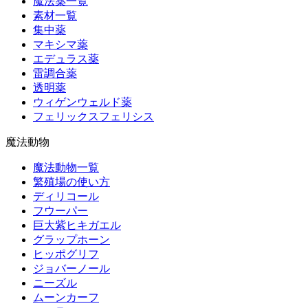
魔法薬一覧
素材一覧
集中薬
マキシマ薬
エデュラス薬
雷調合薬
透明薬
ウィゲンウェルド薬
フェリックスフェリシス
魔法動物
魔法動物一覧
繁殖場の使い方
ディリコール
フウーパー
巨大紫ヒキガエル
グラップホーン
ヒッポグリフ
ジョバーノール
ニーズル
ムーンカーフ