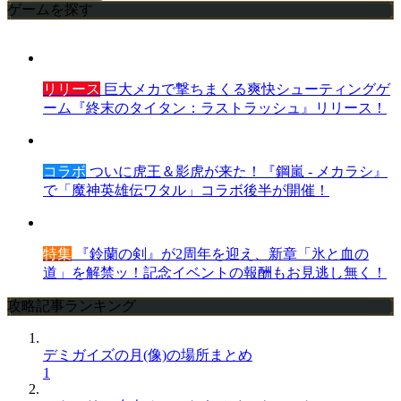
ゲームを探す
リリース
巨大メカで撃ちまくる爽快シューティングゲ
ーム『終末のタイタン：ラストラッシュ』リリース！
コラボ
ついに虎王＆影虎が来た！『鋼嵐 - メカラシ』
で「魔神英雄伝ワタル」コラボ後半が開催！
特集
『鈴蘭の剣』が2周年を迎え、新章「氷と血の
道」を解禁ッ！記念イベントの報酬もお見逃し無く！
攻略記事ランキング
デミガイズの月(像)の場所まとめ
1