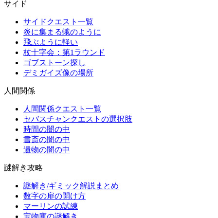
サイド
サイドクエスト一覧
炎に集まる蛾のように
飛ぶように軽い
杖十字会：第1ラウンド
ゴブストーン探し
デミガイズ像の場所
人間関係
人間関係クエスト一覧
セバスチャンクエストの選択肢
時間の闇の中
書斎の闇の中
遺物の闇の中
謎解き攻略
謎解き/ギミック解説まとめ
数字の扉の開け方
マーリンの試練
宝物庫の謎解き