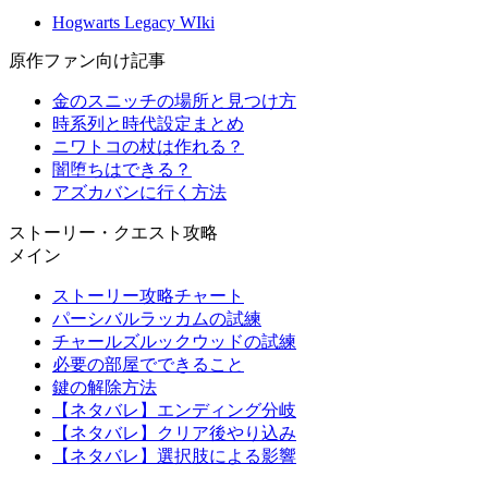
Hogwarts Legacy WIki
原作ファン向け記事
金のスニッチの場所と見つけ方
時系列と時代設定まとめ
ニワトコの杖は作れる？
闇堕ちはできる？
アズカバンに行く方法
ストーリー・クエスト攻略
メイン
ストーリー攻略チャート
パーシバルラッカムの試練
チャールズルックウッドの試練
必要の部屋でできること
鍵の解除方法
【ネタバレ】エンディング分岐
【ネタバレ】クリア後やり込み
【ネタバレ】選択肢による影響