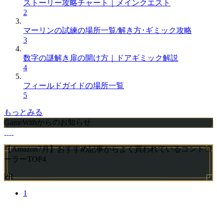
ストーリー攻略チャート｜メインクエスト
2
マーリンの試練の場所一覧/解き方･ギミック攻略
3
数字の謎解き扉の開け方｜ドアギミック解説
4
フィールドガイドの場所一覧
5
もっとみる
GameWithからのお知らせ
【Amazon7月】おすすめ記事からよく買われているコントロ
ーラーTOP4
PR
1