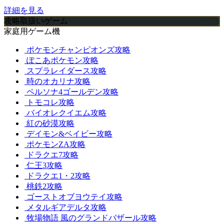
詳細を見る
攻略取扱いゲーム
家庭用ゲーム機
ポケモンチャンピオンズ攻略
ぽこあポケモン攻略
スプラレイダース攻略
時のオカリナ攻略
ペルソナ4ゴールデン攻略
トモコレ攻略
バイオレクイエム攻略
紅の砂漠攻略
デイモン&ベイビー攻略
ポケモンZA攻略
ドラクエ7攻略
仁王3攻略
ドラクエ1・2攻略
桃鉄2攻略
ゴーストオブヨウテイ攻略
メタルギアデルタ攻略
牧場物語 風のグランドバザール攻略