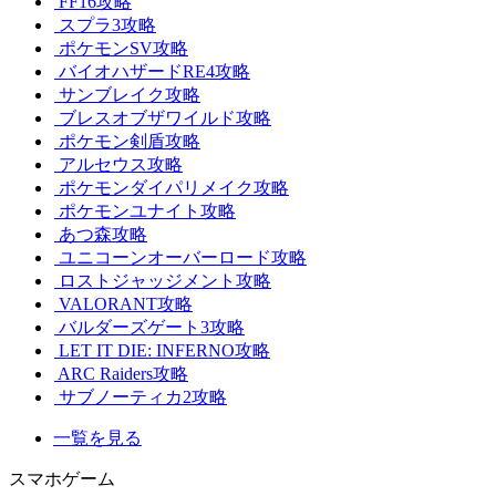
FF16攻略
スプラ3攻略
ポケモンSV攻略
バイオハザードRE4攻略
サンブレイク攻略
ブレスオブザワイルド攻略
ポケモン剣盾攻略
アルセウス攻略
ポケモンダイパリメイク攻略
ポケモンユナイト攻略
あつ森攻略
ユニコーンオーバーロード攻略
ロストジャッジメント攻略
VALORANT攻略
バルダーズゲート3攻略
LET IT DIE: INFERNO攻略
ARC Raiders攻略
サブノーティカ2攻略
一覧を見る
スマホゲーム