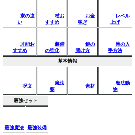
寮の違
杖お
お金
レベル
い
すすめ
稼ぎ
上げ
才能お
装備
鍵の
箒の入
すすめ
の強化
開け方
手方法
基本情報
魔法
魔法動
呪文
素材
薬
物
最強セット
最強魔法
最強装備