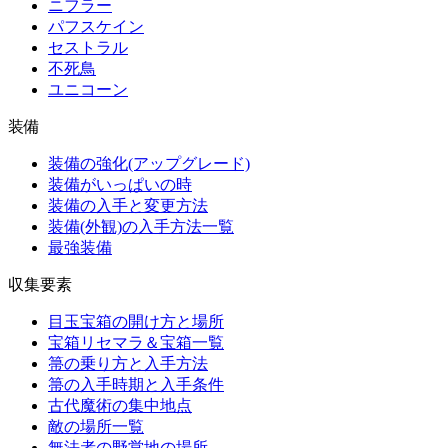
ニフラー
パフスケイン
セストラル
不死鳥
ユニコーン
装備
装備の強化(アップグレード)
装備がいっぱいの時
装備の入手と変更方法
装備(外観)の入手方法一覧
最強装備
収集要素
目玉宝箱の開け方と場所
宝箱リセマラ＆宝箱一覧
箒の乗り方と入手方法
箒の入手時期と入手条件
古代魔術の集中地点
敵の場所一覧
無法者の野営地の場所