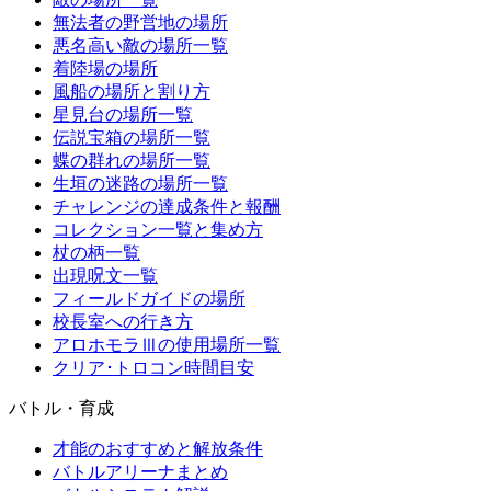
無法者の野営地の場所
悪名高い敵の場所一覧
着陸場の場所
風船の場所と割り方
星見台の場所一覧
伝説宝箱の場所一覧
蝶の群れの場所一覧
生垣の迷路の場所一覧
チャレンジの達成条件と報酬
コレクション一覧と集め方
杖の柄一覧
出現呪文一覧
フィールドガイドの場所
校長室への行き方
アロホモラⅢの使用場所一覧
クリア･トロコン時間目安
バトル・育成
才能のおすすめと解放条件
バトルアリーナまとめ