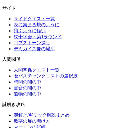
サイド
サイドクエスト一覧
炎に集まる蛾のように
飛ぶように軽い
杖十字会：第1ラウンド
ゴブストーン探し
デミガイズ像の場所
人間関係
人間関係クエスト一覧
セバスチャンクエストの選択肢
時間の闇の中
書斎の闇の中
遺物の闇の中
謎解き攻略
謎解き/ギミック解説まとめ
数字の扉の開け方
マーリンの試練