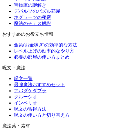
宝物庫の謎解き
デパルソのパズル部屋
ホグワーツの秘密
魔法のチェス解説
おすすめのお役立ち情報
金策(お金稼ぎ)の効率的な方法
レベル上げの効率的なやり方
必要の部屋の使い方まとめ
呪文・魔法
呪文一覧
最強魔法おすすめセット
アバダケダブラ
クルーシオ
インペリオ
呪文の習得方法
呪文の使い方と切り替え方
魔法薬・素材