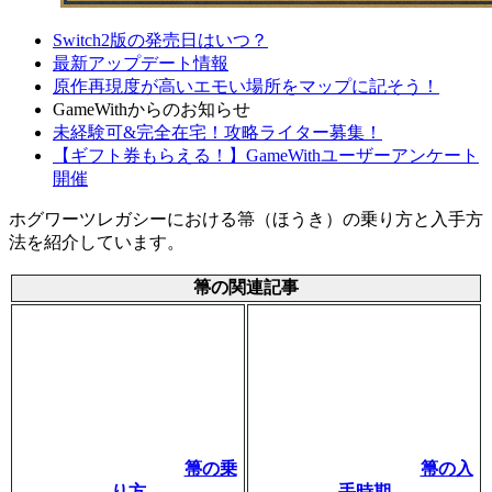
Switch2版の発売日はいつ？
最新アップデート情報
原作再現度が高いエモい場所をマップに記そう！
GameWithからのお知らせ
未経験可&完全在宅！攻略ライター募集！
【ギフト券もらえる！】GameWithユーザーアンケート
開催
ホグワーツレガシーにおける箒（ほうき）の乗り方と入手方
法を紹介しています。
箒の関連記事
箒の乗
箒の入
り方
手時期