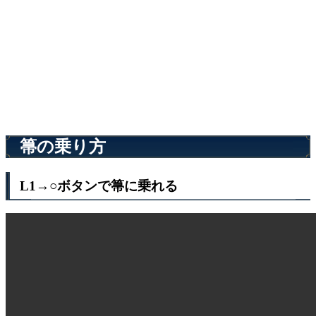
箒の乗り方
L1→○ボタンで箒に乗れる