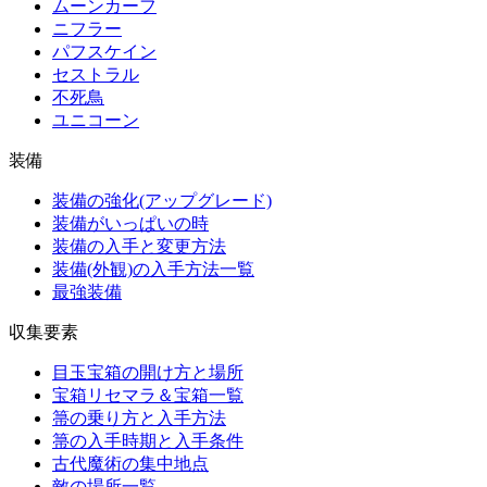
ムーンカーフ
ニフラー
パフスケイン
セストラル
不死鳥
ユニコーン
装備
装備の強化(アップグレード)
装備がいっぱいの時
装備の入手と変更方法
装備(外観)の入手方法一覧
最強装備
収集要素
目玉宝箱の開け方と場所
宝箱リセマラ＆宝箱一覧
箒の乗り方と入手方法
箒の入手時期と入手条件
古代魔術の集中地点
敵の場所一覧