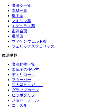
魔法薬一覧
素材一覧
集中薬
マキシマ薬
エデュラス薬
雷調合薬
透明薬
ウィゲンウェルド薬
フェリックスフェリシス
魔法動物
魔法動物一覧
繁殖場の使い方
ディリコール
フウーパー
巨大紫ヒキガエル
グラップホーン
ヒッポグリフ
ジョバーノール
ニーズル