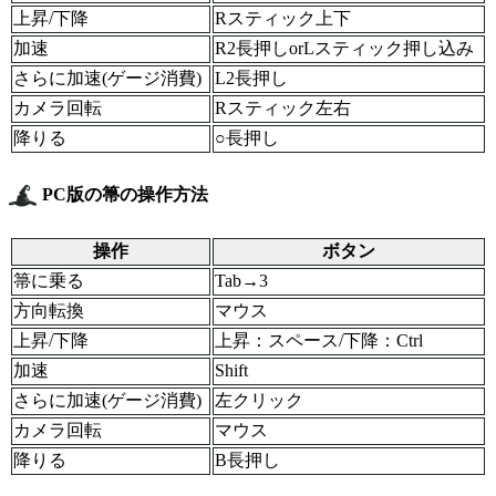
上昇/下降
Rスティック上下
加速
R2長押しorLスティック押し込み
さらに加速(ゲージ消費)
L2長押し
カメラ回転
Rスティック左右
降りる
○長押し
PC版の箒の操作方法
操作
ボタン
箒に乗る
Tab→3
方向転換
マウス
上昇/下降
上昇：スペース/下降：Ctrl
加速
Shift
さらに加速(ゲージ消費)
左クリック
カメラ回転
マウス
降りる
B長押し