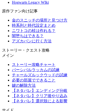
Hogwarts Legacy WIki
原作ファン向け記事
金のスニッチの場所と見つけ方
時系列と時代設定まとめ
ニワトコの杖は作れる？
闇堕ちはできる？
アズカバンに行く方法
ストーリー・クエスト攻略
メイン
ストーリー攻略チャート
パーシバルラッカムの試練
チャールズルックウッドの試練
必要の部屋でできること
鍵の解除方法
【ネタバレ】エンディング分岐
【ネタバレ】クリア後やり込み
【ネタバレ】選択肢による影響
サイド