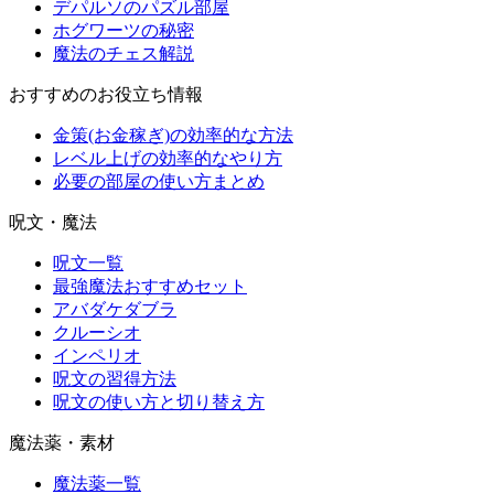
デパルソのパズル部屋
ホグワーツの秘密
魔法のチェス解説
おすすめのお役立ち情報
金策(お金稼ぎ)の効率的な方法
レベル上げの効率的なやり方
必要の部屋の使い方まとめ
呪文・魔法
呪文一覧
最強魔法おすすめセット
アバダケダブラ
クルーシオ
インペリオ
呪文の習得方法
呪文の使い方と切り替え方
魔法薬・素材
魔法薬一覧