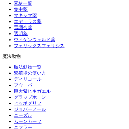
素材一覧
集中薬
マキシマ薬
エデュラス薬
雷調合薬
透明薬
ウィゲンウェルド薬
フェリックスフェリシス
魔法動物
魔法動物一覧
繁殖場の使い方
ディリコール
フウーパー
巨大紫ヒキガエル
グラップホーン
ヒッポグリフ
ジョバーノール
ニーズル
ムーンカーフ
ニフラー