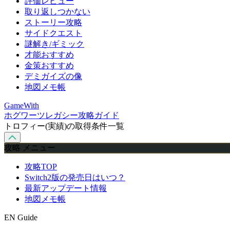
評価レビュー
取り返しつかない
ストーリー攻略
サイドクエスト
謎解き/ギミック
才能おすすめ
金策おすすめ
デミガイズの像
地図メモ帳
GameWith
ホグワーツレガシー攻略ガイド
トロフィー(実績)の取得条件一覧
攻略 メニュー
攻略TOP
Switch2版の発売日はいつ？
最新アップデート情報
地図メモ帳
EN Guide