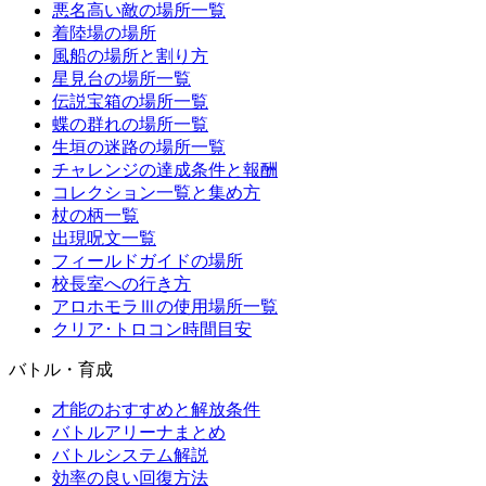
悪名高い敵の場所一覧
着陸場の場所
風船の場所と割り方
星見台の場所一覧
伝説宝箱の場所一覧
蝶の群れの場所一覧
生垣の迷路の場所一覧
チャレンジの達成条件と報酬
コレクション一覧と集め方
杖の柄一覧
出現呪文一覧
フィールドガイドの場所
校長室への行き方
アロホモラⅢの使用場所一覧
クリア･トロコン時間目安
バトル・育成
才能のおすすめと解放条件
バトルアリーナまとめ
バトルシステム解説
効率の良い回復方法