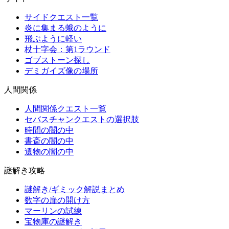
サイドクエスト一覧
炎に集まる蛾のように
飛ぶように軽い
杖十字会：第1ラウンド
ゴブストーン探し
デミガイズ像の場所
人間関係
人間関係クエスト一覧
セバスチャンクエストの選択肢
時間の闇の中
書斎の闇の中
遺物の闇の中
謎解き攻略
謎解き/ギミック解説まとめ
数字の扉の開け方
マーリンの試練
宝物庫の謎解き