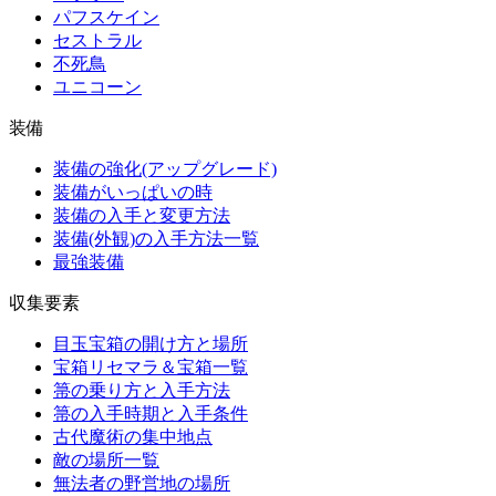
パフスケイン
セストラル
不死鳥
ユニコーン
装備
装備の強化(アップグレード)
装備がいっぱいの時
装備の入手と変更方法
装備(外観)の入手方法一覧
最強装備
収集要素
目玉宝箱の開け方と場所
宝箱リセマラ＆宝箱一覧
箒の乗り方と入手方法
箒の入手時期と入手条件
古代魔術の集中地点
敵の場所一覧
無法者の野営地の場所