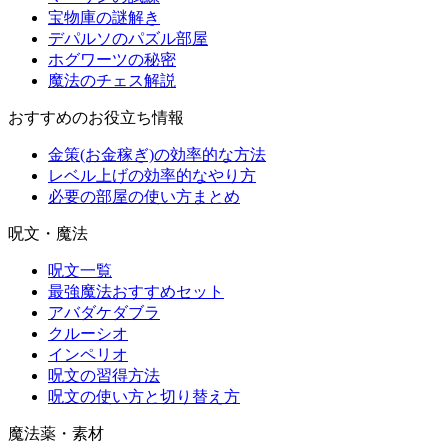
宝物庫の謎解き
デパルソのパズル部屋
ホグワーツの秘密
魔法のチェス解説
おすすめのお役立ち情報
金策(お金稼ぎ)の効率的な方法
レベル上げの効率的なやり方
必要の部屋の使い方まとめ
呪文・魔法
呪文一覧
最強魔法おすすめセット
アバダケダブラ
クルーシオ
インペリオ
呪文の習得方法
呪文の使い方と切り替え方
魔法薬・素材