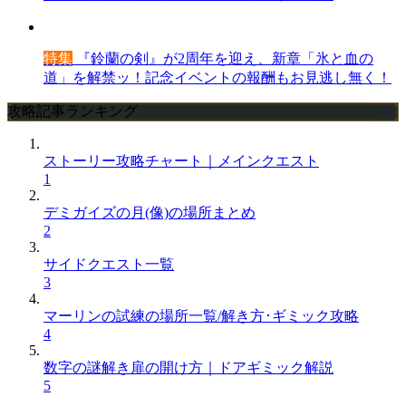
特集
『鈴蘭の剣』が2周年を迎え、新章「氷と血の
道」を解禁ッ！記念イベントの報酬もお見逃し無く！
攻略記事ランキング
ストーリー攻略チャート｜メインクエスト
1
デミガイズの月(像)の場所まとめ
2
サイドクエスト一覧
3
マーリンの試練の場所一覧/解き方･ギミック攻略
4
数字の謎解き扉の開け方｜ドアギミック解説
5