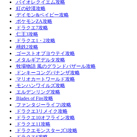
バイオレクイエム攻略
紅の砂漠攻略
デイモン&ベイビー攻略
ポケモンZA攻略
ドラクエ7攻略
仁王3攻略
ドラクエ1・2攻略
桃鉄2攻略
ゴーストオブヨウテイ攻略
メタルギアデルタ攻略
牧場物語 風のグランドバザール攻略
ドンキーコングバナンザ攻略
マリオカートワールド攻略
モンハンワイルズ攻略
エルデンリング攻略
Blades of Fire攻略
ファンタジーライフi攻略
ドラクエ3リメイク攻略
ドラクエ10オフライン攻略
ドラクエ11攻略
ドラクエモンスターズ3攻略
ドラクエ6攻略