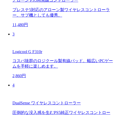
アローン PS5用無線コントローラー
プレステ5対応のアローン製ワイヤレスコントローラ
ー。サブ機としても優秀。
11,480円
3
Logicool G F310r
コスパ抜群のロジクール製有線パッド。幅広いPCゲー
ムを手軽に楽しめます。
2,860円
4
DualSense ワイヤレスコントローラー
圧倒的な没入感を生むPS5純正ワイヤレスコントロー