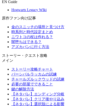
EN Guide
Hogwarts Legacy WIki
原作ファン向け記事
金のスニッチの場所と見つけ方
時系列と時代設定まとめ
ニワトコの杖は作れる？
闇堕ちはできる？
アズカバンに行く方法
ストーリー・クエスト攻略
メイン
ストーリー攻略チャート
パーシバルラッカムの試練
チャールズルックウッドの試練
必要の部屋でできること
鍵の解除方法
【ネタバレ】エンディング分岐
【ネタバレ】クリア後やり込み
【ネタバレ】選択肢による影響