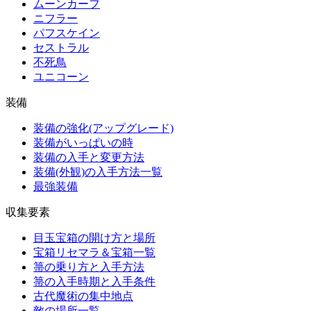
ムーンカーフ
ニフラー
パフスケイン
セストラル
不死鳥
ユニコーン
装備
装備の強化(アップグレード)
装備がいっぱいの時
装備の入手と変更方法
装備(外観)の入手方法一覧
最強装備
収集要素
目玉宝箱の開け方と場所
宝箱リセマラ＆宝箱一覧
箒の乗り方と入手方法
箒の入手時期と入手条件
古代魔術の集中地点
敵の場所一覧