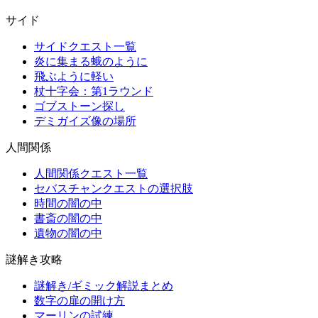
サイド
サイドクエスト一覧
炎に集まる蛾のように
飛ぶように軽い
杖十字会：第1ラウンド
ゴブストーン探し
デミガイズ像の場所
人間関係
人間関係クエスト一覧
セバスチャンクエストの選択肢
時間の闇の中
書斎の闇の中
遺物の闇の中
謎解き攻略
謎解き/ギミック解説まとめ
数字の扉の開け方
マーリンの試練