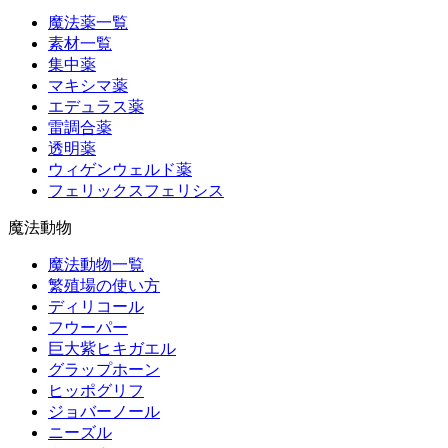
魔法薬一覧
素材一覧
集中薬
マキシマ薬
エデュラス薬
雷調合薬
透明薬
ウィゲンウェルド薬
フェリックスフェリシス
魔法動物
魔法動物一覧
繁殖場の使い方
ディリコール
フウーパー
巨大紫ヒキガエル
グラップホーン
ヒッポグリフ
ジョバーノール
ニーズル