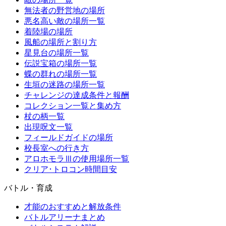
無法者の野営地の場所
悪名高い敵の場所一覧
着陸場の場所
風船の場所と割り方
星見台の場所一覧
伝説宝箱の場所一覧
蝶の群れの場所一覧
生垣の迷路の場所一覧
チャレンジの達成条件と報酬
コレクション一覧と集め方
杖の柄一覧
出現呪文一覧
フィールドガイドの場所
校長室への行き方
アロホモラⅢの使用場所一覧
クリア･トロコン時間目安
バトル・育成
才能のおすすめと解放条件
バトルアリーナまとめ