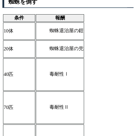
蜘蛛を倒す
条件
報酬
蜘蛛退治屋の鎧
10体
蜘蛛退治屋の兜
20体
毒耐性Ⅰ
40匹
毒耐性Ⅱ
70匹