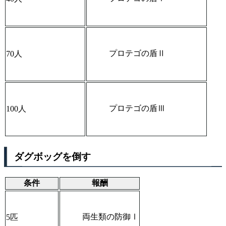
プロテゴの盾Ⅱ
70人
プロテゴの盾Ⅲ
100人
ダグボッグを倒す
条件
報酬
両生類の防御Ⅰ
5匹