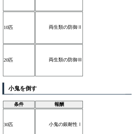
両生類の防御Ⅱ
10匹
両生類の防御Ⅲ
20匹
小鬼を倒す
条件
報酬
小鬼の銀耐性Ⅰ
30匹