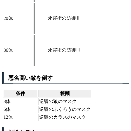
死霊術の防御Ⅱ
20体
死霊術の防御Ⅲ
36体
悪名高い敵を倒す
条件
報酬
3体
逆襲の狼のマスク
6体
逆襲のふくろうのマスク
12体
逆襲のカラスのマスク