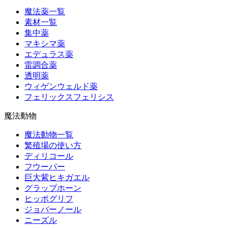
魔法薬一覧
素材一覧
集中薬
マキシマ薬
エデュラス薬
雷調合薬
透明薬
ウィゲンウェルド薬
フェリックスフェリシス
魔法動物
魔法動物一覧
繁殖場の使い方
ディリコール
フウーパー
巨大紫ヒキガエル
グラップホーン
ヒッポグリフ
ジョバーノール
ニーズル