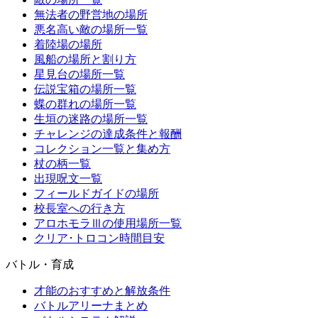
無法者の野営地の場所
悪名高い敵の場所一覧
着陸場の場所
風船の場所と割り方
星見台の場所一覧
伝説宝箱の場所一覧
蝶の群れの場所一覧
生垣の迷路の場所一覧
チャレンジの達成条件と報酬
コレクション一覧と集め方
杖の柄一覧
出現呪文一覧
フィールドガイドの場所
校長室への行き方
アロホモラⅢの使用場所一覧
クリア･トロコン時間目安
バトル・育成
才能のおすすめと解放条件
バトルアリーナまとめ