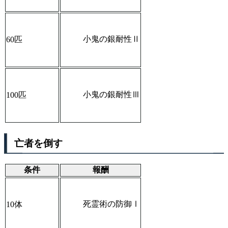
小鬼の銀耐性Ⅱ
60匹
小鬼の銀耐性Ⅲ
100匹
亡者を倒す
条件
報酬
死霊術の防御Ⅰ
10体