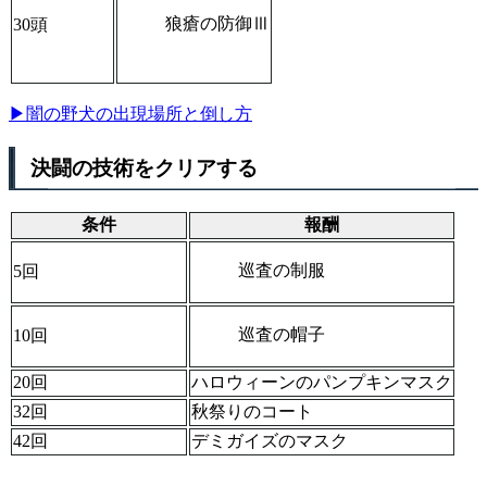
狼瘡の防御Ⅲ
30頭
▶闇の野犬の出現場所と倒し方
決闘の技術をクリアする
条件
報酬
巡査の制服
5回
巡査の帽子
10回
20回
ハロウィーンのパンプキンマスク
32回
秋祭りのコート
42回
デミガイズのマスク