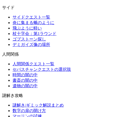
サイド
サイドクエスト一覧
炎に集まる蛾のように
飛ぶように軽い
杖十字会：第1ラウンド
ゴブストーン探し
デミガイズ像の場所
人間関係
人間関係クエスト一覧
セバスチャンクエストの選択肢
時間の闇の中
書斎の闇の中
遺物の闇の中
謎解き攻略
謎解き/ギミック解説まとめ
数字の扉の開け方
マーリンの試練