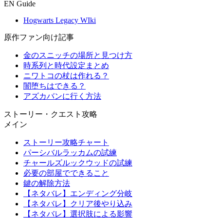
EN Guide
Hogwarts Legacy WIki
原作ファン向け記事
金のスニッチの場所と見つけ方
時系列と時代設定まとめ
ニワトコの杖は作れる？
闇堕ちはできる？
アズカバンに行く方法
ストーリー・クエスト攻略
メイン
ストーリー攻略チャート
パーシバルラッカムの試練
チャールズルックウッドの試練
必要の部屋でできること
鍵の解除方法
【ネタバレ】エンディング分岐
【ネタバレ】クリア後やり込み
【ネタバレ】選択肢による影響