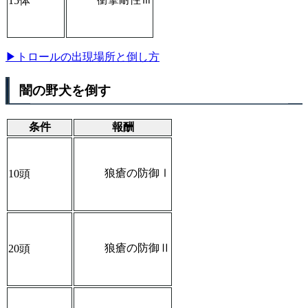
15体
▶トロールの出現場所と倒し方
闇の野犬を倒す
条件
報酬
狼瘡の防御Ⅰ
10頭
狼瘡の防御Ⅱ
20頭