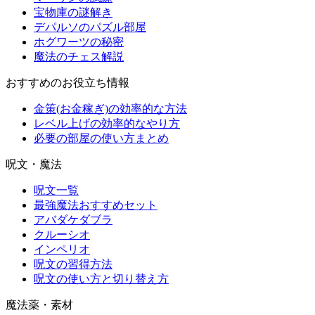
宝物庫の謎解き
デパルソのパズル部屋
ホグワーツの秘密
魔法のチェス解説
おすすめのお役立ち情報
金策(お金稼ぎ)の効率的な方法
レベル上げの効率的なやり方
必要の部屋の使い方まとめ
呪文・魔法
呪文一覧
最強魔法おすすめセット
アバダケダブラ
クルーシオ
インペリオ
呪文の習得方法
呪文の使い方と切り替え方
魔法薬・素材