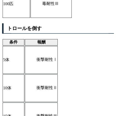
毒耐性Ⅲ
100匹
トロールを倒す
条件
報酬
衝撃耐性Ⅰ
5体
衝撃耐性Ⅱ
10体
衝撃耐性Ⅲ