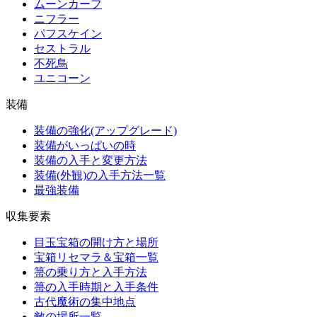
ムーンカーフ
ニフラー
パフスケイン
セストラル
不死鳥
ユニコーン
装備
装備の強化(アップグレード)
装備がいっぱいの時
装備の入手と変更方法
装備(外観)の入手方法一覧
最強装備
収集要素
目玉宝箱の開け方と場所
宝箱リセマラ＆宝箱一覧
箒の乗り方と入手方法
箒の入手時期と入手条件
古代魔術の集中地点
敵の場所一覧